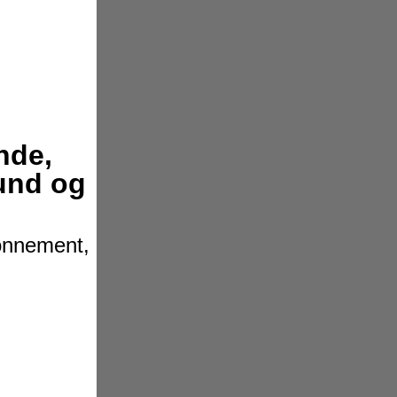
nde,
hund og
bonnement,