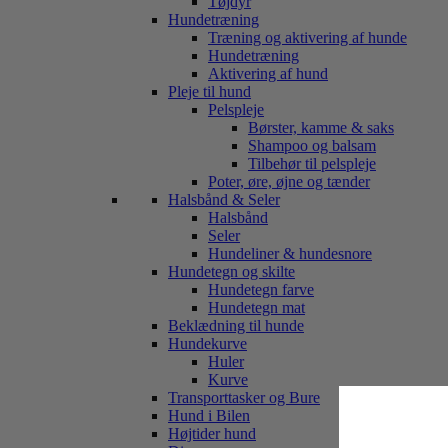
Tøjdyr
Hundetræning
Træning og aktivering af hunde
Hundetræning
Aktivering af hund
Pleje til hund
Pelspleje
Børster, kamme & saks
Shampoo og balsam
Tilbehør til pelspleje
Poter, øre, øjne og tænder
Halsbånd & Seler
Halsbånd
Seler
Hundeliner & hundesnore
Hundetegn og skilte
Hundetegn farve
Hundetegn mat
Beklædning til hunde
Hundekurve
Huler
Kurve
Transporttasker og Bure
Hund i Bilen
Højtider hund