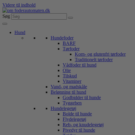
Videre til indhold
Søg
Hund
Hundefoder
BARF
Tørfoder
Korn- og glutenfri tørfoder
Traditionelt tørfoder
Vådfoder til hund
Olie
Tilskud
Vitaminer
Vand- og madskåle
Belønning til hund
Godbidder til hunde
Tyggeben
Hundelegetøj
Bolde til hunde
Flydelegetøj
Reb- og knudelegetøj
Pivedyr til hunde