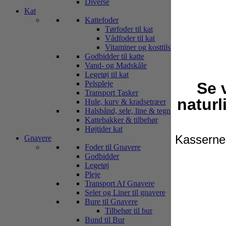
Diverse
Kat
Kattefoder
Tørfoder til kat
Vådfoder til kat
Vitaminer og kosttilskud
Godbidder til katte
Vand- og Madskåle
Legetøj til kat
Se 
Pelspleje
Transport Tasker
naturl
Hule, kurv & kradsetræer
Halsbånd, sele, line & tegn
Kattebakker & tilbehør
Højtider kat
Kasserne 
Gnavere
Foder til Gnavere
Godbidder
Legetøj
Pleje
Transport Af Gnavere
Seler og Liner til gnavere
Bure til Gnavere
Tilbehør til bur
Bund til Bur