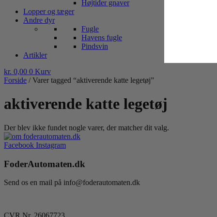
Højtider gnaver
Lopper og tæger
Andre dyr
Fugle
Havens fugle
Pindsvin
Artikler
kr.
0,00
0
Kurv
Forside
/ Varer tagged “aktiverende katte legetøj”
aktiverende katte legetøj
Der blev ikke fundet nogle varer, der matcher dit valg.
Facebook
Instagram
FoderAutomaten.dk
Send os en mail på info@foderautomaten.dk
CVR Nr. 26067723