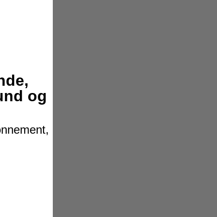
nde,
hund og
bonnement,