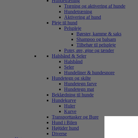
Hundetræning
Træning og aktivering af hunde
Hundetræning
Aktivering af hund
Pleje til hund
Pelspleje
Børster, kamme & saks
Shampoo og balsam
Tilbehør til pelspleje
Poter, øre, øjne og tænder
Halsbånd & Seler
Halsbånd
Seler
Hundeliner & hundesnore
Hundetegn og skilte
Hundetegn farve
Hundetegn mat
Beklædning til hunde
Hundekurve
Huler
Kurve
Transporttasker og Bure
Hund i Bilen
Højtider hund
Diverse