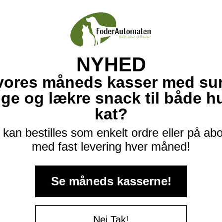
NYHED
vores måneds kasser med su
ige og lækre snack til både 
kat?
kan bestilles som enkelt ordre eller på a
med fast levering hver måned!
Se måneds kasserne!
Nej Tak!