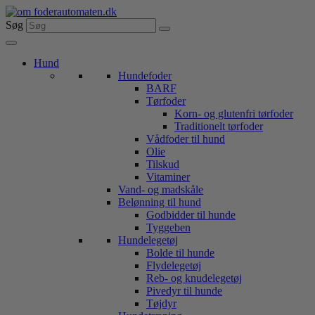
Videre
til
Søg
indhold
Hund
Hundefoder
BARF
Tørfoder
Korn- og glutenfri tørfoder
Traditionelt tørfoder
Vådfoder til hund
Olie
Tilskud
Vitaminer
Vand- og madskåle
Belønning til hund
Godbidder til hunde
Tyggeben
Hundelegetøj
Bolde til hunde
Flydelegetøj
Reb- og knudelegetøj
Pivedyr til hunde
Tøjdyr