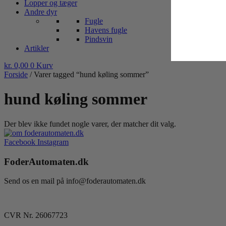
Lopper og tæger
Andre dyr
Fugle
Havens fugle
Pindsvin
Artikler
kr.
0,00
0
Kurv
Forside
/ Varer tagged “hund køling sommer”
hund køling sommer
Der blev ikke fundet nogle varer, der matcher dit valg.
Facebook
Instagram
FoderAutomaten.dk
Send os en mail på info@foderautomaten.dk
CVR Nr. 26067723