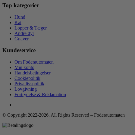
Top kategorier
Hund
Kat
Lopper & Tæger
Andre dyr
Gnaver
Kundeservice
Om Foderautomaten
Min konto
Handelsbetingelser
Cookiepolitik
Privatlivspolitik
Lovgivning
Fortrydelse & Reklamation
© Copyright 2022-2026. All Rights Reserved – Foderautomaten