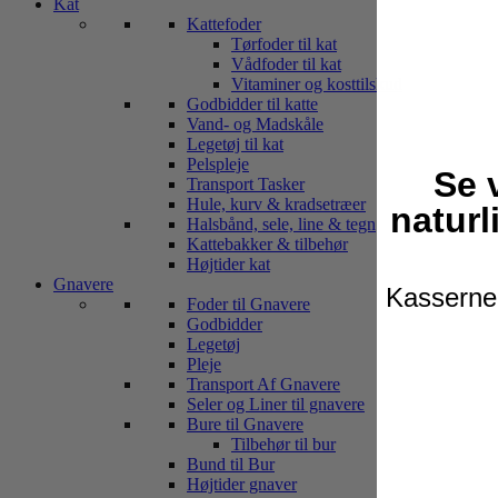
Kat
Kattefoder
Tørfoder til kat
Vådfoder til kat
Vitaminer og kosttilskud
Godbidder til katte
Vand- og Madskåle
Legetøj til kat
Pelspleje
Se 
Transport Tasker
Hule, kurv & kradsetræer
naturl
Halsbånd, sele, line & tegn
Kattebakker & tilbehør
Højtider kat
Gnavere
Kasserne 
Foder til Gnavere
Godbidder
Legetøj
Pleje
Transport Af Gnavere
Seler og Liner til gnavere
Bure til Gnavere
Tilbehør til bur
Bund til Bur
Højtider gnaver