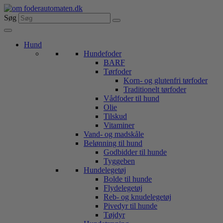
Videre
til
Søg
indhold
Hund
Hundefoder
BARF
Tørfoder
Korn- og glutenfri tørfoder
Traditionelt tørfoder
Vådfoder til hund
Olie
Tilskud
Vitaminer
Vand- og madskåle
Belønning til hund
Godbidder til hunde
Tyggeben
Hundelegetøj
Bolde til hunde
Flydelegetøj
Reb- og knudelegetøj
Pivedyr til hunde
Tøjdyr