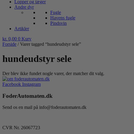
Lopper og tæger
Andre dyr
Fugle
Havens fugle
Pindsvin
Artikler
kr.
0,00
0
Kurv
Forside
/ Varer tagged “hundeudstyr sele”
hundeudstyr sele
Der blev ikke fundet nogle varer, der matcher dit valg.
Facebook
Instagram
FoderAutomaten.dk
Send os en mail på info@foderautomaten.dk
CVR Nr. 26067723