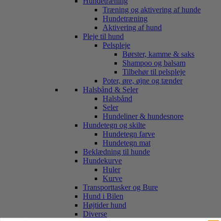
Hundetræning
Træning og aktivering af hunde
Hundetræning
Aktivering af hund
Pleje til hund
Pelspleje
Børster, kamme & saks
Shampoo og balsam
Tilbehør til pelspleje
Poter, øre, øjne og tænder
Halsbånd & Seler
Halsbånd
Seler
Hundeliner & hundesnore
Hundetegn og skilte
Hundetegn farve
Hundetegn mat
Beklædning til hunde
Hundekurve
Huler
Kurve
Transporttasker og Bure
Hund i Bilen
Højtider hund
Diverse