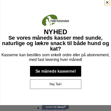
Kat
Kattefoder
Tørfoder til kat
Vådfoder til kat
Vitaminer og kosttilskud
Godbidder til katte
Vand- og Madskåle
NYHED
Legetøj til kat
Pelspleje
Se vores måneds kasser med sunde,
Transport Tasker
naturlige og lækre snack til både hund og
Hule, kurv & kradsetræer
kat?
Halsbånd, sele, line & tegn
Kattebakker & tilbehør
Kasserne kan bestilles som enkelt ordre eller på abonnement,
Højtider kat
med fast levering hver måned!
Gnavere
Foder til Gnavere
Se måneds kasserne!
Godbidder
Legetøj
Pleje
Nej Tak!
Transport Af Gnavere
Seler og Liner til gnavere
Bure til Gnavere
Tilbehør til bur
Bund til Bur
Højtider gnaver