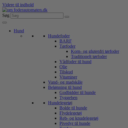
Videre til indhold
Søg
Hund
Hundefoder
BARF
Tørfoder
Korn- og glutenfri tørfoder
Traditionelt tørfoder
Vådfoder til hund
Olie
Tilskud
Vitaminer
Vand- og madskåle
Belønning til hund
Godbidder til hunde
Tyggeben
Hundelegetøj
Bolde til hunde
Flydelegetøj
Reb- og knudelegetøj
Pivedyr til hunde