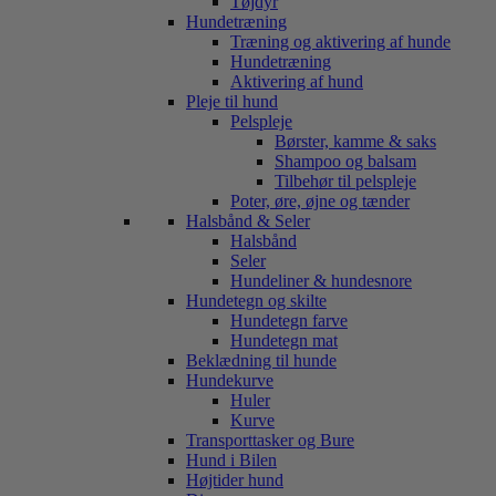
Tøjdyr
Hundetræning
Træning og aktivering af hunde
Hundetræning
Aktivering af hund
Pleje til hund
Pelspleje
Børster, kamme & saks
Shampoo og balsam
Tilbehør til pelspleje
Poter, øre, øjne og tænder
Halsbånd & Seler
Halsbånd
Seler
Hundeliner & hundesnore
Hundetegn og skilte
Hundetegn farve
Hundetegn mat
Beklædning til hunde
Hundekurve
Huler
Kurve
Transporttasker og Bure
Hund i Bilen
Højtider hund