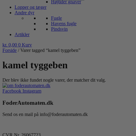
Højtider gnaver
Lopper og tæger
Andre dyr
Fugle
Havens fugle
Pindsvin
Artikler
kr.
0,00
0
Kurv
Forside
/ Varer tagged “kamel tyggeben”
kamel tyggeben
Der blev ikke fundet nogle varer, der matcher dit valg.
Facebook
Instagram
FoderAutomaten.dk
Send os en mail på info@foderautomaten.dk
CVR Nr. 26067723