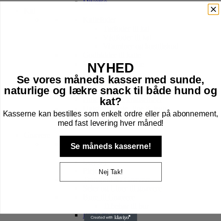
Diverse
Kat
Kattefoder
Tørfoder til kat
Vådfoder til kat
Vitaminer og kosttilskud
Godbidder til katte
Vand- og Madskåle
NYHED
Legetøj til kat
Se vores måneds kasser med sunde,
Pelspleje
naturlige og lækre snack til både hund og
Transport Tasker
kat?
Hule, kurv & kradsetræer
Halsbånd, sele, line & tegn
Kasserne kan bestilles som enkelt ordre eller på abonnement,
Kattebakker & tilbehør
med fast levering hver måned!
Højtider kat
Gnavere
Foder til Gnavere
Se måneds kasserne!
Godbidder
Legetøj
Pleje
Nej Tak!
Transport Af Gnavere
Seler og Liner til gnavere
Bure til Gnavere
Tilbehør til bur
Bund til Bur