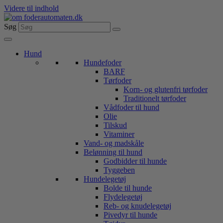
Videre til indhold
Søg
Hund
Hundefoder
BARF
Tørfoder
Korn- og glutenfri tørfoder
Traditionelt tørfoder
Vådfoder til hund
Olie
Tilskud
Vitaminer
Vand- og madskåle
Belønning til hund
Godbidder til hunde
Tyggeben
Hundelegetøj
Bolde til hunde
Flydelegetøj
Reb- og knudelegetøj
Pivedyr til hunde