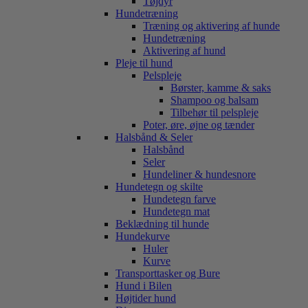
Tøjdyr
Hundetræning
Træning og aktivering af hunde
Hundetræning
Aktivering af hund
Pleje til hund
Pelspleje
Børster, kamme & saks
Shampoo og balsam
Tilbehør til pelspleje
Poter, øre, øjne og tænder
Halsbånd & Seler
Halsbånd
Seler
Hundeliner & hundesnore
Hundetegn og skilte
Hundetegn farve
Hundetegn mat
Beklædning til hunde
Hundekurve
Huler
Kurve
Transporttasker og Bure
Hund i Bilen
Højtider hund