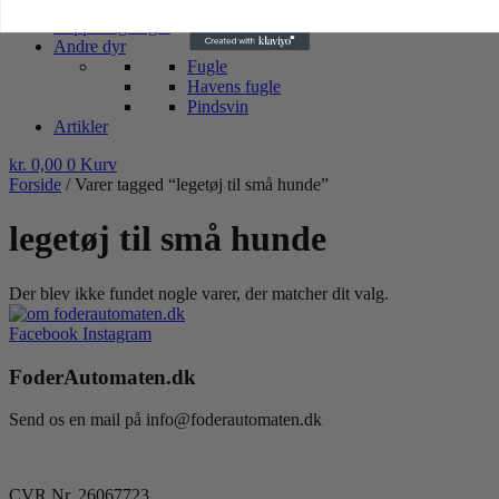
Højtider gnaver
Lopper og tæger
Andre dyr
Fugle
Havens fugle
Pindsvin
Artikler
kr.
0,00
0
Kurv
Forside
/ Varer tagged “legetøj til små hunde”
legetøj til små hunde
Der blev ikke fundet nogle varer, der matcher dit valg.
Facebook
Instagram
FoderAutomaten.dk
Send os en mail på info@foderautomaten.dk
CVR Nr. 26067723