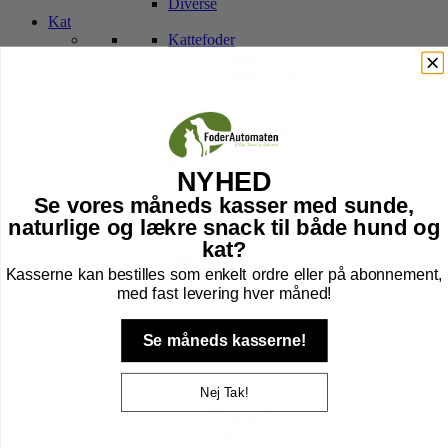
Diverse
Kat
Kattefoder
Tørfoder til kat
Vådfoder til kat
Vitaminer og kosttilskud
Godbidder til katte
Vand- og Madskåle
Legetøj til kat
Pelspleje
NYHED
Transport Tasker
Hule, kurv & kradsetræer
Se vores måneds kasser med sunde,
Halsbånd, sele, line & tegn
naturlige og lækre snack til både hund og
Kattebakker & tilbehør
kat?
Højtider kat
Kasserne kan bestilles som enkelt ordre eller på abonnement,
Gnavere
Foder til Gnavere
med fast levering hver måned!
Godbidder
Legetøj
Se måneds kasserne!
Pleje
Transport Af Gnavere
Seler og Liner til gnavere
Nej Tak!
Bure til Gnavere
Tilbehør til bur
Bund til Bur