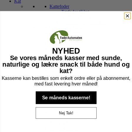
Kat
Kattefoder
Tørfoder til kat
Vådfoder til kat
Vitaminer og kosttilskud
Godbidder til katte
Vand- og Madskåle
Legetøj til kat
Pelspleje
Transport Tasker
NYHED
Hule, kurv & kradsetræer
Se vores måneds kasser med sunde,
Halsbånd, sele, line & tegn
naturlige og lækre snack til både hund og
Kattebakker & tilbehør
kat?
Højtider kat
Gnavere
Kasserne kan bestilles som enkelt ordre eller på abonnement,
Foder til Gnavere
med fast levering hver måned!
Godbidder
Legetøj
Pleje
Se måneds kasserne!
Transport Af Gnavere
Seler og Liner til gnavere
Bure til Gnavere
Nej Tak!
Tilbehør til bur
Bund til Bur
Højtider gnaver