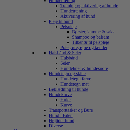
Hundetræning
Træning og aktivering af hunde
Hundetræning
Aktivering af hund
Pleje til hund
Pelspleje
Børster, kamme & saks
Shampoo og balsam
Tilbehør til pelspleje
Poter, øre, øjne og tænder
Halsbånd & Seler
Halsbånd
Seler
Hundeliner & hundesnore
Hundetegn og skilte
Hundetegn farve
Hundetegn mat
Beklædning til hunde
Hundekurve
Huler
Kurve
Transporttasker og Bure
Hund i Bilen
Højtider hund
Diverse