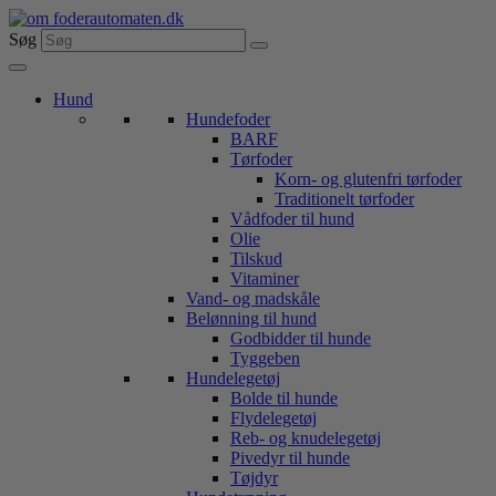
Videre
til
Søg
indhold
Hund
Hundefoder
BARF
Tørfoder
Korn- og glutenfri tørfoder
Traditionelt tørfoder
Vådfoder til hund
Olie
Tilskud
Vitaminer
Vand- og madskåle
Belønning til hund
Godbidder til hunde
Tyggeben
Hundelegetøj
Bolde til hunde
Flydelegetøj
Reb- og knudelegetøj
Pivedyr til hunde
Tøjdyr