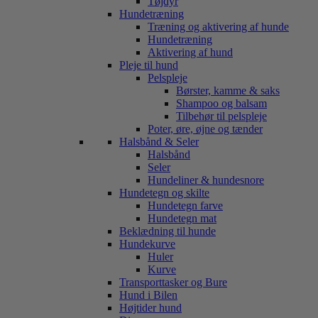
Tøjdyr
Hundetræning
Træning og aktivering af hunde
Hundetræning
Aktivering af hund
Pleje til hund
Pelspleje
Børster, kamme & saks
Shampoo og balsam
Tilbehør til pelspleje
Poter, øre, øjne og tænder
Halsbånd & Seler
Halsbånd
Seler
Hundeliner & hundesnore
Hundetegn og skilte
Hundetegn farve
Hundetegn mat
Beklædning til hunde
Hundekurve
Huler
Kurve
Transporttasker og Bure
Hund i Bilen
Højtider hund