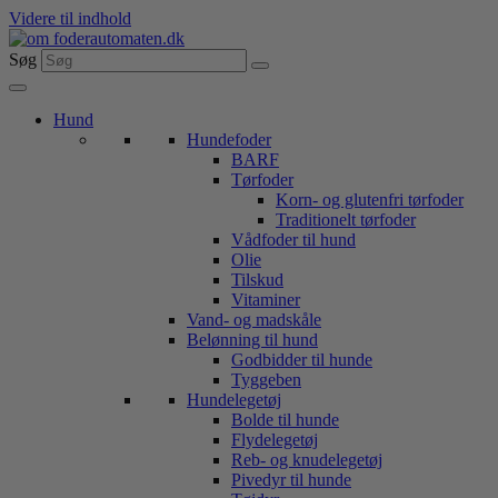
Videre til indhold
Søg
Hund
Hundefoder
BARF
Tørfoder
Korn- og glutenfri tørfoder
Traditionelt tørfoder
Vådfoder til hund
Olie
Tilskud
Vitaminer
Vand- og madskåle
Belønning til hund
Godbidder til hunde
Tyggeben
Hundelegetøj
Bolde til hunde
Flydelegetøj
Reb- og knudelegetøj
Pivedyr til hunde