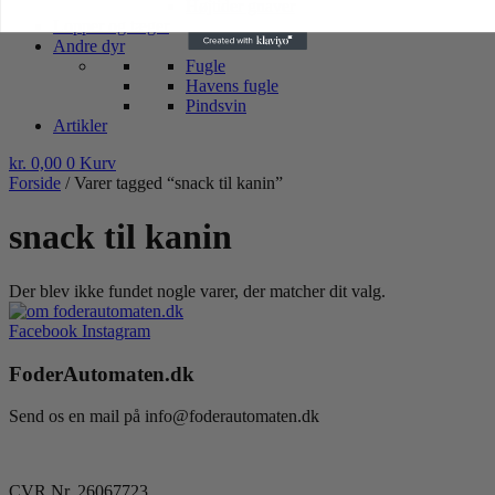
Højtider gnaver
Lopper og tæger
Andre dyr
Fugle
Havens fugle
Pindsvin
Artikler
kr.
0,00
0
Kurv
Forside
/ Varer tagged “snack til kanin”
snack til kanin
Der blev ikke fundet nogle varer, der matcher dit valg.
Facebook
Instagram
FoderAutomaten.dk
Send os en mail på info@foderautomaten.dk
CVR Nr. 26067723