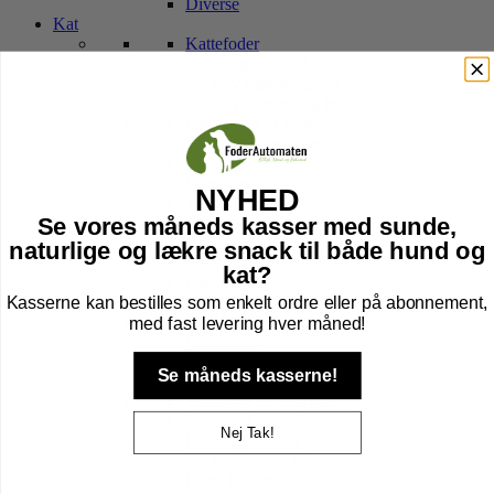
Diverse
Kat
Kattefoder
Tørfoder til kat
Vådfoder til kat
Vitaminer og kosttilskud
Godbidder til katte
Vand- og Madskåle
Legetøj til kat
Pelspleje
NYHED
Transport Tasker
Hule, kurv & kradsetræer
Se vores måneds kasser med sunde,
Halsbånd, sele, line & tegn
naturlige og lækre snack til både hund og
Kattebakker & tilbehør
kat?
Højtider kat
Kasserne kan bestilles som enkelt ordre eller på abonnement,
Gnavere
Foder til Gnavere
med fast levering hver måned!
Godbidder
Legetøj
Se måneds kasserne!
Pleje
Transport Af Gnavere
Seler og Liner til gnavere
Nej Tak!
Bure til Gnavere
Tilbehør til bur
Bund til Bur