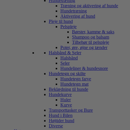
Hundetræning
Træning og aktivering af hunde
Hundetræning
Aktivering af hund
Pleje til hund
Pelspleje
Børster, kamme & saks
Shampoo og balsam
Tilbehør til pelspleje
Poter, øre, øjne og tænder
Halsbånd & Seler
Halsbånd
Seler
Hundeliner & hundesnore
Hundetegn og skilte
Hundetegn farve
Hundetegn mat
Beklædning til hunde
Hundekurve
Huler
Kurve
Transporttasker og Bure
Hund i Bilen
Højtider hund
Diverse