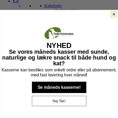
Kat
Kattefoder
Tørfoder til kat
Vådfoder til kat
Vitaminer og kosttilskud
Godbidder til katte
Vand- og Madskåle
Legetøj til kat
Pelspleje
Transport Tasker
NYHED
Hule, kurv & kradsetræer
Se vores måneds kasser med sunde,
Halsbånd, sele, line & tegn
naturlige og lækre snack til både hund og
Kattebakker & tilbehør
kat?
Højtider kat
Gnavere
Kasserne kan bestilles som enkelt ordre eller på abonnement,
Foder til Gnavere
med fast levering hver måned!
Godbidder
Legetøj
Pleje
Se måneds kasserne!
Transport Af Gnavere
Seler og Liner til gnavere
Bure til Gnavere
Nej Tak!
Tilbehør til bur
Bund til Bur
Højtider gnaver