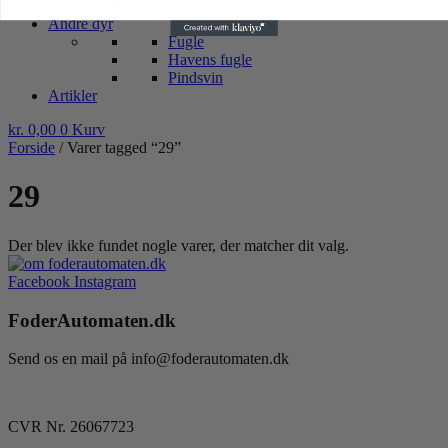
Lopper og tæger
Andre dyr
Fugle
Havens fugle
Pindsvin
Artikler
kr.
0,00
0
Kurv
Forside
/ Varer tagged “29”
29
Der blev ikke fundet nogle varer, der matcher dit valg.
Facebook
Instagram
FoderAutomaten.dk
Send os en mail på info@foderautomaten.dk
CVR Nr. 26067723