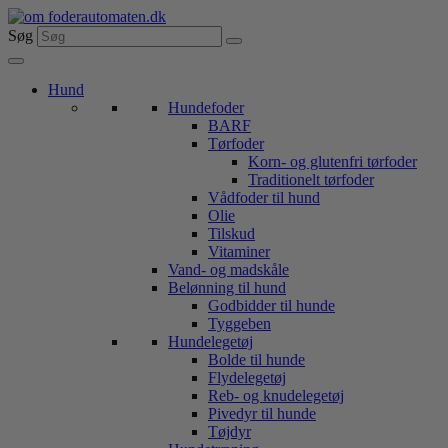
Videre
til
Søg
indhold
Hund
Hundefoder
BARF
Tørfoder
Korn- og glutenfri tørfoder
Traditionelt tørfoder
Vådfoder til hund
Olie
Tilskud
Vitaminer
Vand- og madskåle
Belønning til hund
Godbidder til hunde
Tyggeben
Hundelegetøj
Bolde til hunde
Flydelegetøj
Reb- og knudelegetøj
Pivedyr til hunde
Tøjdyr