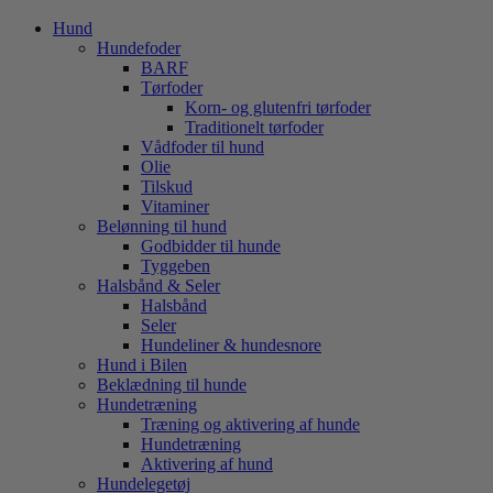
Hund
Hundefoder
BARF
Tørfoder
Korn- og glutenfri tørfoder
Traditionelt tørfoder
Vådfoder til hund
Olie
Tilskud
Vitaminer
Belønning til hund
Godbidder til hunde
Tyggeben
Halsbånd & Seler
Halsbånd
Seler
Hundeliner & hundesnore
Hund i Bilen
Beklædning til hunde
Hundetræning
Træning og aktivering af hunde
Hundetræning
Aktivering af hund
Hundelegetøj