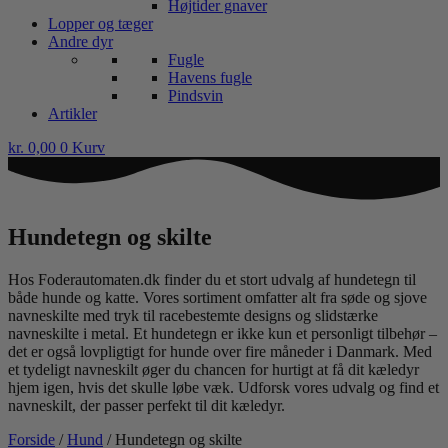
Højtider gnaver
Lopper og tæger
Andre dyr
Fugle
Havens fugle
Pindsvin
Artikler
kr.
0,00
0
Kurv
Hundetegn og skilte
Hos Foderautomaten.dk finder du et stort udvalg af hundetegn til
både hunde og katte. Vores sortiment omfatter alt fra søde og sjove
navneskilte med tryk til racebestemte designs og slidstærke
navneskilte i metal. Et hundetegn er ikke kun et personligt tilbehør –
det er også lovpligtigt for hunde over fire måneder i Danmark. Med
et tydeligt navneskilt øger du chancen for hurtigt at få dit kæledyr
hjem igen, hvis det skulle løbe væk. Udforsk vores udvalg og find et
navneskilt, der passer perfekt til dit kæledyr.
Forside
/
Hund
/ Hundetegn og skilte