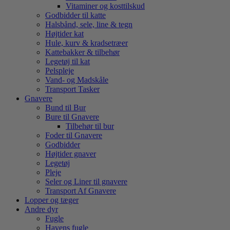
Vitaminer og kosttilskud
Godbidder til katte
Halsbånd, sele, line & tegn
Højtider kat
Hule, kurv & kradsetræer
Kattebakker & tilbehør
Legetøj til kat
Pelspleje
Vand- og Madskåle
Transport Tasker
Gnavere
Bund til Bur
Bure til Gnavere
Tilbehør til bur
Foder til Gnavere
Godbidder
Højtider gnaver
Legetøj
Pleje
Seler og Liner til gnavere
Transport Af Gnavere
Lopper og tæger
Andre dyr
Fugle
Havens fugle