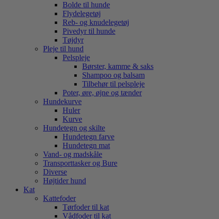
Bolde til hunde
Flydelegetøj
Reb- og knudelegetøj
Pivedyr til hunde
Tøjdyr
Pleje til hund
Pelspleje
Børster, kamme & saks
Shampoo og balsam
Tilbehør til pelspleje
Poter, øre, øjne og tænder
Hundekurve
Huler
Kurve
Hundetegn og skilte
Hundetegn farve
Hundetegn mat
Vand- og madskåle
Transporttasker og Bure
Diverse
Højtider hund
Kat
Kattefoder
Tørfoder til kat
Vådfoder til kat