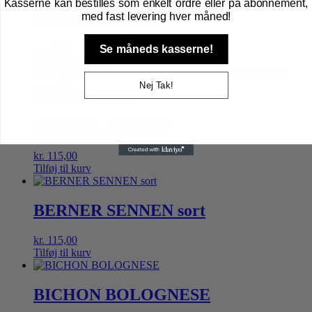
Kasserne kan bestilles som enkelt ordre eller på abonnement,
BERNER SENNE
med fast levering hver måned!
kr.
35,00
Se måneds kasserne!
Vælg muligheder
Dette vare har flere varianter. Mulighederne kan vælges på
varesiden
Nej Tak!
BERNER SENNEN
kr.
115,00
Tilføj til kurv
BERNER SENNEN sort
kr.
115,00
Tilføj til kurv
BICHON BOLOGNESE