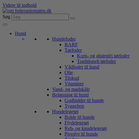
Videre til indhold
Søg
Hund
Hundefoder
BARF
Tørfoder
Korn- og glutenfri tørfoder
Traditionelt tørfoder
Vådfoder til hund
Olie
Tilskud
Vitaminer
Vand- og madskåle
Belønning til hund
Godbidder til hunde
Tyggeben
Hundelegetøj
Bolde til hunde
Flydelegetøj
Reb- og knudelegetøj
Pivedyr til hunde