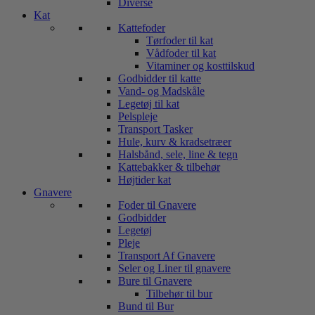
Diverse
Kat
Kattefoder
Tørfoder til kat
Vådfoder til kat
Vitaminer og kosttilskud
Godbidder til katte
Vand- og Madskåle
Legetøj til kat
Pelspleje
Transport Tasker
Hule, kurv & kradsetræer
Halsbånd, sele, line & tegn
Kattebakker & tilbehør
Højtider kat
Gnavere
Foder til Gnavere
Godbidder
Legetøj
Pleje
Transport Af Gnavere
Seler og Liner til gnavere
Bure til Gnavere
Tilbehør til bur
Bund til Bur