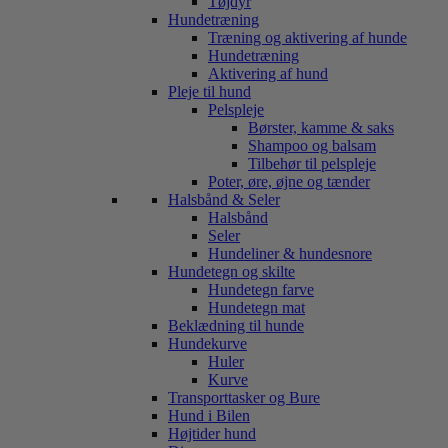
Tøjdyr
Hundetræning
Træning og aktivering af hunde
Hundetræning
Aktivering af hund
Pleje til hund
Pelspleje
Børster, kamme & saks
Shampoo og balsam
Tilbehør til pelspleje
Poter, øre, øjne og tænder
Halsbånd & Seler
Halsbånd
Seler
Hundeliner & hundesnore
Hundetegn og skilte
Hundetegn farve
Hundetegn mat
Beklædning til hunde
Hundekurve
Huler
Kurve
Transporttasker og Bure
Hund i Bilen
Højtider hund