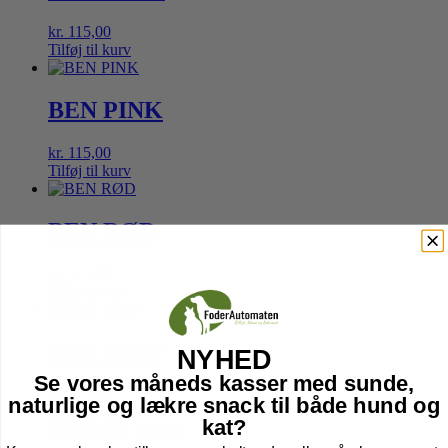
kr.
115,00
Tilføj til kurv
BEN PINK
kr.
115,00
Tilføj til kurv
BEN RØD
kr.
115,00
Tilføj til kurv
BEN SORT
NYHED
Se vores måneds kasser med sunde,
kr.
115,00
naturlige og lækre snack til både hund og
Tilføj til kurv
kat?