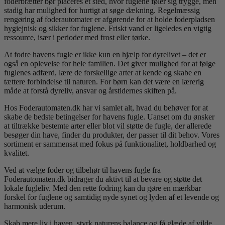
foderbrætter bør placeres et sted, hvor fuglene føler sig trygge, men
stadig har mulighed for hurtigt at søge dækning. Regelmæssig
rengøring af foderautomater er afgørende for at holde foderpladsen
hygiejnisk og sikker for fuglene. Friskt vand er ligeledes en vigtig
ressource, især i perioder med frost eller tørke.
At fodre havens fugle er ikke kun en hjælp for dyrelivet – det er
også en oplevelse for hele familien. Det giver mulighed for at følge
fuglenes adfærd, lære de forskellige arter at kende og skabe en
tættere forbindelse til naturen. For børn kan det være en lærerig
måde at forstå dyreliv, ansvar og årstidernes skiften på.
Hos Foderautomaten.dk har vi samlet alt, hvad du behøver for at
skabe de bedste betingelser for havens fugle. Uanset om du ønsker
at tiltrække bestemte arter eller blot vil støtte de fugle, der allerede
besøger din have, finder du produkter, der passer til dit behov. Vores
sortiment er sammensat med fokus på funktionalitet, holdbarhed og
kvalitet.
Ved at vælge foder og tilbehør til havens fugle fra
Foderautomaten.dk bidrager du aktivt til at bevare og støtte det
lokale fugleliv. Med den rette fodring kan du gøre en mærkbar
forskel for fuglene og samtidig nyde synet og lyden af et levende og
harmonisk uderum.
Skab mere liv i haven, styrk naturens balance og få glæde af vilde