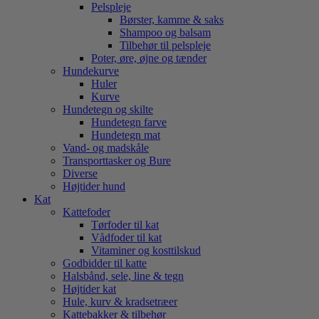
Pelspleje
Børster, kamme & saks
Shampoo og balsam
Tilbehør til pelspleje
Poter, øre, øjne og tænder
Hundekurve
Huler
Kurve
Hundetegn og skilte
Hundetegn farve
Hundetegn mat
Vand- og madskåle
Transporttasker og Bure
Diverse
Højtider hund
Kat
Kattefoder
Tørfoder til kat
Vådfoder til kat
Vitaminer og kosttilskud
Godbidder til katte
Halsbånd, sele, line & tegn
Højtider kat
Hule, kurv & kradsetræer
Kattebakker & tilbehør