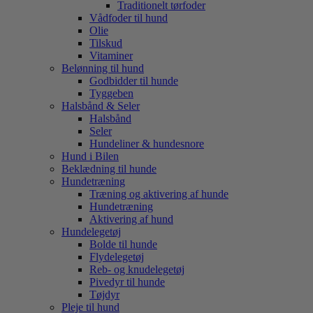
Traditionelt tørfoder
Vådfoder til hund
Olie
Tilskud
Vitaminer
Belønning til hund
Godbidder til hunde
Tyggeben
Halsbånd & Seler
Halsbånd
Seler
Hundeliner & hundesnore
Hund i Bilen
Beklædning til hunde
Hundetræning
Træning og aktivering af hunde
Hundetræning
Aktivering af hund
Hundelegetøj
Bolde til hunde
Flydelegetøj
Reb- og knudelegetøj
Pivedyr til hunde
Tøjdyr
Pleje til hund