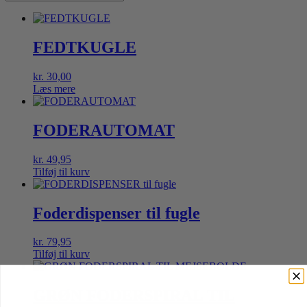
FEDTKUGLE
kr.
30,00
Læs mere
FODERAUTOMAT
kr.
49,95
Tilføj til kurv
Foderdispenser til fugle
kr.
79,95
Tilføj til kurv
GRØN FODERSPIRAL TIL