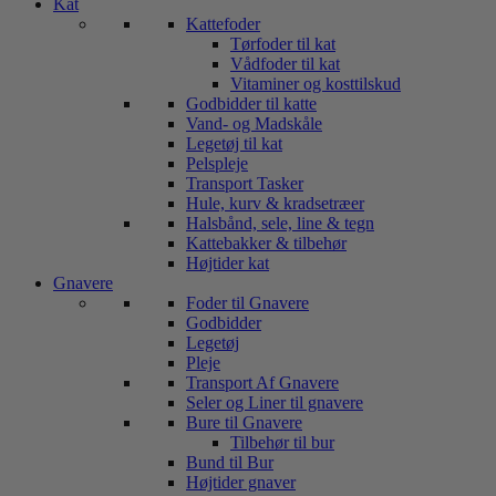
Kat
Kattefoder
Tørfoder til kat
Vådfoder til kat
Vitaminer og kosttilskud
Godbidder til katte
Vand- og Madskåle
Legetøj til kat
Pelspleje
Transport Tasker
Hule, kurv & kradsetræer
Halsbånd, sele, line & tegn
Kattebakker & tilbehør
Højtider kat
Gnavere
Foder til Gnavere
Godbidder
Legetøj
Pleje
Transport Af Gnavere
Seler og Liner til gnavere
Bure til Gnavere
Tilbehør til bur
Bund til Bur
Højtider gnaver