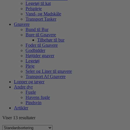
Legetøj til kat
Pelspleje
Vand- og Madskåle
Transport Tasker
Gnavere
Bund til Bur
Bure til Gnavere
Tilbehør til bur
Foder til Gnavere
Godbidder
Højtider gnaver
Legetøj
Pleje
Seler og Liner til gnavere
Transport Af Gnavere
Lopper og tæger
Andre dyr
Fugle
Havens fugle
Pindsvin
Artikler
Viser 13 resultater