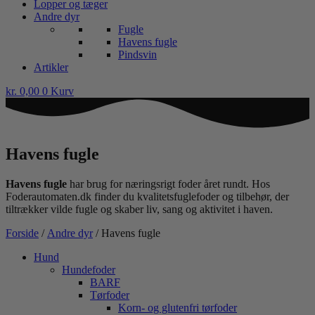
Lopper og tæger
Andre dyr
Fugle
Havens fugle
Pindsvin
Artikler
kr.
0,00
0
Kurv
Havens fugle
Havens fugle
har brug for næringsrigt foder året rundt. Hos
Foderautomaten.dk finder du kvalitetsfuglefoder og tilbehør, der
tiltrækker vilde fugle og skaber liv, sang og aktivitet i haven.
Forside
/
Andre dyr
/ Havens fugle
Hund
Hundefoder
BARF
Tørfoder
Korn- og glutenfri tørfoder