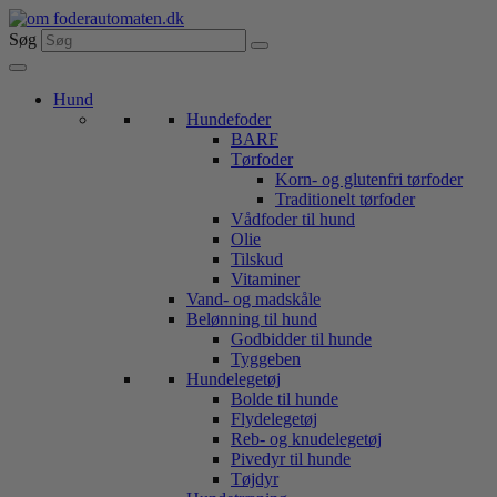
Videre
til
Søg
indhold
Hund
Hundefoder
BARF
Tørfoder
Korn- og glutenfri tørfoder
Traditionelt tørfoder
Vådfoder til hund
Olie
Tilskud
Vitaminer
Vand- og madskåle
Belønning til hund
Godbidder til hunde
Tyggeben
Hundelegetøj
Bolde til hunde
Flydelegetøj
Reb- og knudelegetøj
Pivedyr til hunde
Tøjdyr