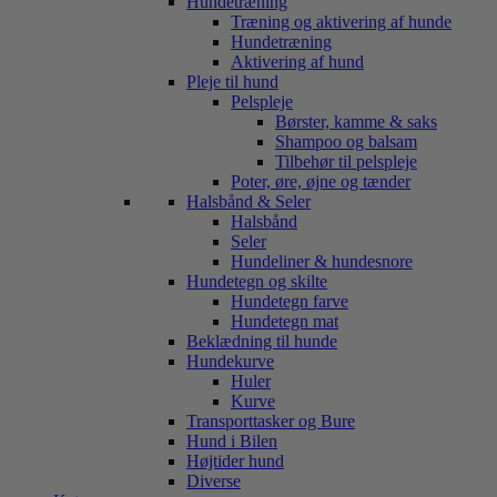
Hundetræning
Træning og aktivering af hunde
Hundetræning
Aktivering af hund
Pleje til hund
Pelspleje
Børster, kamme & saks
Shampoo og balsam
Tilbehør til pelspleje
Poter, øre, øjne og tænder
Halsbånd & Seler
Halsbånd
Seler
Hundeliner & hundesnore
Hundetegn og skilte
Hundetegn farve
Hundetegn mat
Beklædning til hunde
Hundekurve
Huler
Kurve
Transporttasker og Bure
Hund i Bilen
Højtider hund
Diverse