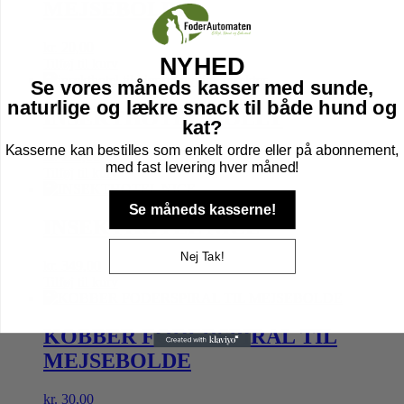
MEJSEBOLDE
kr.
20,00
NYHED
Tilføj til kurv
Se vores måneds kasser med sunde,
naturlige og lækre snack til både hund og
INSEKTHOTEL HOLLY
kat?
Kasserne kan bestilles som enkelt ordre eller på abonnement,
kr.
119,00
med fast levering hver måned!
Tilføj til kurv
Se måneds kasserne!
INSEKTHOTEL NICE
Nej Tak!
kr.
349,00
Tilføj til kurv
KOBBER FODERSPIRAL TIL
MEJSEBOLDE
kr.
30,00