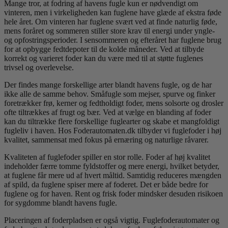
Mange tror, at fodring af havens fugle kun er nødvendigt om
vinteren, men i virkeligheden kan fuglene have glæde af ekstra føde
hele året. Om vinteren har fuglene svært ved at finde naturlig føde,
mens foråret og sommeren stiller store krav til energi under yngle-
og opfostringsperioder. I sensommeren og efteråret har fuglene brug
for at opbygge fedtdepoter til de kolde måneder. Ved at tilbyde
korrekt og varieret foder kan du være med til at støtte fuglenes
trivsel og overlevelse.
Der findes mange forskellige arter blandt havens fugle, og de har
ikke alle de samme behov. Småfugle som mejser, spurve og finker
foretrækker frø, kerner og fedtholdigt foder, mens solsorte og drosler
ofte tiltrækkes af frugt og bær. Ved at vælge en blanding af foder
kan du tiltrække flere forskellige fuglearter og skabe et mangfoldigt
fugleliv i haven. Hos Foderautomaten.dk tilbyder vi fuglefoder i høj
kvalitet, sammensat med fokus på ernæring og naturlige råvarer.
Kvaliteten af fuglefoder spiller en stor rolle. Foder af høj kvalitet
indeholder færre tomme fyldstoffer og mere energi, hvilket betyder,
at fuglene får mere ud af hvert måltid. Samtidig reduceres mængden
af spild, da fuglene spiser mere af foderet. Det er både bedre for
fuglene og for haven. Rent og frisk foder mindsker desuden risikoen
for sygdomme blandt havens fugle.
Placeringen af foderpladsen er også vigtig. Fuglefoderautomater og