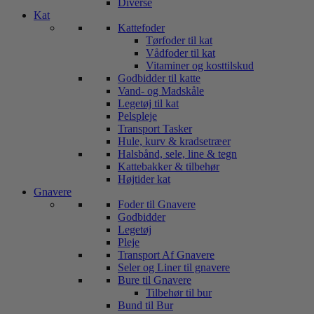
Diverse
Kat
Kattefoder
Tørfoder til kat
Vådfoder til kat
Vitaminer og kosttilskud
Godbidder til katte
Vand- og Madskåle
Legetøj til kat
Pelspleje
Transport Tasker
Hule, kurv & kradsetræer
Halsbånd, sele, line & tegn
Kattebakker & tilbehør
Højtider kat
Gnavere
Foder til Gnavere
Godbidder
Legetøj
Pleje
Transport Af Gnavere
Seler og Liner til gnavere
Bure til Gnavere
Tilbehør til bur
Bund til Bur