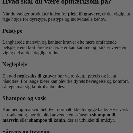
Hvad skal du være opmærksom på?
Når du vælger produkter inden for
pleje til gnavere
, er det vigtigt at
tage højde for dyretype, pelstype og individuelle behov.
Pelstype
Langhårede marsvin og kaniner kræver ofte mere omfattende
pelspleje end korthårede racer. Her kan kamme og børster være en
vigtig del af den daglige rutine.
Neglepleje
En god
neglesaks til gnaver
bør være skarp, præcis og let at
håndtere. For lange kløer kan påvirke dyrets bevægelse og komfort,
så regelmæssig kontrol anbefales.
Shampoo og vask
Kaniner og marsvin behøver normalt ikke hyppige bade. Hvis vask
er nødvendig, bør du altid anvende en skånsom
shampoo til
marsvin
eller
shampoo til kanin
, der er udviklet til smådyr.
Sårrens og hygiejne