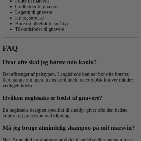
Foder til marsvin
Godbidder til gnavere
Legetøj til gnavere
Hø og strøelse
Bure og tilbehør til smådyr
Tilskudsfoder til gnavere
FAQ
Hvor ofte skal jeg børste min kanin?
Det afhænger af pelstypen. Langhårede kaniner bør ofte børstes
flere gange om ugen, mens korthårede racer typisk kræver mindre
vedligeholdelse.
Hvilken neglesaks er bedst til gnavere?
En neglesaks designet specifikt til smådyr giver ofte den bedste
kontrol og præcision ved klipning.
Må jeg bruge almindelig shampoo på mit marsvin?
Nej. Brug altid en shampoo udviklet til smådyr eller marsvin for at