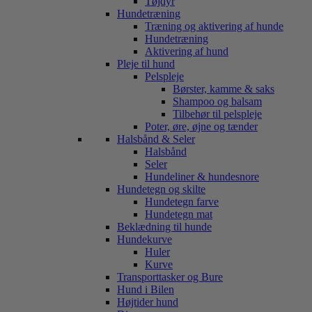
Tøjdyr
Hundetræning
Træning og aktivering af hunde
Hundetræning
Aktivering af hund
Pleje til hund
Pelspleje
Børster, kamme & saks
Shampoo og balsam
Tilbehør til pelspleje
Poter, øre, øjne og tænder
Halsbånd & Seler
Halsbånd
Seler
Hundeliner & hundesnore
Hundetegn og skilte
Hundetegn farve
Hundetegn mat
Beklædning til hunde
Hundekurve
Huler
Kurve
Transporttasker og Bure
Hund i Bilen
Højtider hund