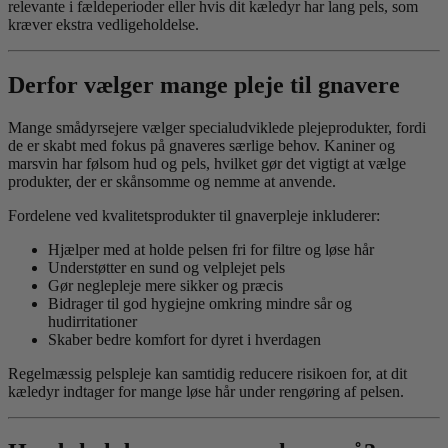
relevante i fældeperioder eller hvis dit kæledyr har lang pels, som
kræver ekstra vedligeholdelse.
Derfor vælger mange pleje til gnavere
Mange smådyrsejere vælger specialudviklede plejeprodukter, fordi
de er skabt med fokus på gnaveres særlige behov. Kaniner og
marsvin har følsom hud og pels, hvilket gør det vigtigt at vælge
produkter, der er skånsomme og nemme at anvende.
Fordelene ved kvalitetsprodukter til gnaverpleje inkluderer:
Hjælper med at holde pelsen fri for filtre og løse hår
Understøtter en sund og velplejet pels
Gør neglepleje mere sikker og præcis
Bidrager til god hygiejne omkring mindre sår og
hudirritationer
Skaber bedre komfort for dyret i hverdagen
Regelmæssig pelspleje kan samtidig reducere risikoen for, at dit
kæledyr indtager for mange løse hår under rengøring af pelsen.