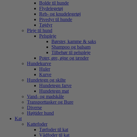
Bolde til hunde
Flydelegetøj
Reb- og knudelegetøj
Pivedyr til hunde
Tøjdyr
Pleje til hund
Pelspleje
Børster, kamme & saks
Shampoo og balsam
Tilbehør til pelspleje
Poter, øre, øjne og tænder
Hundekurve
Huler
Kurve
Hundetegn og skilte
Hundetegn farve
Hundetegn mat
Vand- og madskåle
Transporttasker og Bure
Diverse
Højtider hund
Kat
Kattefoder
Tørfoder til kat
Vådfoder til kat