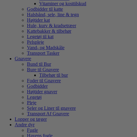
Vitaminer og kosttilskud
Godbidder til katte
Halsbånd, sele, line & tegn
Højtider kat
Hule, kurv & kradsetræer
Kattebakker & tilbehør
Legetøj til kat
Pelspleje
Vand- og Madskåle
Transport Tasker
Gnavere
Bund til Bur
Bure til Gnavere
Tilbehør til bur
Foder til Gnavere
Godbidder
Højtider gnaver
Legetøj
Pleje
Seler og Liner til gnavere
Transport Af Gnavere
Lopper og tæger
Andre dyr
Fugle
Havens fugle