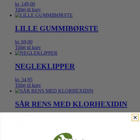
kr.
149,00
Tilføj til kurv
LILLE GUMMIBØRSTE
kr.
69,00
Tilføj til kurv
NEGLEKLIPPER
kr.
34,95
Tilføj til kurv
SÅR RENS MED KLORHEXIDIN
kr.
79,00
Tilføj til kurv