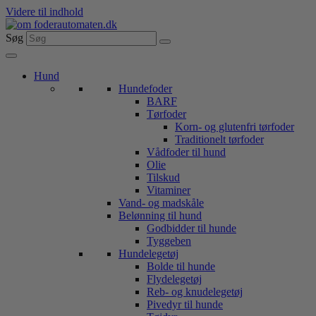
Videre til indhold
Søg
Hund
Hundefoder
BARF
Tørfoder
Korn- og glutenfri tørfoder
Traditionelt tørfoder
Vådfoder til hund
Olie
Tilskud
Vitaminer
Vand- og madskåle
Belønning til hund
Godbidder til hunde
Tyggeben
Hundelegetøj
Bolde til hunde
Flydelegetøj
Reb- og knudelegetøj
Pivedyr til hunde