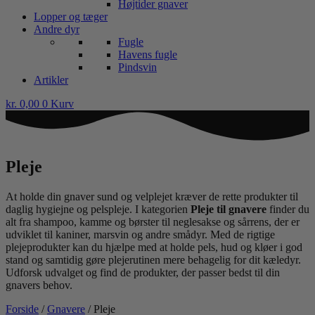
Højtider gnaver
Lopper og tæger
Andre dyr
Fugle
Havens fugle
Pindsvin
Artikler
kr.
0,00
0
Kurv
Pleje
At holde din gnaver sund og velplejet kræver de rette produkter til
daglig hygiejne og pelspleje. I kategorien
Pleje til gnavere
finder du
alt fra shampoo, kamme og børster til neglesakse og sårrens, der er
udviklet til kaniner, marsvin og andre smådyr. Med de rigtige
plejeprodukter kan du hjælpe med at holde pels, hud og kløer i god
stand og samtidig gøre plejerutinen mere behagelig for dit kæledyr.
Udforsk udvalget og find de produkter, der passer bedst til din
gnavers behov.
Forside
/
Gnavere
/ Pleje