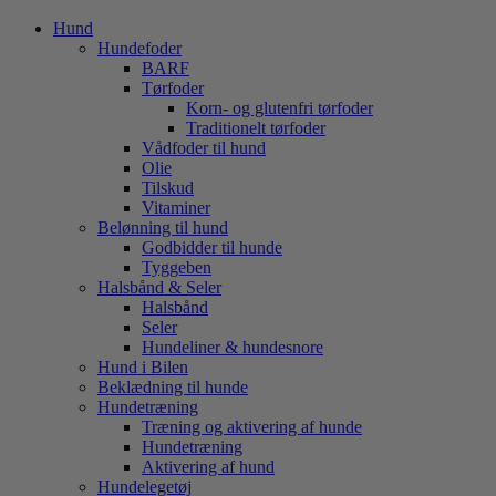
Hund
Hundefoder
BARF
Tørfoder
Korn- og glutenfri tørfoder
Traditionelt tørfoder
Vådfoder til hund
Olie
Tilskud
Vitaminer
Belønning til hund
Godbidder til hunde
Tyggeben
Halsbånd & Seler
Halsbånd
Seler
Hundeliner & hundesnore
Hund i Bilen
Beklædning til hunde
Hundetræning
Træning og aktivering af hunde
Hundetræning
Aktivering af hund
Hundelegetøj