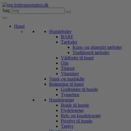
Videre
til
Søg
indhold
Hund
Hundefoder
BARF
Tørfoder
Korn- og glutenfri tørfoder
Traditionelt tørfoder
Vådfoder til hund
Olie
Tilskud
Vitaminer
Vand- og madskåle
Belønning til hund
Godbidder til hunde
Tyggeben
Hundelegetøj
Bolde til hunde
Flydelegetøj
Reb- og knudelegetøj
Pivedyr til hunde
Tøjdyr