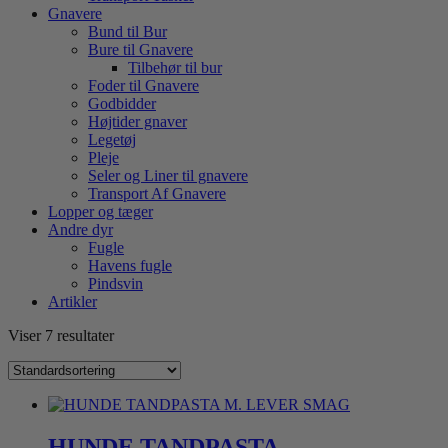
Gnavere
Bund til Bur
Bure til Gnavere
Tilbehør til bur
Foder til Gnavere
Godbidder
Højtider gnaver
Legetøj
Pleje
Seler og Liner til gnavere
Transport Af Gnavere
Lopper og tæger
Andre dyr
Fugle
Havens fugle
Pindsvin
Artikler
Viser 7 resultater
HUNDE TANDPASTA