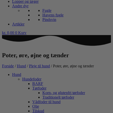
Lopper og tæger
Andre dyr
Fugle
Havens fugle
Pindsvin
Artikler
kr.
0,00
0
Kurv
Poter, øre, øjne og tænder
Forside
/
Hund
/
Pleje til hund
/ Poter, øre, øjne og tænder
Hund
Hundefoder
BARF
Tørfoder
Korn- og glutenfri tørfoder
Traditionelt tørfoder
Vådfoder til hund
Olie
Tilskud