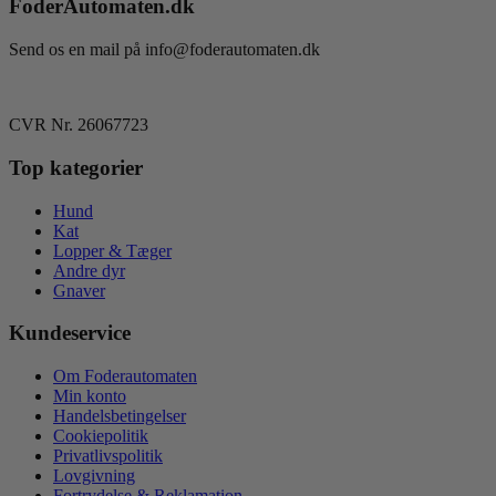
FoderAutomaten.dk
Send os en mail på info@foderautomaten.dk
CVR Nr. 26067723
Top kategorier
Hund
Kat
Lopper & Tæger
Andre dyr
Gnaver
Kundeservice
Om Foderautomaten
Min konto
Handelsbetingelser
Cookiepolitik
Privatlivspolitik
Lovgivning
Fortrydelse & Reklamation