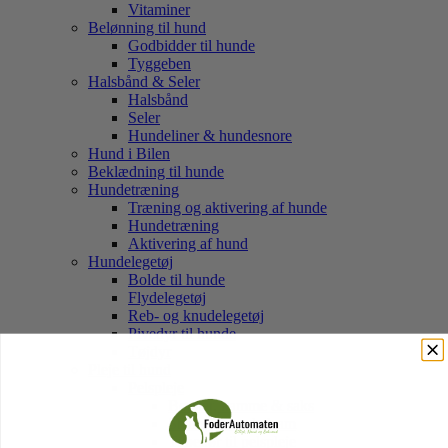
Vitaminer
Belønning til hund
Godbidder til hunde
Tyggeben
Halsbånd & Seler
Halsbånd
Seler
Hundeliner & hundesnore
Hund i Bilen
Beklædning til hunde
Hundetræning
Træning og aktivering af hunde
Hundetræning
Aktivering af hund
Hundelegetøj
Bolde til hunde
Flydelegetøj
Reb- og knudelegetøj
Pivedyr til hunde
Tøjdyr
Pleje til hund
Pelspleje
Børster, kamme & saks
Shampoo og balsam
Tilbehør til pelspleje