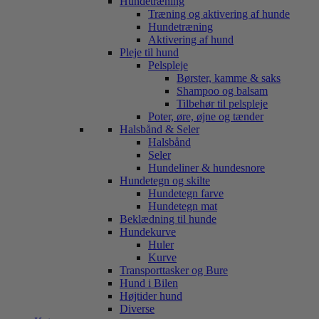
Hundetræning
Træning og aktivering af hunde
Hundetræning
Aktivering af hund
Pleje til hund
Pelspleje
Børster, kamme & saks
Shampoo og balsam
Tilbehør til pelspleje
Poter, øre, øjne og tænder
Halsbånd & Seler
Halsbånd
Seler
Hundeliner & hundesnore
Hundetegn og skilte
Hundetegn farve
Hundetegn mat
Beklædning til hunde
Hundekurve
Huler
Kurve
Transporttasker og Bure
Hund i Bilen
Højtider hund
Diverse