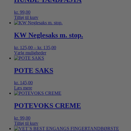
kr.
99,00
Tilføj til kurv
KW Neglesaks m. stop.
Prisinterval:
kr.
125,00
–
kr.
135,00
kr. 125,00
Vælg muligheder
Dette
til
vare
kr. 135,00
har
POTE SAKS
flere
varianter.
kr.
145,00
Mulighederne
Læs mere
kan
vælges
på
POTEVOKS CREME
varesiden
kr.
99,00
Tilføj til kurv