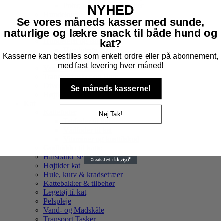
Poter, øre, øjne og tænder
NYHED
Hundekurve
Se vores måneds kasser med sunde,
Huler
naturlige og lækre snack til både hund og
Kurve
Hundetegn og skilte
kat?
Hundetegn farve
Kasserne kan bestilles som enkelt ordre eller på abonnement,
Hundetegn mat
med fast levering hver måned!
Vand- og madskåle
Transporttasker og Bure
Diverse
Se måneds kasserne!
Højtider hund
Kat
Kattefoder
Nej Tak!
Tørfoder til kat
Vådfoder til kat
Vitaminer og kosttilskud
Godbidder til katte
Halsbånd, sele, line & tegn
Højtider kat
Hule, kurv & kradsetræer
Kattebakker & tilbehør
Legetøj til kat
Pelspleje
Vand- og Madskåle
Transport Tasker