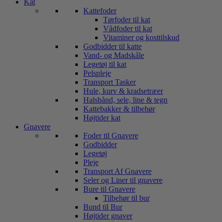
Kat
Kattefoder
Tørfoder til kat
Vådfoder til kat
Vitaminer og kosttilskud
Godbidder til katte
Vand- og Madskåle
Legetøj til kat
Pelspleje
Transport Tasker
Hule, kurv & kradsetræer
Halsbånd, sele, line & tegn
Kattebakker & tilbehør
Højtider kat
Gnavere
Foder til Gnavere
Godbidder
Legetøj
Pleje
Transport Af Gnavere
Seler og Liner til gnavere
Bure til Gnavere
Tilbehør til bur
Bund til Bur
Højtider gnaver