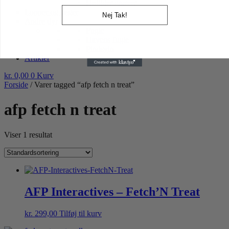
Højtider gnaver
Lopper og tæger
Nej Tak!
Andre dyr
Fugle
Havens fugle
Pindsvin
Artikler
kr.
0,00
0
Kurv
Forside
/ Varer tagged “afp fetch n treat”
afp fetch n treat
Viser 1 resultat
AFP Interactives – Fetch’N Treat
kr.
299,00
Tilføj til kurv