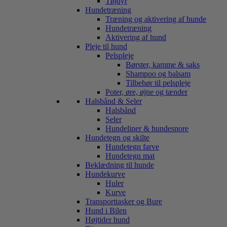
Tøjdyr
Hundetræning
Træning og aktivering af hunde
Hundetræning
Aktivering af hund
Pleje til hund
Pelspleje
Børster, kamme & saks
Shampoo og balsam
Tilbehør til pelspleje
Poter, øre, øjne og tænder
Halsbånd & Seler
Halsbånd
Seler
Hundeliner & hundesnore
Hundetegn og skilte
Hundetegn farve
Hundetegn mat
Beklædning til hunde
Hundekurve
Huler
Kurve
Transporttasker og Bure
Hund i Bilen
Højtider hund