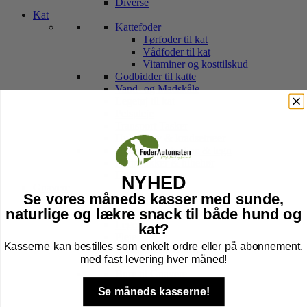
Diverse
Kat
Kattefoder
Tørfoder til kat
Vådfoder til kat
Vitaminer og kosttilskud
Godbidder til katte
Vand- og Madskåle
Legetøj til kat
Pelspleje
Transport Tasker
Hule, kurv & kradsetræer
Halsbånd, sele, line & tegn
Kattebakker & tilbehør
Højtider kat
NYHED
Gnavere
Se vores måneds kasser med sunde,
Foder til Gnavere
naturlige og lækre snack til både hund og
Godbidder
Legetøj
kat?
Pleje
Kasserne kan bestilles som enkelt ordre eller på abonnement,
Transport Af Gnavere
med fast levering hver måned!
Seler og Liner til gnavere
Bure til Gnavere
Tilbehør til bur
Se måneds kasserne!
Bund til Bur