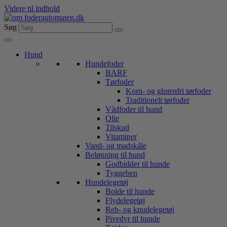
Videre til indhold
Søg
Hund
Hundefoder
BARF
Tørfoder
Korn- og glutenfri tørfoder
Traditionelt tørfoder
Vådfoder til hund
Olie
Tilskud
Vitaminer
Vand- og madskåle
Belønning til hund
Godbidder til hunde
Tyggeben
Hundelegetøj
Bolde til hunde
Flydelegetøj
Reb- og knudelegetøj
Pivedyr til hunde