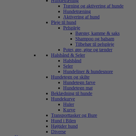
Hundetræning
Træning og aktivering af hunde
Hundetræning
Aktivering af hund
Pleje til hund
Pelspleje
Børster, kamme & saks
Shampoo og balsam
Tilbehør til pelspleje
Poter, øre, øjne og tænder
Halsbånd & Seler
Halsbånd
Seler
Hundeliner & hundesnore
Hundetegn og skilte
Hundetegn farve
Hundetegn mat
Beklædning til hunde
Hundekurve
Huler
Kurve
Transporttasker og Bure
Hund i Bilen
Højtider hund
Diverse