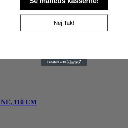
Se måneds kasserne!
Nej Tak!
NE, 110 CM