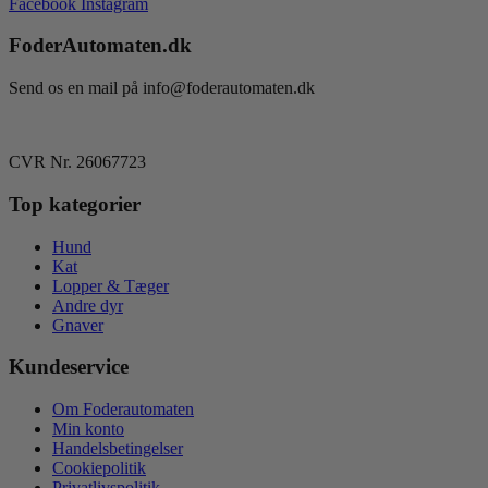
Facebook
Instagram
FoderAutomaten.dk
Send os en mail på info@foderautomaten.dk
CVR Nr. 26067723
Top kategorier
Hund
Kat
Lopper & Tæger
Andre dyr
Gnaver
Kundeservice
Om Foderautomaten
Min konto
Handelsbetingelser
Cookiepolitik
Privatlivspolitik