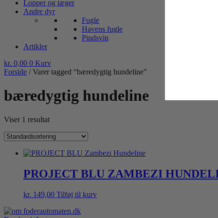
Lopper og tæger
Andre dyr
Fugle
Havens fugle
Pindsvin
Artikler
kr.
0,00
0
Kurv
Forside
/ Varer tagged “bæredygtig hundeline”
bæredygtig hundeline
Viser 1 resultat
PROJECT BLU ZAMBEZI HUNDELI
kr.
149,00
Tilføj til kurv