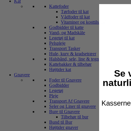
Kat
Kattefoder
Tørfoder til kat
Vådfoder til kat
Vitaminer og kosttilskud
Godbidder til katte
Vand- og Madskåle
Legetøj til kat
Pelspleje
Transport Tasker
Hule, kurv & kradsetræer
Halsbånd, sele, line & tegn
Kattebakker & tilbehør
Højtider kat
Se 
Gnavere
naturl
Foder til Gnavere
Godbidder
Legetøj
Pleje
Transport Af Gnavere
Kasserne 
Seler og Liner til gnavere
Bure til Gnavere
Tilbehør til bur
Bund til Bur
Højtider gnaver