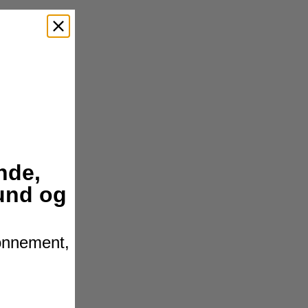
nde,
hund og
bonnement,