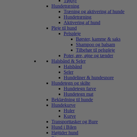
Tøjdyr
Hundetræning
Træning og aktivering af hunde
Hundetræning
Aktivering af hund
Pleje til hund
Pelspleje
Børster, kamme & saks
Shampoo og balsam
Tilbehør til pelspleje
Poter, øre, øjne og tænder
Halsbånd & Seler
Halsbånd
Seler
Hundeliner & hundesnore
Hundetegn og skilte
Hundetegn farve
Hundetegn mat
Beklædning til hunde
Hundekurve
Huler
Kurve
Transporttasker og Bure
Hund i Bilen
Højtider hund