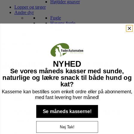
Højtider gnaver
Lopper og tæger
Andre dyr
Fugle
Havens fugle
Pindsvin
Artikler
kr.
0,00
0
Kurv
Forside
/ Varer tagged “godbidder til træning hund”
godbidder til træning hund
NYHED
Se vores måneds kasser med sunde,
naturlige og lækre snack til både hund og
Viser 7 resultater
kat?
Kasserne kan bestilles som enkelt ordre eller på abonnement,
med fast levering hver måned!
SNACK’IT SOFTIES MED HEST
Se måneds kasserne!
200 GR
Nej Tak!
kr.
33,75
Tilføj til kurv