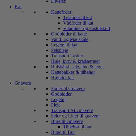
Diverse
Kat
Kattefoder
Tørfoder til kat
Vådfoder til kat
Vitaminer og kosttilskud
Godbidder til katte
Vand- og Madskåle
Legetøj til kat
Pelspleje
Transport Tasker
Hule, kurv & kradsetræer
Halsbånd, sele, line & tegn
Kattebakker & tilbehør
Højtider kat
Gnavere
Foder til Gnavere
Godbidder
Legetøj
Pleje
Transport Af Gnavere
Seler og Liner til gnavere
Bure til Gnavere
Tilbehør til bur
Bund til Bur