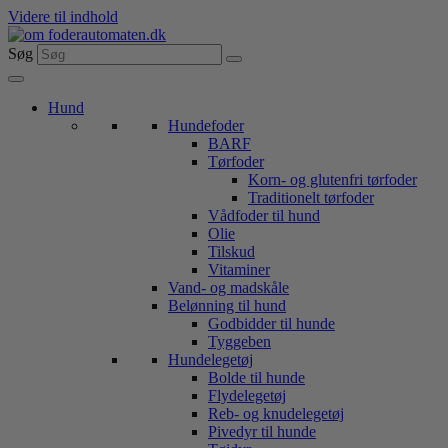
Videre til indhold
Søg
Hund
Hundefoder
BARF
Tørfoder
Korn- og glutenfri tørfoder
Traditionelt tørfoder
Vådfoder til hund
Olie
Tilskud
Vitaminer
Vand- og madskåle
Belønning til hund
Godbidder til hunde
Tyggeben
Hundelegetøj
Bolde til hunde
Flydelegetøj
Reb- og knudelegetøj
Pivedyr til hunde