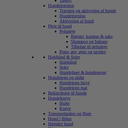
Tøjdyr
Hundetræning
Træning og aktivering af hunde
Hundetræning
Aktivering af hund
Pleje til hund
Pelspleje
Børster, kamme & saks
Shampoo og balsam
Tilbehør til pelspleje
Poter, øre, øjne og tænder
Halsbånd & Seler
Halsbånd
Seler
Hundeliner & hundesnore
Hundetegn og skilte
Hundetegn farve
Hundetegn mat
Beklædning til hunde
Hundekurve
Huler
Kurve
Transporttasker og Bure
Hund i Bilen
Højtider hund