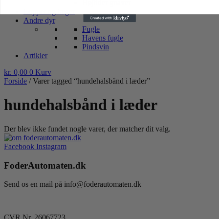
Højtider gnaver
Lopper og tæger
Andre dyr
Fugle
Havens fugle
Pindsvin
Artikler
kr.
0,00
0
Kurv
Forside
/ Varer tagged “hundehalsbånd i læder”
hundehalsbånd i læder
Der blev ikke fundet nogle varer, der matcher dit valg.
Facebook
Instagram
FoderAutomaten.dk
Send os en mail på info@foderautomaten.dk
CVR Nr. 26067723