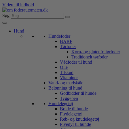
Videre til indhold
Søg
Hund
Hundefoder
BARF
Tørfoder
Korn- og glutenfri tørfoder
Traditionelt tørfoder
Vådfoder til hund
Olie
Tilskud
Vitaminer
Vand- og madskåle
Belønning til hund
Godbidder til hunde
Tyggeben
Hundelegetøj
Bolde til hunde
Flydelegetøj
Reb- og knudelegetøj
Pivedyr til hunde