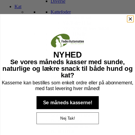
Diverse
Kat
Kattefoder
Tørfoder til kat
Vådfoder til kat
Vitaminer og kosttilskud
Godbidder til katte
Vand- og Madskåle
Legetøj til kat
Pelspleje
NYHED
Transport Tasker
Hule, kurv & kradsetræer
Se vores måneds kasser med sunde,
Halsbånd, sele, line & tegn
naturlige og lækre snack til både hund og
Kattebakker & tilbehør
kat?
Højtider kat
Kasserne kan bestilles som enkelt ordre eller på abonnement,
Gnavere
Foder til Gnavere
med fast levering hver måned!
Godbidder
Legetøj
Se måneds kasserne!
Pleje
Transport Af Gnavere
Seler og Liner til gnavere
Nej Tak!
Bure til Gnavere
Tilbehør til bur
Bund til Bur