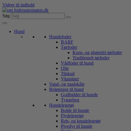
Videre til indhold
Søg
Hund
Hundefoder
BARF
Tørfoder
Korn- og glutenfri tørfoder
Traditionelt tørfoder
Vådfoder til hund
Olie
Tilskud
Vitaminer
Vand- og madskåle
Belønning til hund
Godbidder til hunde
Tyggeben
Hundelegetøj
Bolde til hunde
Flydelegetøj
Reb- og knudelegetøj
Pivedyr til hunde