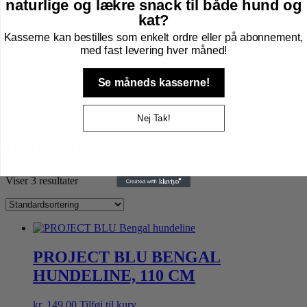
naturlige og lækre snack til både hund og
Højtider gnaver
Lopper og tæger
kat?
Andre dyr
Kasserne kan bestilles som enkelt ordre eller på abonnement,
Fugle
med fast levering hver måned!
Havens fugle
Pindsvin
Artikler
Se måneds kasserne!
kr.
0,00
0
Kurv
Forside
/ Varer tagged “hundeline”
Nej Tak!
hundeline
Viser 3 resultater
PROJECT BLU BENGAL
HUNDELINE, 110 CM
kr.
149,00
Tilføj til kurv