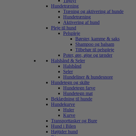
Tøjdyr
Hundetræning
Træning og aktivering af hunde
Hundetræning
Aktivering af hund
Pleje til hund
Pelspleje
Børster, kamme & saks
Shampoo og balsam
Tilbehør til pelspleje
Poter, øre, øjne og tænder
Halsbånd & Seler
Halsbånd
Seler
Hundeliner & hundesnore
Hundetegn og skilte
Hundetegn farve
Hundetegn mat
Beklædning til hunde
Hundekurve
Huler
Kurve
Transporttasker og Bure
Hund i Bilen
Højtider hund