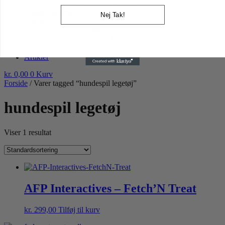
Højtider gnaver
Lopper og tæger
Nej Tak!
Andre dyr
Fugle
Havens fugle
Pindsvin
Artikler
kr.
0,00
0
Kurv
Forside
/ Varer tagged “hundespil legetøj”
hundespil legetøj
Viser 1 resultat
AFP Interactives – Fetch’N Treat
kr.
299,00
Tilføj til kurv