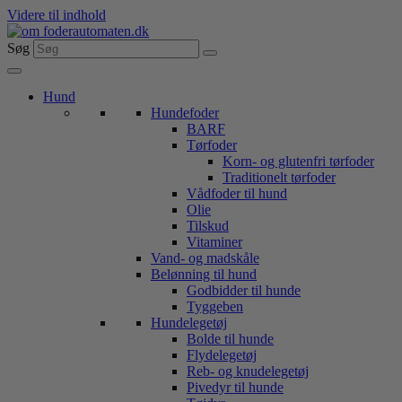
Videre til indhold
Søg
Hund
Hundefoder
BARF
Tørfoder
Korn- og glutenfri tørfoder
Traditionelt tørfoder
Vådfoder til hund
Olie
Tilskud
Vitaminer
Vand- og madskåle
Belønning til hund
Godbidder til hunde
Tyggeben
Hundelegetøj
Bolde til hunde
Flydelegetøj
Reb- og knudelegetøj
Pivedyr til hunde