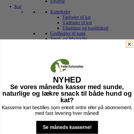
Diverse
Kat
Kattefoder
Tørfoder til kat
Vådfoder til kat
Vitaminer og kosttilskud
Godbidder til katte
Vand- og Madskåle
Legetøj til kat
Pelspleje
Transport Tasker
Hule, kurv & kradsetræer
Halsbånd, sele, line & tegn
Kattebakker & tilbehør
Højtider kat
NYHED
Gnavere
Se vores måneds kasser med sunde,
Foder til Gnavere
naturlige og lækre snack til både hund og
Godbidder
Legetøj
kat?
Pleje
Kasserne kan bestilles som enkelt ordre eller på abonnement,
Transport Af Gnavere
med fast levering hver måned!
Seler og Liner til gnavere
Bure til Gnavere
Tilbehør til bur
Se måneds kasserne!
Bund til Bur