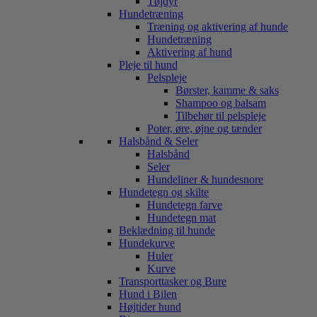
Tøjdyr
Hundetræning
Træning og aktivering af hunde
Hundetræning
Aktivering af hund
Pleje til hund
Pelspleje
Børster, kamme & saks
Shampoo og balsam
Tilbehør til pelspleje
Poter, øre, øjne og tænder
Halsbånd & Seler
Halsbånd
Seler
Hundeliner & hundesnore
Hundetegn og skilte
Hundetegn farve
Hundetegn mat
Beklædning til hunde
Hundekurve
Huler
Kurve
Transporttasker og Bure
Hund i Bilen
Højtider hund