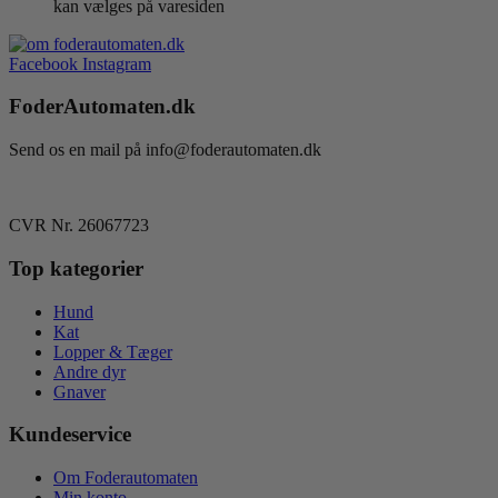
kan vælges på varesiden
Facebook
Instagram
FoderAutomaten.dk
Send os en mail på info@foderautomaten.dk
CVR Nr. 26067723
Top kategorier
Hund
Kat
Lopper & Tæger
Andre dyr
Gnaver
Kundeservice
Om Foderautomaten
Min konto