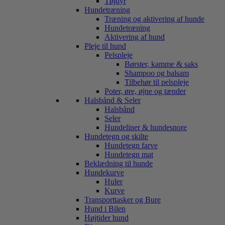
Tøjdyr
Hundetræning
Træning og aktivering af hunde
Hundetræning
Aktivering af hund
Pleje til hund
Pelspleje
Børster, kamme & saks
Shampoo og balsam
Tilbehør til pelspleje
Poter, øre, øjne og tænder
Halsbånd & Seler
Halsbånd
Seler
Hundeliner & hundesnore
Hundetegn og skilte
Hundetegn farve
Hundetegn mat
Beklædning til hunde
Hundekurve
Huler
Kurve
Transporttasker og Bure
Hund i Bilen
Højtider hund