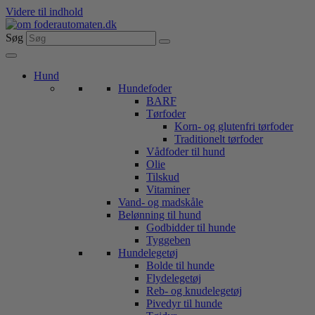
Videre til indhold
Søg
Hund
Hundefoder
BARF
Tørfoder
Korn- og glutenfri tørfoder
Traditionelt tørfoder
Vådfoder til hund
Olie
Tilskud
Vitaminer
Vand- og madskåle
Belønning til hund
Godbidder til hunde
Tyggeben
Hundelegetøj
Bolde til hunde
Flydelegetøj
Reb- og knudelegetøj
Pivedyr til hunde