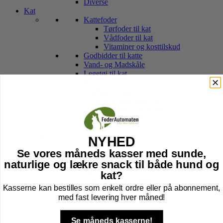
Diverse
Kat
Kattefoder
Tørfoder til kat
Vådfoder til kat
Vitaminer og kosttilskud
Godbidder til katte
Vand- og Madskåle
Legetøj til kat
Pelspleje
Transport Tasker
Hule, kurv & kradsetræer
Halsbånd, sele, line & tegn
Kattebakker & tilbehør
Højtider kat
Gnavere
NYHED
Foder til Gnavere
Se vores måneds kasser med sunde,
Godbidder
naturlige og lækre snack til både hund og
Legetøj
Pleje
kat?
Transport Af Gnavere
Kasserne kan bestilles som enkelt ordre eller på abonnement,
Seler og Liner til gnavere
med fast levering hver måned!
Bure til Gnavere
Tilbehør til bur
Bund til Bur
Se måneds kasserne!