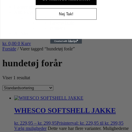
Højtider gnaver
Lopper og tæger
Andre dyr
Nej Tak!
Fugle
Havens fugle
Pindsvin
Artikler
kr.
0,00
0
Kurv
Forside
/ Varer tagged “hundetøj forår”
hundetøj forår
Viser 1 resultat
WHESCO SOFTSHELL JAKKE
kr.
229,95
–
kr.
299,95
Prisinterval: kr. 229,95 til kr. 299,95
Vælg muligheder
Dette vare har flere varianter. Mulighederne