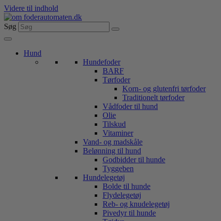
Videre til indhold
Søg
Hund
Hundefoder
BARF
Tørfoder
Korn- og glutenfri tørfoder
Traditionelt tørfoder
Vådfoder til hund
Olie
Tilskud
Vitaminer
Vand- og madskåle
Belønning til hund
Godbidder til hunde
Tyggeben
Hundelegetøj
Bolde til hunde
Flydelegetøj
Reb- og knudelegetøj
Pivedyr til hunde