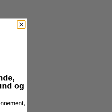
nde,
hund og
bonnement,