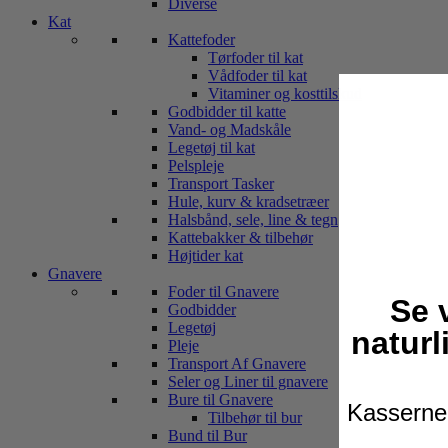
Diverse
Kat
Kattefoder
Tørfoder til kat
Vådfoder til kat
Vitaminer og kosttilskud
Godbidder til katte
Vand- og Madskåle
Legetøj til kat
Pelspleje
Transport Tasker
Hule, kurv & kradsetræer
Halsbånd, sele, line & tegn
Kattebakker & tilbehør
Højtider kat
Gnavere
Foder til Gnavere
Se 
Godbidder
Legetøj
naturl
Pleje
Transport Af Gnavere
Seler og Liner til gnavere
Bure til Gnavere
Kasserne 
Tilbehør til bur
Bund til Bur