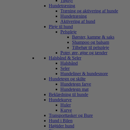
Tøjdyr
Hundetræning
Træning og aktivering af hunde
Hundetræning
Aktivering af hund
Pleje til hund
Pelspleje
Børster, kamme & saks
Shampoo og balsam
Tilbehør til pelspleje
Poter, øre, øjne og tænder
Halsbånd & Seler
Halsbånd
Seler
Hundeliner & hundesnore
Hundetegn og skilte
Hundetegn farve
Hundetegn mat
Beklædning til hunde
Hundekurve
Huler
Kurve
Transporttasker og Bure
Hund i Bilen
Højtider hund