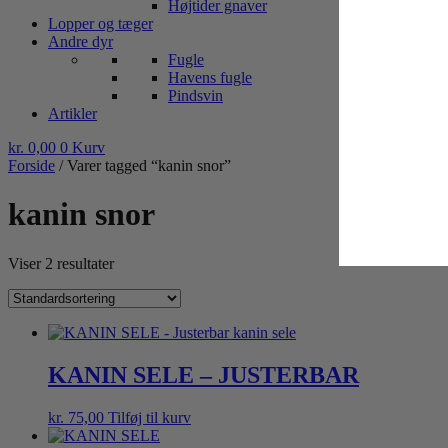
Højtider gnaver
Lopper og tæger
Andre dyr
Fugle
Havens fugle
Pindsvin
Artikler
kr.
0,00
0
Kurv
Forside
/ Varer tagged “kanin snor”
kanin snor
Viser 2 resultater
KANIN SELE – JUSTERBAR
kr.
75,00
Tilføj til kurv