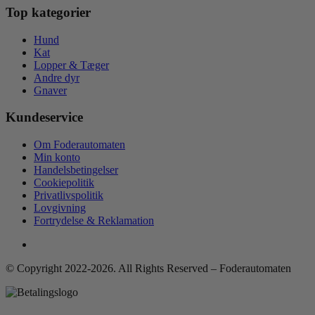
Top kategorier
Hund
Kat
Lopper & Tæger
Andre dyr
Gnaver
Kundeservice
Om Foderautomaten
Min konto
Handelsbetingelser
Cookiepolitik
Privatlivspolitik
Lovgivning
Fortrydelse & Reklamation
© Copyright 2022-2026. All Rights Reserved – Foderautomaten