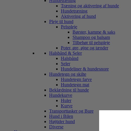
Hundetræning
Træning og aktivering af hunde
Hundetræning
Aktivering af hund
Pleje til hund
Pelspleje
Børster, kamme & saks
Shampoo og balsam
Tilbehør til pelspleje
Poter, øre, øjne og tænder
Halsbånd & Seler
Halsbånd
Seler
Hundeliner & hundesnore
Hundetegn og skilte
Hundetegn farve
Hundetegn mat
Beklædning til hunde
Hundekurve
Huler
Kurve
Transporttasker og Bure
Hund i Bilen
Højtider hund
Diverse