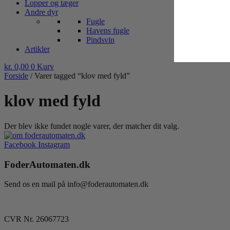
Lopper og tæger
Andre dyr
Fugle
Havens fugle
Pindsvin
Artikler
kr.
0,00
0
Kurv
Forside
/ Varer tagged “klov med fyld”
klov med fyld
Der blev ikke fundet nogle varer, der matcher dit valg.
Facebook
Instagram
FoderAutomaten.dk
Send os en mail på info@foderautomaten.dk
CVR Nr. 26067723