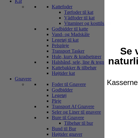
Kat
Kattefoder
Tørfoder til kat
Vådfoder til kat
Vitaminer og kosttilskud
Godbidder til katte
Vand- og Madskåle
Legetøj til kat
Pelspleje
Se 
Transport Tasker
Hule, kurv & kradsetræer
naturl
Halsbånd, sele, line & tegn
Kattebakker & tilbehør
Højtider kat
Gnavere
Kasserne 
Foder til Gnavere
Godbidder
Legetøj
Pleje
Transport Af Gnavere
Seler og Liner til gnavere
Bure til Gnavere
Tilbehør til bur
Bund til Bur
Højtider gnaver