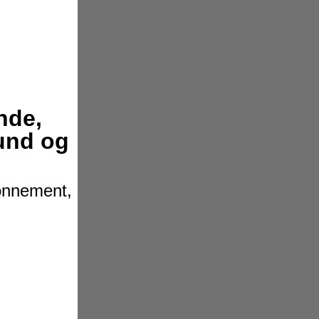
nde,
hund og
bonnement,