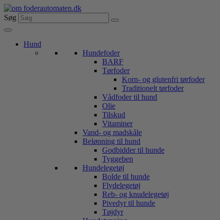
Videre
til
Søg
indhold
Hund
Hundefoder
BARF
Tørfoder
Korn- og glutenfri tørfoder
Traditionelt tørfoder
Vådfoder til hund
Olie
Tilskud
Vitaminer
Vand- og madskåle
Belønning til hund
Godbidder til hunde
Tyggeben
Hundelegetøj
Bolde til hunde
Flydelegetøj
Reb- og knudelegetøj
Pivedyr til hunde
Tøjdyr