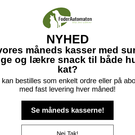
NYHED
vores måneds kasser med su
ige og lækre snack til både 
kat?
kan bestilles som enkelt ordre eller på a
med fast levering hver måned!
Se måneds kasserne!
Nej Tak!