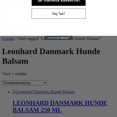
Lopper og tæger
Andre dyr
Fugle
Nej Tak!
Havens fugle
Pindsvin
Artikler
kr.
0,00
0
Kurv
Forside
/ Varer tagged “Leonhard Danmark Hunde Balsam”
Leonhard Danmark Hunde
Balsam
Viser 1 resultat
LEONHARD DANMARK HUNDE
BALSAM 250 ML