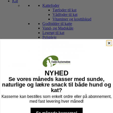
Kat
Kattefoder
Tørfoder til kat
Vådfoder til kat
Vitaminer og kosttilskud
Godbidder til katte
Vand- og Madskåle
Legetøj til kat
Pelspleje
Transport Tasker
Hule, kurv & kradsetræer
Halsbånd, sele, line & tegn
Kattebakker & tilbehør
Højtider kat
Gnavere
Foder til Gnavere
NYHED
Godbidder
Legetøj
Se vores måneds kasser med sunde,
Pleje
naturlige og lækre snack til både hund og
Transport Af Gnavere
kat?
Seler og Liner til gnavere
Kasserne kan bestilles som enkelt ordre eller på abonnement,
Bure til Gnavere
Tilbehør til bur
med fast levering hver måned!
Bund til Bur
Højtider gnaver
Se måneds kasserne!