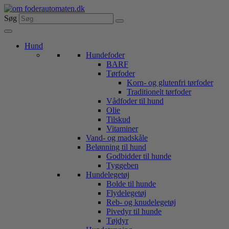
Videre
til
Søg
indhold
Hund
Hundefoder
BARF
Tørfoder
Korn- og glutenfri tørfoder
Traditionelt tørfoder
Vådfoder til hund
Olie
Tilskud
Vitaminer
Vand- og madskåle
Belønning til hund
Godbidder til hunde
Tyggeben
Hundelegetøj
Bolde til hunde
Flydelegetøj
Reb- og knudelegetøj
Pivedyr til hunde
Tøjdyr