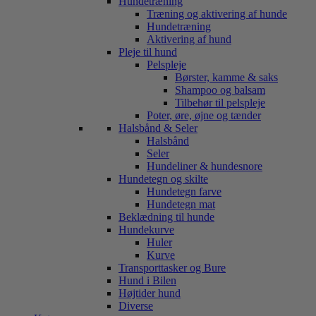
Hundetræning
Træning og aktivering af hunde
Hundetræning
Aktivering af hund
Pleje til hund
Pelspleje
Børster, kamme & saks
Shampoo og balsam
Tilbehør til pelspleje
Poter, øre, øjne og tænder
Halsbånd & Seler
Halsbånd
Seler
Hundeliner & hundesnore
Hundetegn og skilte
Hundetegn farve
Hundetegn mat
Beklædning til hunde
Hundekurve
Huler
Kurve
Transporttasker og Bure
Hund i Bilen
Højtider hund
Diverse