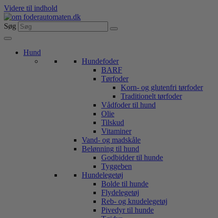
Videre til indhold
Søg
Hund
Hundefoder
BARF
Tørfoder
Korn- og glutenfri tørfoder
Traditionelt tørfoder
Vådfoder til hund
Olie
Tilskud
Vitaminer
Vand- og madskåle
Belønning til hund
Godbidder til hunde
Tyggeben
Hundelegetøj
Bolde til hunde
Flydelegetøj
Reb- og knudelegetøj
Pivedyr til hunde