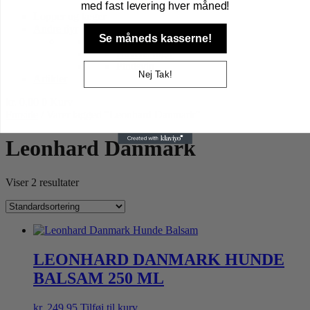
Højtider gnaver
med fast levering hver måned!
Lopper og tæger
Andre dyr
Se måneds kasserne!
Fugle
Havens fugle
Pindsvin
Nej Tak!
Artikler
kr.
0,00
0
Kurv
Forside
/ Varer tagged “Leonhard Danmark”
Leonhard Danmark
Viser 2 resultater
LEONHARD DANMARK HUNDE
BALSAM 250 ML
kr.
249,95
Tilføj til kurv