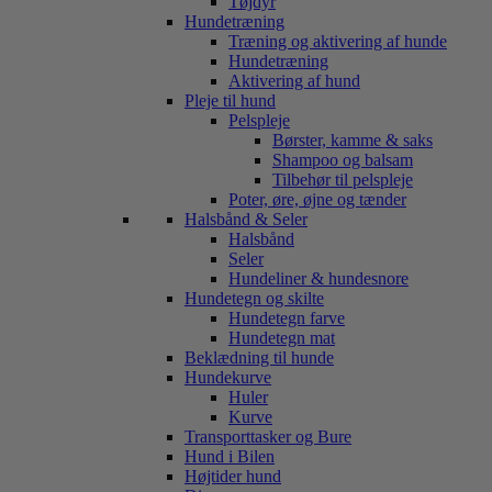
Tøjdyr
Hundetræning
Træning og aktivering af hunde
Hundetræning
Aktivering af hund
Pleje til hund
Pelspleje
Børster, kamme & saks
Shampoo og balsam
Tilbehør til pelspleje
Poter, øre, øjne og tænder
Halsbånd & Seler
Halsbånd
Seler
Hundeliner & hundesnore
Hundetegn og skilte
Hundetegn farve
Hundetegn mat
Beklædning til hunde
Hundekurve
Huler
Kurve
Transporttasker og Bure
Hund i Bilen
Højtider hund