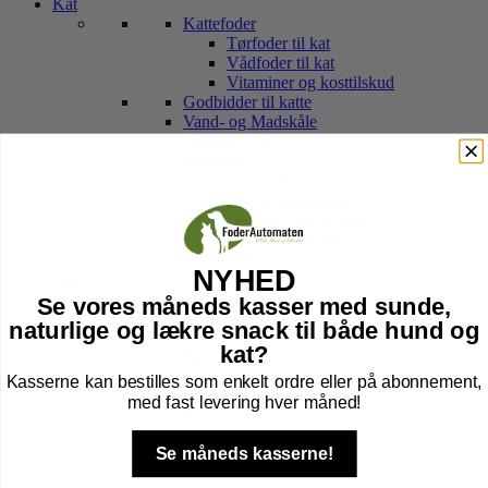
Kat
Kattefoder
Tørfoder til kat
Vådfoder til kat
Vitaminer og kosttilskud
Godbidder til katte
Vand- og Madskåle
Legetøj til kat
Pelspleje
Transport Tasker
Hule, kurv & kradsetræer
Halsbånd, sele, line & tegn
Kattebakker & tilbehør
Højtider kat
NYHED
Gnavere
Foder til Gnavere
Se vores måneds kasser med sunde,
Godbidder
naturlige og lækre snack til både hund og
Legetøj
kat?
Pleje
Transport Af Gnavere
Kasserne kan bestilles som enkelt ordre eller på abonnement,
Seler og Liner til gnavere
med fast levering hver måned!
Bure til Gnavere
Tilbehør til bur
Se måneds kasserne!
Bund til Bur
Højtider gnaver