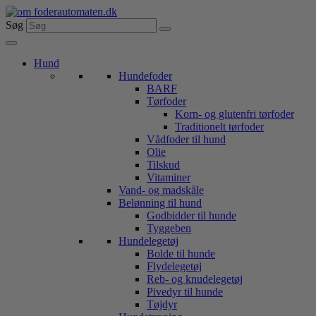
Videre
til
Søg
indhold
Hund
Hundefoder
BARF
Tørfoder
Korn- og glutenfri tørfoder
Traditionelt tørfoder
Vådfoder til hund
Olie
Tilskud
Vitaminer
Vand- og madskåle
Belønning til hund
Godbidder til hunde
Tyggeben
Hundelegetøj
Bolde til hunde
Flydelegetøj
Reb- og knudelegetøj
Pivedyr til hunde
Tøjdyr