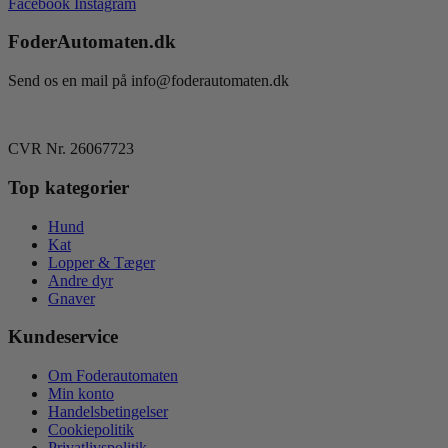
Facebook
Instagram
kr. 34,95
flere
varianter.
FoderAutomaten.dk
Mulighederne
kan
vælges
Send os en mail på info@foderautomaten.dk
på
varesiden
CVR Nr. 26067723
Top kategorier
Hund
Kat
Lopper & Tæger
Andre dyr
Gnaver
Kundeservice
Om Foderautomaten
Min konto
Handelsbetingelser
Cookiepolitik
Privatlivspolitik