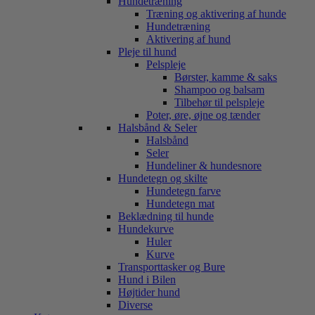
Hundetræning
Træning og aktivering af hunde
Hundetræning
Aktivering af hund
Pleje til hund
Pelspleje
Børster, kamme & saks
Shampoo og balsam
Tilbehør til pelspleje
Poter, øre, øjne og tænder
Halsbånd & Seler
Halsbånd
Seler
Hundeliner & hundesnore
Hundetegn og skilte
Hundetegn farve
Hundetegn mat
Beklædning til hunde
Hundekurve
Huler
Kurve
Transporttasker og Bure
Hund i Bilen
Højtider hund
Diverse