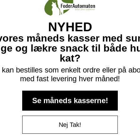
NYHED
vores måneds kasser med su
ige og lækre snack til både 
kat?
kan bestilles som enkelt ordre eller på a
med fast levering hver måned!
Se måneds kasserne!
Nej Tak!