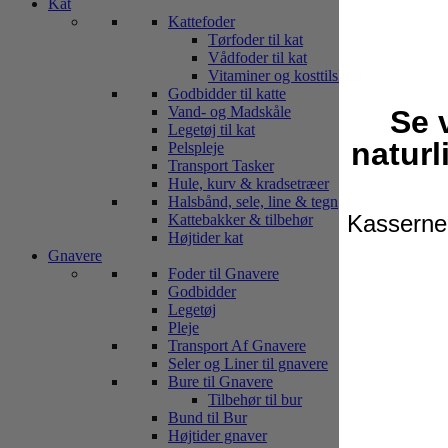
Kat
Kattefoder
Tørfoder til kat
Vådfoder til kat
Vitaminer og kosttilskud
Godbidder til katte
Vand- og Madskåle
Se 
Legetøj til kat
naturl
Pelspleje
Transport Tasker
Hule, kurv & kradsetræer
Halsbånd, sele, line & tegn
Kasserne 
Kattebakker & tilbehør
Højtider kat
Gnavere
Foder til Gnavere
Godbidder
Legetøj
Pleje
Transport Af Gnavere
Seler og Liner til gnavere
Bure til Gnavere
Tilbehør til bur
Bund til Bur
Højtider gnaver