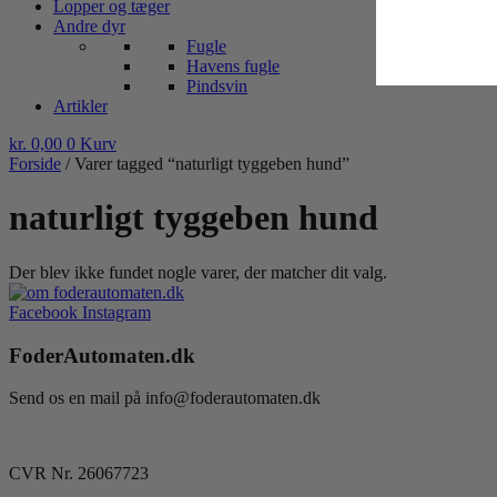
Lopper og tæger
Andre dyr
Fugle
Havens fugle
Pindsvin
Artikler
kr.
0,00
0
Kurv
Forside
/ Varer tagged “naturligt tyggeben hund”
naturligt tyggeben hund
Der blev ikke fundet nogle varer, der matcher dit valg.
Facebook
Instagram
FoderAutomaten.dk
Send os en mail på info@foderautomaten.dk
CVR Nr. 26067723