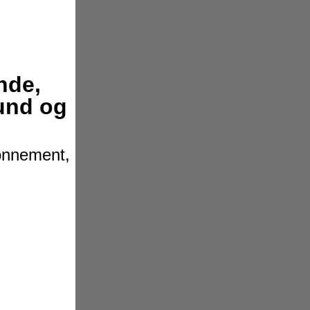
nde,
hund og
bonnement,