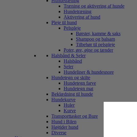
Hundetræning
Træning og aktivering af hunde
Hundetræning
Aktivering af hund
Pleje til hund
Pelspleje
Børster, kamme & saks
Shampoo og balsam
Tilbehør til pelspleje
Poter, øre, øjne og tænder
Halsbånd & Seler
Halsbånd
Seler
Hundeliner & hundesnore
Hundetegn og skilte
Hundetegn farve
Hundetegn mat
Beklædning til hunde
Hundekurve
Huler
Kurve
Transporttasker og Bure
Hund i Bilen
Højtider hund
Diverse