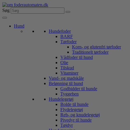
Videre
til
Søg
indhold
Hund
Hundefoder
BARF
Tørfoder
Korn- og glutenfri tørfoder
Traditionelt tørfoder
Vådfoder til hund
Olie
Tilskud
Vitaminer
Vand- og madskåle
Belønning til hund
Godbidder til hunde
Tyggeben
Hundelegetøj
Bolde til hunde
Flydelegetøj
Reb- og knudelegetøj
Pivedyr til hunde
Tøjdyr