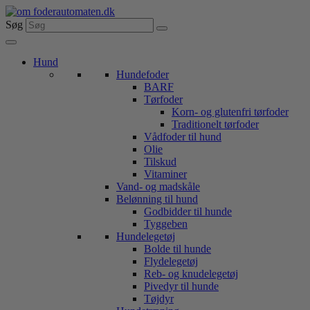
Videre
til
Søg
indhold
Hund
Hundefoder
BARF
Tørfoder
Korn- og glutenfri tørfoder
Traditionelt tørfoder
Vådfoder til hund
Olie
Tilskud
Vitaminer
Vand- og madskåle
Belønning til hund
Godbidder til hunde
Tyggeben
Hundelegetøj
Bolde til hunde
Flydelegetøj
Reb- og knudelegetøj
Pivedyr til hunde
Tøjdyr