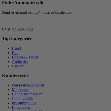
FoderAutomaten.dk
Mulighederne
kan
vælges
Send os en mail på info@foderautomaten.dk
på
varesiden
CVR Nr. 26067723
Top kategorier
Hund
Kat
Lopper & Tæger
Andre dyr
Gnaver
Kundeservice
Om Foderautomaten
Min konto
Handelsbetingelser
Cookiepolitik
Privatlivspolitik
Lovgivning