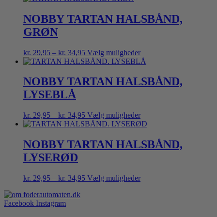
til
har
kr. 34,95
flere
NOBBY TARTAN HALSBÅND,
varianter.
GRØN
Mulighederne
kan
vælges
Prisinterval:
Dette
kr.
29,95
–
kr.
34,95
Vælg muligheder
på
kr. 29,95
vare
varesiden
til
har
kr. 34,95
flere
NOBBY TARTAN HALSBÅND,
varianter.
LYSEBLÅ
Mulighederne
kan
vælges
Prisinterval:
Dette
kr.
29,95
–
kr.
34,95
Vælg muligheder
på
kr. 29,95
vare
varesiden
til
har
kr. 34,95
flere
NOBBY TARTAN HALSBÅND,
varianter.
LYSERØD
Mulighederne
kan
vælges
Prisinterval:
Dette
kr.
29,95
–
kr.
34,95
Vælg muligheder
på
kr. 29,95
vare
varesiden
til
har
Facebook
Instagram
kr. 34,95
flere
varianter.