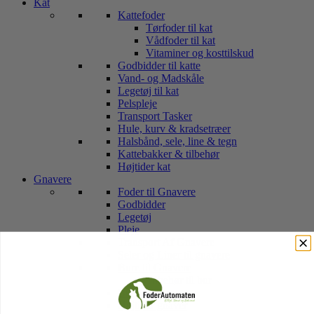
Kat
Kattefoder
Tørfoder til kat
Vådfoder til kat
Vitaminer og kosttilskud
Godbidder til katte
Vand- og Madskåle
Legetøj til kat
Pelspleje
Transport Tasker
Hule, kurv & kradsetræer
Halsbånd, sele, line & tegn
Kattebakker & tilbehør
Højtider kat
Gnavere
Foder til Gnavere
Godbidder
Legetøj
Pleje
Transport Af Gnavere
Seler og Liner til gnavere
Bure til Gnavere
Tilbehør til bur
Bund til Bur
Højtider gnaver