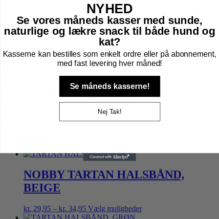
Lopper og tæger
NYHED
Andre dyr
Se vores måneds kasser med sunde,
Fugle
Havens fugle
naturlige og lækre snack til både hund og
Pindsvin
kat?
Artikler
Kasserne kan bestilles som enkelt ordre eller på abonnement,
med fast levering hver måned!
kr.
0,00
0
Kurv
Forside
/ Varer tagged “Nobby hundeudstyr”
Se måneds kasserne!
Nobby hundeudstyr
Nej Tak!
Viser 4 resultater
NOBBY TARTAN HALSBÅND,
BEIGE
Prisinterval:
Dette
kr.
29,95
–
kr.
34,95
Vælg muligheder
kr. 29,95
vare