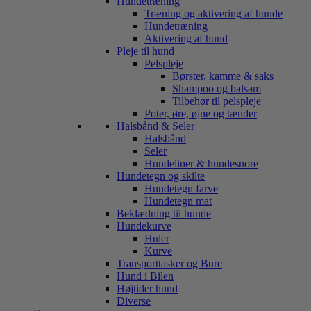
Hundetræning
Træning og aktivering af hunde
Hundetræning
Aktivering af hund
Pleje til hund
Pelspleje
Børster, kamme & saks
Shampoo og balsam
Tilbehør til pelspleje
Poter, øre, øjne og tænder
Halsbånd & Seler
Halsbånd
Seler
Hundeliner & hundesnore
Hundetegn og skilte
Hundetegn farve
Hundetegn mat
Beklædning til hunde
Hundekurve
Huler
Kurve
Transporttasker og Bure
Hund i Bilen
Højtider hund
Diverse