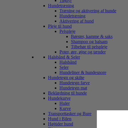
Tøjdyr
Hundetræning
Træning og aktivering af hunde
Hundetræning
Aktivering af hund
Pleje til hund
Pelspleje
Børster, kamme & saks
Shampoo og balsam
Tilbehør til pelspleje
Poter, øre, øjne og tænder
Halsbånd & Seler
Halsbånd
Seler
Hundeliner & hundesnore
Hundetegn og skilte
Hundetegn farve
Hundetegn mat
Beklædning til hunde
Hundekurve
Huler
Kurve
Transporttasker og Bure
Hund i Bilen
Højtider hund