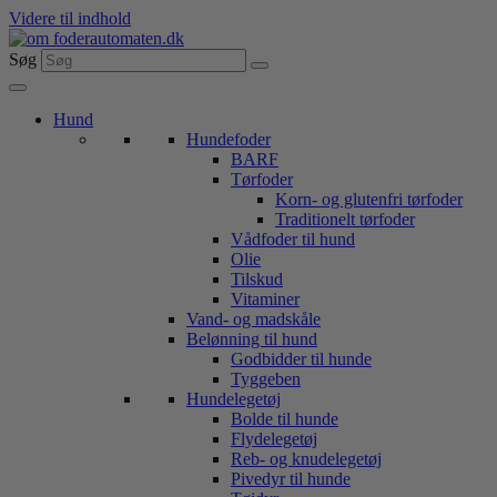
Videre til indhold
Søg
Hund
Hundefoder
BARF
Tørfoder
Korn- og glutenfri tørfoder
Traditionelt tørfoder
Vådfoder til hund
Olie
Tilskud
Vitaminer
Vand- og madskåle
Belønning til hund
Godbidder til hunde
Tyggeben
Hundelegetøj
Bolde til hunde
Flydelegetøj
Reb- og knudelegetøj
Pivedyr til hunde