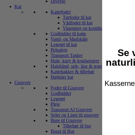
Diverse
Kat
Kattefoder
Tørfoder til kat
Vådfoder til kat
Vitaminer og kosttilskud
Godbidder til katte
Vand- og Madskåle
Legetøj til kat
Se 
Pelspleje
Transport Tasker
naturl
Hule, kurv & kradsetræer
Halsbånd, sele, line & tegn
Kattebakker & tilbehør
Højtider kat
Kasserne 
Gnavere
Foder til Gnavere
Godbidder
Legetøj
Pleje
Transport Af Gnavere
Seler og Liner til gnavere
Bure til Gnavere
Tilbehør til bur
Bund til Bur