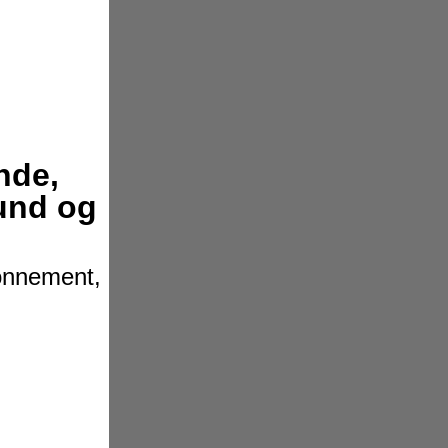
nde,
hund og
bonnement,