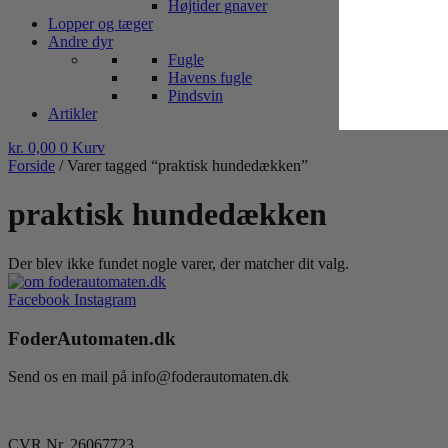
Højtider gnaver
Lopper og tæger
Andre dyr
Fugle
Havens fugle
Pindsvin
Artikler
kr.
0,00
0
Kurv
Forside
/ Varer tagged “praktisk hundedækken”
praktisk hundedækken
Der blev ikke fundet nogle varer, der matcher dit valg.
Facebook
Instagram
FoderAutomaten.dk
Send os en mail på info@foderautomaten.dk
CVR Nr. 26067723