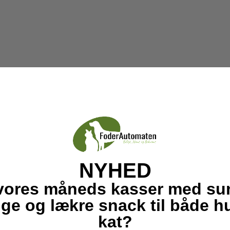
NYHED
vores måneds kasser med su
ige og lækre snack til både 
kat?