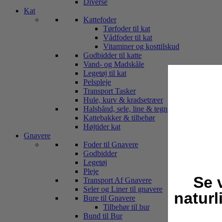
Diverse
Kat
Kattefoder
Tørfoder til kat
Vådfoder til kat
Vitaminer og kosttilskud
Godbidder til katte
Vand- og Madskåle
Legetøj til kat
Pelspleje
Transport Tasker
Hule, kurv & kradsetræer
Halsbånd, sele, line & tegn
Kattebakker & tilbehør
Højtider kat
Gnavere
Foder til Gnavere
Godbidder
Legetøj
Pleje
Se 
Transport Af Gnavere
Seler og Liner til gnavere
naturl
Bure til Gnavere
Tilbehør til bur
Bund til Bur