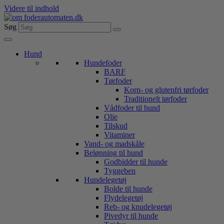
Videre til indhold
Søg
Hund
Hundefoder
BARF
Tørfoder
Korn- og glutenfri tørfoder
Traditionelt tørfoder
Vådfoder til hund
Olie
Tilskud
Vitaminer
Vand- og madskåle
Belønning til hund
Godbidder til hunde
Tyggeben
Hundelegetøj
Bolde til hunde
Flydelegetøj
Reb- og knudelegetøj
Pivedyr til hunde