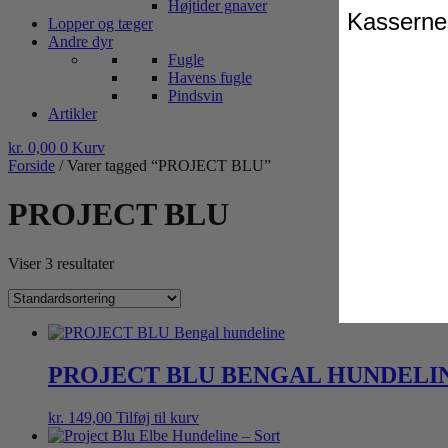
Højtider gnaver
Kasserne 
Lopper og tæger
Andre dyr
Fugle
Havens fugle
Pindsvin
Artikler
kr.
0,00
0
Kurv
Forside
/ Varer tagged “PROJECT BLU”
PROJECT BLU
Viser 3 resultater
PROJECT BLU BENGAL HUNDELIN
kr.
149,00
Tilføj til kurv