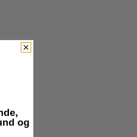
nde,
hund og