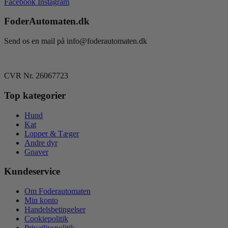
Facebook
Instagram
kr. 479,00
flere
varianter.
FoderAutomaten.dk
Mulighederne
kan
vælges
Send os en mail på info@foderautomaten.dk
på
varesiden
CVR Nr. 26067723
Top kategorier
Hund
Kat
Lopper & Tæger
Andre dyr
Gnaver
Kundeservice
Om Foderautomaten
Min konto
Handelsbetingelser
Cookiepolitik
Privatlivspolitik