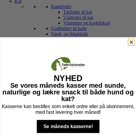
Kat
Kattefoder
Tørfoder til kat
Vådfoder til kat
Vitaminer og kosttilskud
Godbidder til katte
Vand- og Madskåle
Legetøj til kat
Pelspleje
Transport Tasker
Hule, kurv & kradsetræer
Halsbånd, sele, line & tegn
Kattebakker & tilbehør
Højtider kat
NYHED
Gnavere
Foder til Gnavere
Se vores måneds kasser med sunde,
Godbidder
naturlige og lækre snack til både hund og
Legetøj
kat?
Pleje
Transport Af Gnavere
Kasserne kan bestilles som enkelt ordre eller på abonnement,
Seler og Liner til gnavere
med fast levering hver måned!
Bure til Gnavere
Tilbehør til bur
Se måneds kasserne!
Bund til Bur
Højtider gnaver