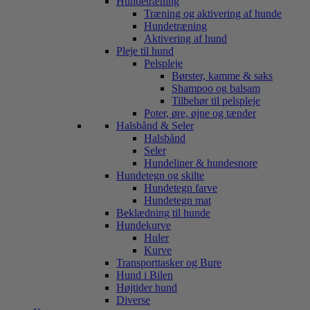
Hundetræning
Træning og aktivering af hunde
Hundetræning
Aktivering af hund
Pleje til hund
Pelspleje
Børster, kamme & saks
Shampoo og balsam
Tilbehør til pelspleje
Poter, øre, øjne og tænder
Halsbånd & Seler
Halsbånd
Seler
Hundeliner & hundesnore
Hundetegn og skilte
Hundetegn farve
Hundetegn mat
Beklædning til hunde
Hundekurve
Huler
Kurve
Transporttasker og Bure
Hund i Bilen
Højtider hund
Diverse