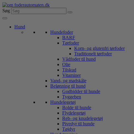
Videre
til
Søg
indhold
Hund
Hundefoder
BARF
Tørfoder
Korn- og glutenfri tørfoder
Traditionelt tørfoder
Vådfoder til hund
Olie
Tilskud
Vitaminer
Vand- og madskåle
Belønning til hund
Godbidder til hunde
Tyggeben
Hundelegetøj
Bolde til hunde
Flydelegetøj
Reb- og knudelegetøj
Pivedyr til hunde
Tøjdyr