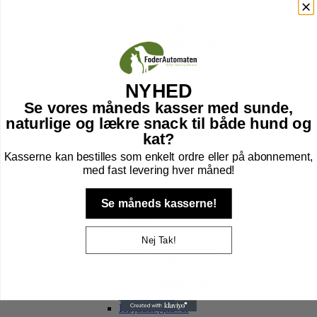
Kat
Kattefoder
Tørfoder til kat
Vådfoder til kat
Vitaminer og kosttilskud
Godbidder til katte
Vand- og Madskåle
NYHED
Legetøj til kat
Pelspleje
Se vores måneds kasser med sunde,
Transport Tasker
naturlige og lækre snack til både hund og
Hule, kurv & kradsetræer
kat?
Halsbånd, sele, line & tegn
Kattebakker & tilbehør
Kasserne kan bestilles som enkelt ordre eller på abonnement,
Højtider kat
med fast levering hver måned!
Gnavere
Foder til Gnavere
Se måneds kasserne!
Godbidder
Legetøj
Pleje
Nej Tak!
Transport Af Gnavere
Seler og Liner til gnavere
Bure til Gnavere
Tilbehør til bur
Bund til Bur
Højtider gnaver