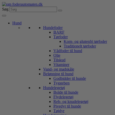
Videre
til
Søg
indhold
Hund
Hundefoder
BARF
Tørfoder
Korn- og glutenfri tørfoder
Traditionelt tørfoder
Vådfoder til hund
Olie
Tilskud
Vitaminer
Vand- og madskåle
Belønning til hund
Godbidder til hunde
Tyggeben
Hundelegetøj
Bolde til hunde
Flydelegetøj
Reb- og knudelegetøj
Pivedyr til hunde
Tøjdyr