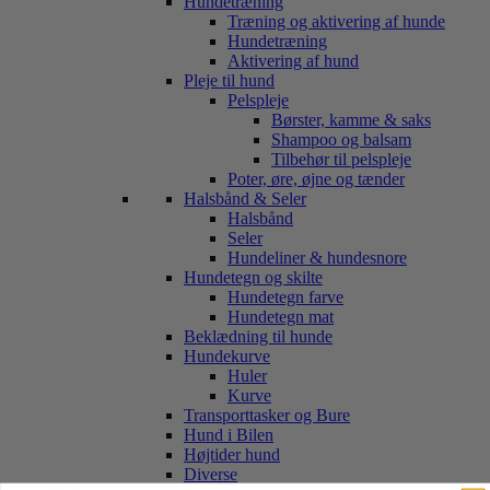
Hundetræning
Træning og aktivering af hunde
Hundetræning
Aktivering af hund
Pleje til hund
Pelspleje
Børster, kamme & saks
Shampoo og balsam
Tilbehør til pelspleje
Poter, øre, øjne og tænder
Halsbånd & Seler
Halsbånd
Seler
Hundeliner & hundesnore
Hundetegn og skilte
Hundetegn farve
Hundetegn mat
Beklædning til hunde
Hundekurve
Huler
Kurve
Transporttasker og Bure
Hund i Bilen
Højtider hund
Diverse