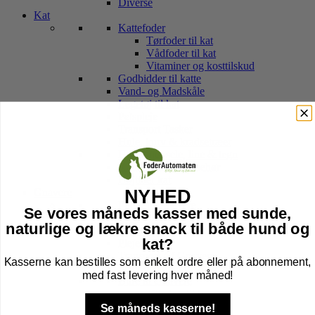
Diverse
Kat
Kattefoder
Tørfoder til kat
Vådfoder til kat
Vitaminer og kosttilskud
Godbidder til katte
Vand- og Madskåle
Legetøj til kat
Pelspleje
Transport Tasker
Hule, kurv & kradsetræer
Halsbånd, sele, line & tegn
Kattebakker & tilbehør
Højtider kat
Gnavere
NYHED
Foder til Gnavere
Se vores måneds kasser med sunde,
Godbidder
naturlige og lækre snack til både hund og
Legetøj
kat?
Pleje
Transport Af Gnavere
Kasserne kan bestilles som enkelt ordre eller på abonnement,
Seler og Liner til gnavere
med fast levering hver måned!
Bure til Gnavere
Tilbehør til bur
Bund til Bur
Se måneds kasserne!