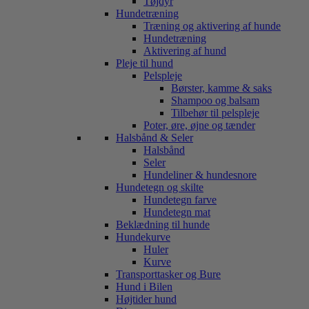
Tøjdyr
Hundetræning
Træning og aktivering af hunde
Hundetræning
Aktivering af hund
Pleje til hund
Pelspleje
Børster, kamme & saks
Shampoo og balsam
Tilbehør til pelspleje
Poter, øre, øjne og tænder
Halsbånd & Seler
Halsbånd
Seler
Hundeliner & hundesnore
Hundetegn og skilte
Hundetegn farve
Hundetegn mat
Beklædning til hunde
Hundekurve
Huler
Kurve
Transporttasker og Bure
Hund i Bilen
Højtider hund