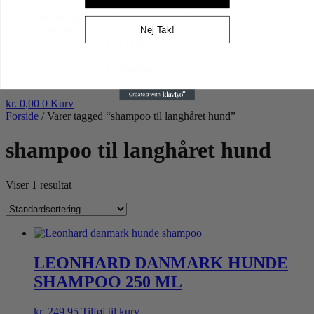
Højtider gnaver
Lopper og tæger
Andre dyr
Nej Tak!
Fugle
Havens fugle
Pindsvin
Artikler
kr.
0,00
0
Kurv
Forside
/ Varer tagged “shampoo til langhåret hund”
shampoo til langhåret hund
Viser 1 resultat
LEONHARD DANMARK HUNDE
SHAMPOO 250 ML
kr.
249,95
Tilføj til kurv