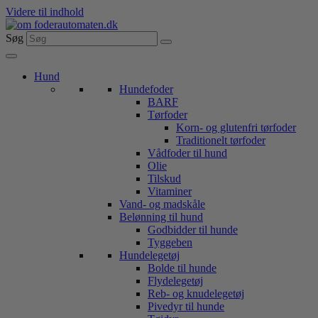
Videre til indhold
Søg
Hund
Hundefoder
BARF
Tørfoder
Korn- og glutenfri tørfoder
Traditionelt tørfoder
Vådfoder til hund
Olie
Tilskud
Vitaminer
Vand- og madskåle
Belønning til hund
Godbidder til hunde
Tyggeben
Hundelegetøj
Bolde til hunde
Flydelegetøj
Reb- og knudelegetøj
Pivedyr til hunde