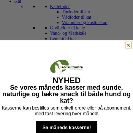
Kat
Kattefoder
Tørfoder til kat
Vådfoder til kat
Vitaminer og kosttilskud
Godbidder til katte
Vand- og Madskåle
Legetøj til kat
Pelspleje
Transport Tasker
Hule, kurv & kradsetræer
Halsbånd, sele, line & tegn
Kattebakker & tilbehør
Højtider kat
Gnavere
NYHED
Foder til Gnavere
Godbidder
Se vores måneds kasser med sunde,
Legetøj
naturlige og lækre snack til både hund og
Pleje
kat?
Transport Af Gnavere
Kasserne kan bestilles som enkelt ordre eller på abonnement,
Seler og Liner til gnavere
Bure til Gnavere
med fast levering hver måned!
Tilbehør til bur
Bund til Bur
Se måneds kasserne!
Højtider gnaver