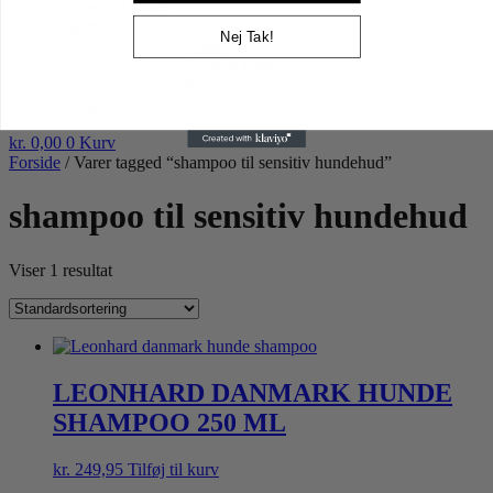
Lopper og tæger
Andre dyr
Nej Tak!
Fugle
Havens fugle
Pindsvin
Artikler
kr.
0,00
0
Kurv
Forside
/ Varer tagged “shampoo til sensitiv hundehud”
shampoo til sensitiv hundehud
Viser 1 resultat
LEONHARD DANMARK HUNDE
SHAMPOO 250 ML
kr.
249,95
Tilføj til kurv