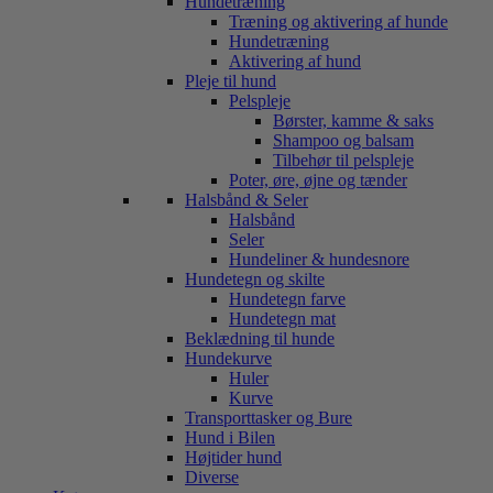
Hundetræning
Træning og aktivering af hunde
Hundetræning
Aktivering af hund
Pleje til hund
Pelspleje
Børster, kamme & saks
Shampoo og balsam
Tilbehør til pelspleje
Poter, øre, øjne og tænder
Halsbånd & Seler
Halsbånd
Seler
Hundeliner & hundesnore
Hundetegn og skilte
Hundetegn farve
Hundetegn mat
Beklædning til hunde
Hundekurve
Huler
Kurve
Transporttasker og Bure
Hund i Bilen
Højtider hund
Diverse