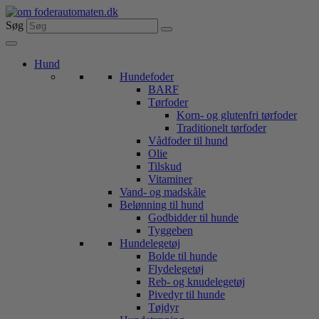
Videre
til
Søg
indhold
Hund
Hundefoder
BARF
Tørfoder
Korn- og glutenfri tørfoder
Traditionelt tørfoder
Vådfoder til hund
Olie
Tilskud
Vitaminer
Vand- og madskåle
Belønning til hund
Godbidder til hunde
Tyggeben
Hundelegetøj
Bolde til hunde
Flydelegetøj
Reb- og knudelegetøj
Pivedyr til hunde
Tøjdyr