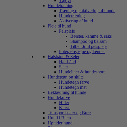
Tøjdyr
Hundetræning
Træning og aktivering af hunde
Hundetræning
Aktivering af hund
Pleje til hund
Pelspleje
Børster, kamme & saks
Shampoo og balsam
Tilbehør til pelspleje
Poter, øre, øjne og tænder
Halsbånd & Seler
Halsbånd
Seler
Hundeliner & hundesnore
Hundetegn og skilte
Hundetegn farve
Hundetegn mat
Beklædning til hunde
Hundekurve
Huler
Kurve
Transporttasker og Bure
Hund i Bilen
Højtider hund