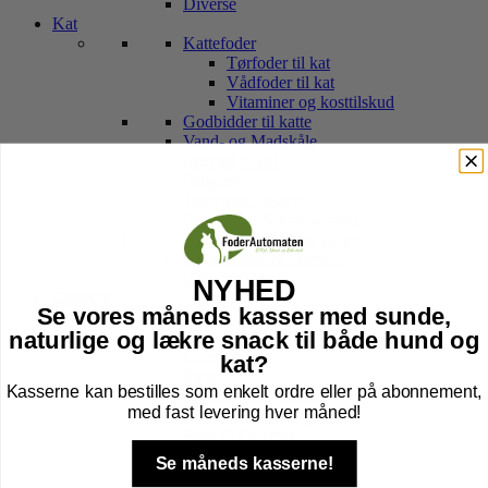
Diverse
Kat
Kattefoder
Tørfoder til kat
Vådfoder til kat
Vitaminer og kosttilskud
Godbidder til katte
Vand- og Madskåle
Legetøj til kat
Pelspleje
Transport Tasker
Hule, kurv & kradsetræer
Halsbånd, sele, line & tegn
Kattebakker & tilbehør
Højtider kat
NYHED
Gnavere
Se vores måneds kasser med sunde,
Foder til Gnavere
naturlige og lækre snack til både hund og
Godbidder
Legetøj
kat?
Pleje
Kasserne kan bestilles som enkelt ordre eller på abonnement,
Transport Af Gnavere
med fast levering hver måned!
Seler og Liner til gnavere
Bure til Gnavere
Tilbehør til bur
Se måneds kasserne!
Bund til Bur