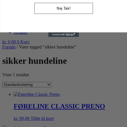
Højtider gnaver
Lopper og tæger
Nej Tak!
Andre dyr
Fugle
Havens fugle
Pindsvin
Artikler
kr.
0,00
0
Kurv
Forside
/ Varer tagged “sikker hundeline”
sikker hundeline
Viser 1 resultat
FØRELINE CLASSIC PRENO
kr.
99,00
Tilføj til kurv