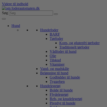
Videre til indhold
Søg
Hund
Hundefoder
BARF
Tørfoder
Korn- og glutenfri tørfoder
Traditionelt tørfoder
Vådfoder til hund
Olie
Tilskud
Vitaminer
Vand- og madskåle
Belønning til hund
Godbidder til hunde
Tyggeben
Hundelegetøj
Bolde til hunde
Flydelegetøj
Reb- og knudelegetøj
Pivedyr til hunde