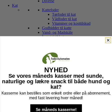
Diverse
Kat
Kattefoder
Tørfoder til kat
Vådfoder til kat
Vitaminer og kosttilskud
Godbidder til katte
Vand- og Madskåle
Legetøj til kat
Pelspleje
Transport Tasker
Hule, kurv & kradsetræer
Halsbånd, sele, line & tegn
Kattebakker & tilbehør
Højtider kat
Gnavere
NYHED
Foder til Gnavere
Se vores måneds kasser med sunde,
Godbidder
naturlige og lækre snack til både hund og
Legetøj
kat?
Pleje
Transport Af Gnavere
Kasserne kan bestilles som enkelt ordre eller på abonnement,
Seler og Liner til gnavere
med fast levering hver måned!
Bure til Gnavere
Tilbehør til bur
Bund til Bur
Se måneds kasserne!