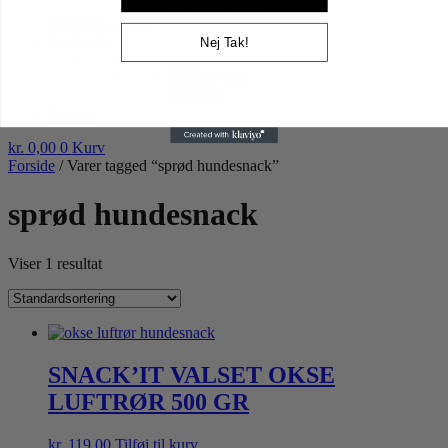
Højtider gnaver
Lopper og tæger
Andre dyr
Nej Tak!
Fugle
Havens fugle
Pindsvin
Artikler
kr.
0,00
0
Kurv
Forside
/ Varer tagged “sprød hundesnack”
sprød hundesnack
Viser 1 resultat
SNACK’IT VALSET OKSE
LUFTRØR 500 GR
kr.
119,00
Tilføj til kurv