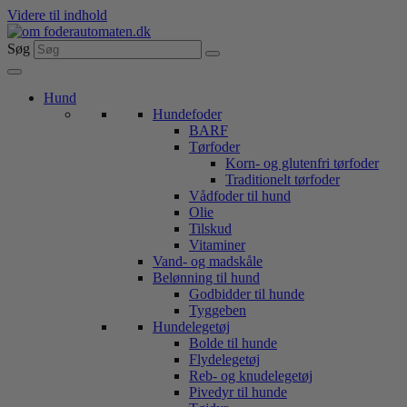
Videre til indhold
Søg
Hund
Hundefoder
BARF
Tørfoder
Korn- og glutenfri tørfoder
Traditionelt tørfoder
Vådfoder til hund
Olie
Tilskud
Vitaminer
Vand- og madskåle
Belønning til hund
Godbidder til hunde
Tyggeben
Hundelegetøj
Bolde til hunde
Flydelegetøj
Reb- og knudelegetøj
Pivedyr til hunde