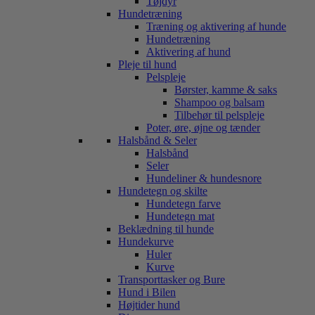
Tøjdyr
Hundetræning
Træning og aktivering af hunde
Hundetræning
Aktivering af hund
Pleje til hund
Pelspleje
Børster, kamme & saks
Shampoo og balsam
Tilbehør til pelspleje
Poter, øre, øjne og tænder
Halsbånd & Seler
Halsbånd
Seler
Hundeliner & hundesnore
Hundetegn og skilte
Hundetegn farve
Hundetegn mat
Beklædning til hunde
Hundekurve
Huler
Kurve
Transporttasker og Bure
Hund i Bilen
Højtider hund