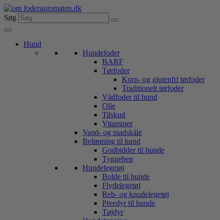
Videre
til
Søg
indhold
Hund
Hundefoder
BARF
Tørfoder
Korn- og glutenfri tørfoder
Traditionelt tørfoder
Vådfoder til hund
Olie
Tilskud
Vitaminer
Vand- og madskåle
Belønning til hund
Godbidder til hunde
Tyggeben
Hundelegetøj
Bolde til hunde
Flydelegetøj
Reb- og knudelegetøj
Pivedyr til hunde
Tøjdyr