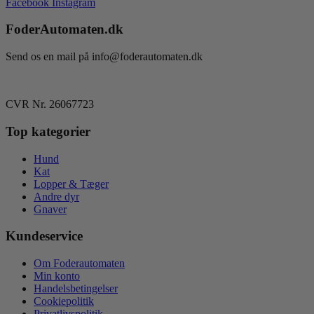
Facebook
Instagram
FoderAutomaten.dk
Send os en mail på info@foderautomaten.dk
CVR Nr. 26067723
Top kategorier
Hund
Kat
Lopper & Tæger
Andre dyr
Gnaver
Kundeservice
Om Foderautomaten
Min konto
Handelsbetingelser
Cookiepolitik
Privatlivspolitik