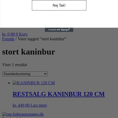
Lopper og tæger
Nej Tak!
Andre dyr
Fugle
Havens fugle
Pindsvin
Artikler
kr.
0,00
0
Kurv
Forside
/ Varer tagged “stort kaninbur”
stort kaninbur
Viser 1 resultat
RESTSALG KANINBUR 120 CM
kr.
449,00
Læs mere