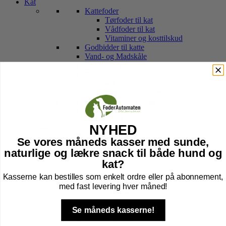
Kat
Kattefoder
Tørfoder til kat
Vådfoder til kat
Vitaminer og kosttilskud
Godbidder til katte
Vand- og Madskåle
Legetøj til kat
Pelspleje
Transport Tasker
Hule, kurv & kradsetræer
Halsbånd, sele, line & tegn
Kattebakker & tilbehør
Højtider kat
NYHED
Gnavere
Foder til Gnavere
Se vores måneds kasser med sunde,
Godbidder
naturlige og lækre snack til både hund og
Legetøj
kat?
Pleje
Transport Af Gnavere
Kasserne kan bestilles som enkelt ordre eller på abonnement,
Seler og Liner til gnavere
med fast levering hver måned!
Bure til Gnavere
Tilbehør til bur
Se måneds kasserne!
Bund til Bur
Højtider gnaver