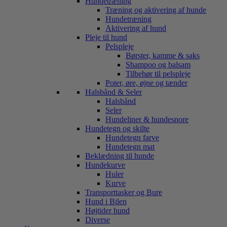
Hundetræning
Træning og aktivering af hunde
Hundetræning
Aktivering af hund
Pleje til hund
Pelspleje
Børster, kamme & saks
Shampoo og balsam
Tilbehør til pelspleje
Poter, øre, øjne og tænder
Halsbånd & Seler
Halsbånd
Seler
Hundeliner & hundesnore
Hundetegn og skilte
Hundetegn farve
Hundetegn mat
Beklædning til hunde
Hundekurve
Huler
Kurve
Transporttasker og Bure
Hund i Bilen
Højtider hund
Diverse