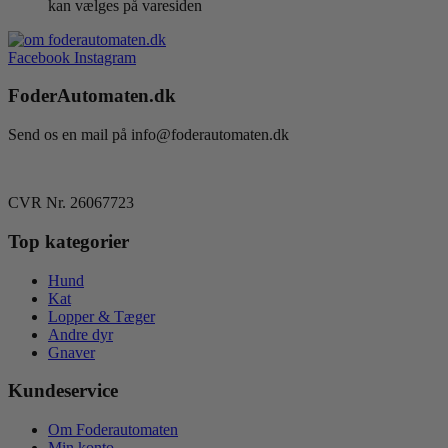
kan vælges på varesiden
Facebook
Instagram
FoderAutomaten.dk
Send os en mail på info@foderautomaten.dk
CVR Nr. 26067723
Top kategorier
Hund
Kat
Lopper & Tæger
Andre dyr
Gnaver
Kundeservice
Om Foderautomaten
Min konto