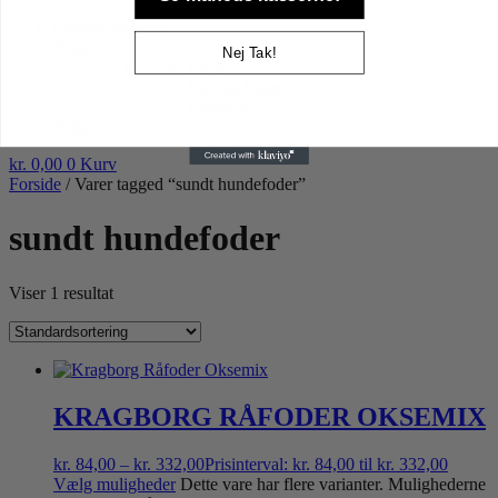
Højtider gnaver
Lopper og tæger
Andre dyr
Nej Tak!
Fugle
Havens fugle
Pindsvin
Artikler
kr.
0,00
0
Kurv
Forside
/ Varer tagged “sundt hundefoder”
sundt hundefoder
Viser 1 resultat
KRAGBORG RÅFODER OKSEMIX
kr.
84,00
–
kr.
332,00
Prisinterval: kr. 84,00 til kr. 332,00
Vælg muligheder
Dette vare har flere varianter. Mulighederne