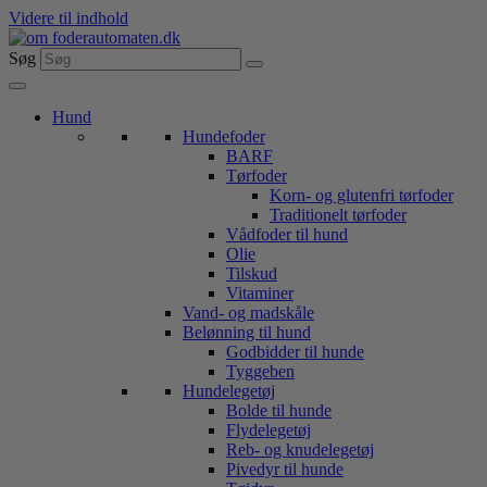
Videre til indhold
Søg
Hund
Hundefoder
BARF
Tørfoder
Korn- og glutenfri tørfoder
Traditionelt tørfoder
Vådfoder til hund
Olie
Tilskud
Vitaminer
Vand- og madskåle
Belønning til hund
Godbidder til hunde
Tyggeben
Hundelegetøj
Bolde til hunde
Flydelegetøj
Reb- og knudelegetøj
Pivedyr til hunde