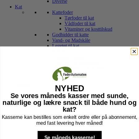
Diverse
Kat
Kattefoder
Tørfoder til kat
Vådfoder til kat
Vitaminer og kosttilskud
Godbidder til katte
Vand- og Madskåle
Legetøj til kat
Pelspleje
Transport Tasker
Hule, kurv & kradsetræer
Halsbånd, sele, line & tegn
Kattebakker & tilbehør
Højtider kat
Gnavere
NYHED
Foder til Gnavere
Se vores måneds kasser med sunde,
Godbidder
naturlige og lækre snack til både hund og
Legetøj
Pleje
kat?
Transport Af Gnavere
Kasserne kan bestilles som enkelt ordre eller på abonnement,
Seler og Liner til gnavere
med fast levering hver måned!
Bure til Gnavere
Tilbehør til bur
Bund til Bur
Se måneds kasserne!