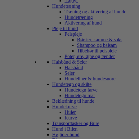
Tøjdyr
Hundetræning
Træning og aktivering af hunde
Hundetræning
Aktivering af hund
Pleje til hund
Pelspleje
Børster, kamme & saks
Shampoo og balsam
Tilbehør til pelspleje
Poter, øre, øjne og tænder
Halsbånd & Seler
Halsbånd
Seler
Hundeliner & hundesnore
Hundetegn og skilte
Hundetegn farve
Hundetegn mat
Beklædning til hunde
Hundekurve
Huler
Kurve
Transporttasker og Bure
Hund i Bilen
Højtider hund