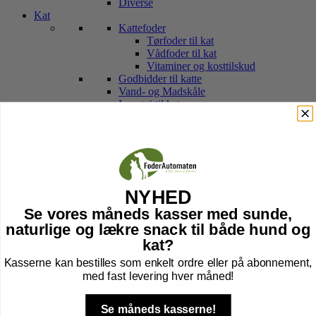
Diverse
Kat
Kattefoder
Tørfoder til kat
Vådfoder til kat
Vitaminer og kosttilskud
Godbidder til katte
Vand- og Madskåle
Legetøj til kat
Pelspleje
Transport Tasker
Hule, kurv & kradsetræer
Halsbånd, sele, line & tegn
Kattebakker & tilbehør
Højtider kat
Gnavere
NYHED
Foder til Gnavere
Se vores måneds kasser med sunde,
Godbidder
naturlige og lækre snack til både hund og
Legetøj
kat?
Pleje
Transport Af Gnavere
Kasserne kan bestilles som enkelt ordre eller på abonnement,
Seler og Liner til gnavere
med fast levering hver måned!
Bure til Gnavere
Tilbehør til bur
Bund til Bur
Se måneds kasserne!