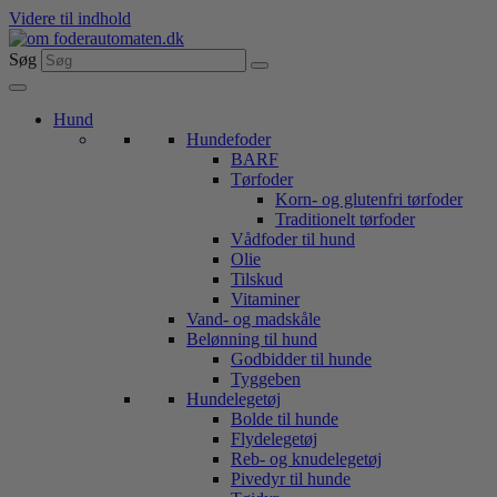
Videre til indhold
Søg
Hund
Hundefoder
BARF
Tørfoder
Korn- og glutenfri tørfoder
Traditionelt tørfoder
Vådfoder til hund
Olie
Tilskud
Vitaminer
Vand- og madskåle
Belønning til hund
Godbidder til hunde
Tyggeben
Hundelegetøj
Bolde til hunde
Flydelegetøj
Reb- og knudelegetøj
Pivedyr til hunde