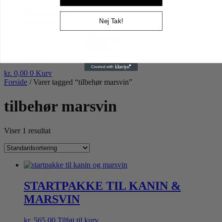
Højtider gnaver
Lopper og tæger
Andre dyr
Nej Tak!
Fugle
Havens fugle
Pindsvin
Artikler
kr.
0,00
0
Kurv
Forside
/ Varer tagged “tilbehør marsvin”
tilbehør marsvin
Viser 1 resultat
STARTPAKKE TIL KANIN &
MARSVIN
kr.
565,00
Tilføj til kurv