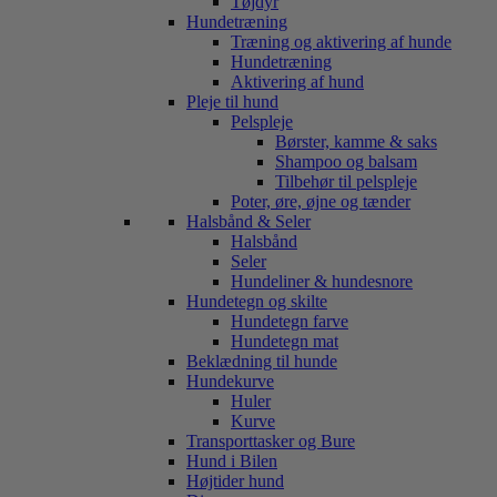
Tøjdyr
Hundetræning
Træning og aktivering af hunde
Hundetræning
Aktivering af hund
Pleje til hund
Pelspleje
Børster, kamme & saks
Shampoo og balsam
Tilbehør til pelspleje
Poter, øre, øjne og tænder
Halsbånd & Seler
Halsbånd
Seler
Hundeliner & hundesnore
Hundetegn og skilte
Hundetegn farve
Hundetegn mat
Beklædning til hunde
Hundekurve
Huler
Kurve
Transporttasker og Bure
Hund i Bilen
Højtider hund