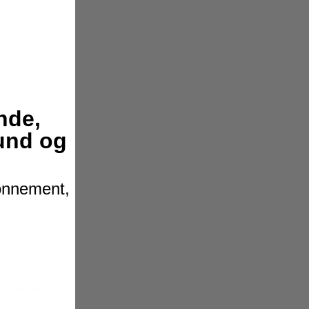
nde,
hund og
bonnement,
på varesiden