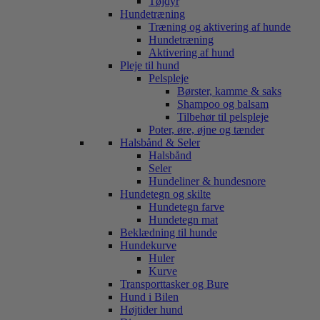
Tøjdyr
Hundetræning
Træning og aktivering af hunde
Hundetræning
Aktivering af hund
Pleje til hund
Pelspleje
Børster, kamme & saks
Shampoo og balsam
Tilbehør til pelspleje
Poter, øre, øjne og tænder
Halsbånd & Seler
Halsbånd
Seler
Hundeliner & hundesnore
Hundetegn og skilte
Hundetegn farve
Hundetegn mat
Beklædning til hunde
Hundekurve
Huler
Kurve
Transporttasker og Bure
Hund i Bilen
Højtider hund