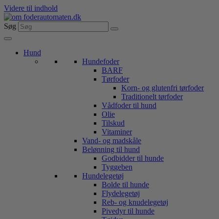
Videre til indhold
Søg
Hund
Hundefoder
BARF
Tørfoder
Korn- og glutenfri tørfoder
Traditionelt tørfoder
Vådfoder til hund
Olie
Tilskud
Vitaminer
Vand- og madskåle
Belønning til hund
Godbidder til hunde
Tyggeben
Hundelegetøj
Bolde til hunde
Flydelegetøj
Reb- og knudelegetøj
Pivedyr til hunde