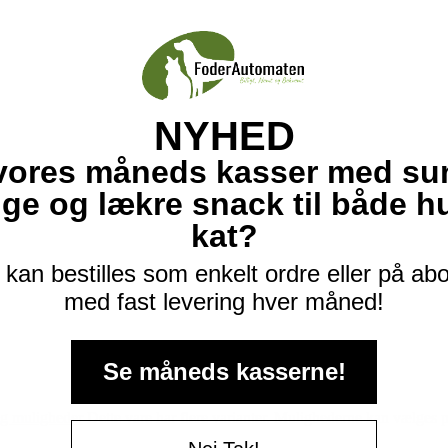
NYHED
vores måneds kasser med su
ige og lækre snack til både 
kat?
kan bestilles som enkelt ordre eller på a
med fast levering hver måned!
Se måneds kasserne!
g muligheder
Dette vare har flere varianter. Mulighederne kan vælges 