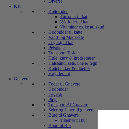
Diverse
Kat
Kattefoder
Tørfoder til kat
Vådfoder til kat
Vitaminer og kosttilskud
Godbidder til katte
Vand- og Madskåle
Legetøj til kat
Pelspleje
Transport Tasker
Hule, kurv & kradsetræer
Halsbånd, sele, line & tegn
Kattebakker & tilbehør
Højtider kat
Gnavere
Foder til Gnavere
Godbidder
Legetøj
Pleje
Transport Af Gnavere
Seler og Liner til gnavere
Bure til Gnavere
Tilbehør til bur
Bund til Bur