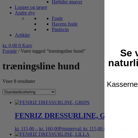
Højtider gnaver
Lopper og tæger
Andre dyr
Fugle
Havens fugle
Pindsvin
Artikler
kr.
0,00
0
Kurv
Se 
Forside
/ Varer tagged “træningsline hund”
naturl
træningsline hund
Viser 8 resultater
Kasserne 
FENRIZ DRESSURLINE, GRØN
kr.
115,00
–
kr.
160,00
Prisinterval: kr. 115,00 til kr. 160,00
Væl