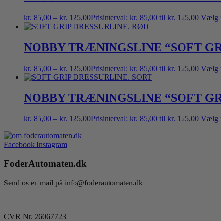
kr.
85,00
–
kr.
125,00
Prisinterval: kr. 85,00 til kr. 125,00
Vælg 
NOBBY TRÆNINGSLINE “SOFT GR
kr.
85,00
–
kr.
125,00
Prisinterval: kr. 85,00 til kr. 125,00
Vælg 
NOBBY TRÆNINGSLINE “SOFT GR
kr.
85,00
–
kr.
125,00
Prisinterval: kr. 85,00 til kr. 125,00
Vælg 
Facebook
Instagram
FoderAutomaten.dk
Send os en mail på info@foderautomaten.dk
CVR Nr. 26067723