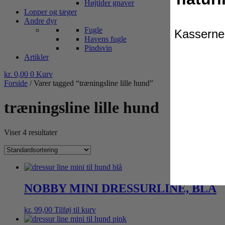
Højtider gnaver
Lopper og tæger
Andre dyr
Fugle
Kasserne 
Havens fugle
Pindsvin
Artikler
kr.
0,00
0
Kurv
Forside
/ Varer tagged “træningsline lille hund”
træningsline lille hund
Viser 4 resultater
NOBBY MINI DRESSURLINE, BLÅ
kr.
99,00
Tilføj til kurv