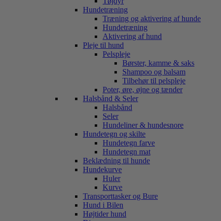
Tøjdyr
Hundetræning
Træning og aktivering af hunde
Hundetræning
Aktivering af hund
Pleje til hund
Pelspleje
Børster, kamme & saks
Shampoo og balsam
Tilbehør til pelspleje
Poter, øre, øjne og tænder
Halsbånd & Seler
Halsbånd
Seler
Hundeliner & hundesnore
Hundetegn og skilte
Hundetegn farve
Hundetegn mat
Beklædning til hunde
Hundekurve
Huler
Kurve
Transporttasker og Bure
Hund i Bilen
Højtider hund