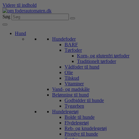
Videre til indhold
Søg
Hund
Hundefoder
BARF
Tørfoder
Korn- og glutenfri tørfoder
Traditionelt tørfoder
Vådfoder til hund
Olie
Tilskud
Vitaminer
Vand- og madskåle
Belønning til hund
Godbidder til hunde
Tyggeben
Hundelegetøj
Bolde til hunde
Flydelegetøj
Reb- og knudelegetøj
Pivedyr til hunde