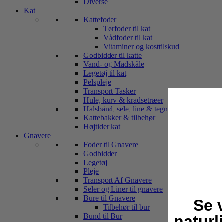
Diverse
Kat
Kattefoder
Tørfoder til kat
Vådfoder til kat
Vitaminer og kosttilskud
Godbidder til katte
Vand- og Madskåle
Legetøj til kat
Pelspleje
Transport Tasker
Hule, kurv & kradsetræer
Halsbånd, sele, line & tegn
Kattebakker & tilbehør
Højtider kat
Gnavere
Foder til Gnavere
Godbidder
Legetøj
Pleje
Transport Af Gnavere
Seler og Liner til gnavere
Bure til Gnavere
Se 
Tilbehør til bur
Bund til Bur
naturl