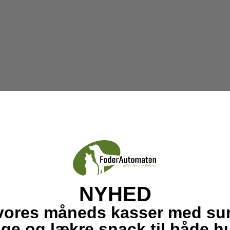
NYHED
vores måneds kasser med su
ige og lækre snack til både 