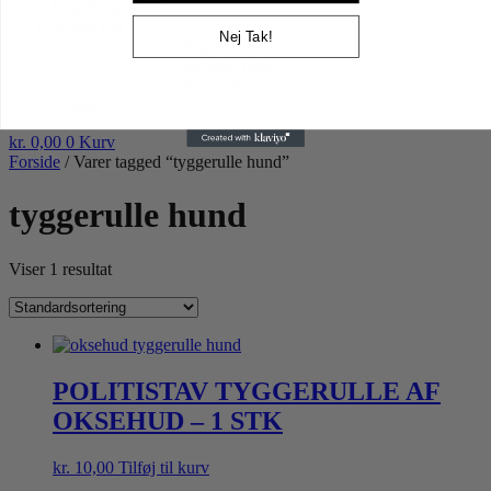
Lopper og tæger
Andre dyr
Nej Tak!
Fugle
Havens fugle
Pindsvin
Artikler
kr.
0,00
0
Kurv
Forside
/ Varer tagged “tyggerulle hund”
tyggerulle hund
Viser 1 resultat
POLITISTAV TYGGERULLE AF
OKSEHUD – 1 STK
kr.
10,00
Tilføj til kurv