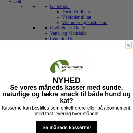
Kat
Kattefoder
Tørfoder til kat
Vådfoder til kat
Vitaminer og kosttilskud
Godbidder til katte
Vand- og Madskåle
Legetøj til kat
Pelspleje
Transport Tasker
Hule, kurv & kradsetræer
Halsbånd, sele, line & tegn
Kattebakker & tilbehør
Højtider kat
Gnavere
NYHED
Foder til Gnavere
Godbidder
Se vores måneds kasser med sunde,
Legetøj
naturlige og lækre snack til både hund og
Pleje
kat?
Transport Af Gnavere
Kasserne kan bestilles som enkelt ordre eller på abonnement,
Seler og Liner til gnavere
Bure til Gnavere
med fast levering hver måned!
Tilbehør til bur
Bund til Bur
Se måneds kasserne!
Højtider gnaver