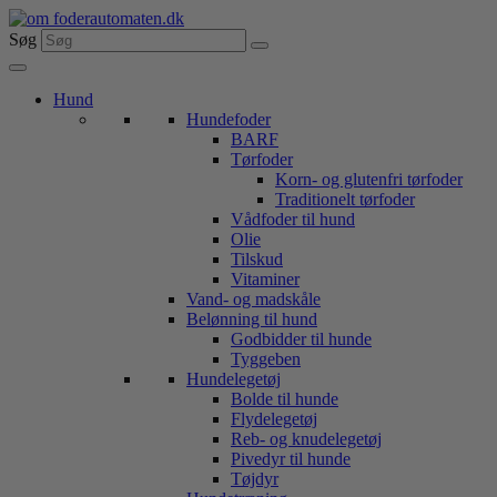
Videre
til
Søg
indhold
Hund
Hundefoder
BARF
Tørfoder
Korn- og glutenfri tørfoder
Traditionelt tørfoder
Vådfoder til hund
Olie
Tilskud
Vitaminer
Vand- og madskåle
Belønning til hund
Godbidder til hunde
Tyggeben
Hundelegetøj
Bolde til hunde
Flydelegetøj
Reb- og knudelegetøj
Pivedyr til hunde
Tøjdyr