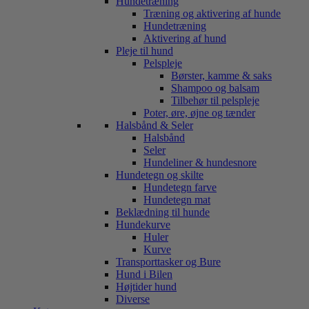
Hundetræning
Træning og aktivering af hunde
Hundetræning
Aktivering af hund
Pleje til hund
Pelspleje
Børster, kamme & saks
Shampoo og balsam
Tilbehør til pelspleje
Poter, øre, øjne og tænder
Halsbånd & Seler
Halsbånd
Seler
Hundeliner & hundesnore
Hundetegn og skilte
Hundetegn farve
Hundetegn mat
Beklædning til hunde
Hundekurve
Huler
Kurve
Transporttasker og Bure
Hund i Bilen
Højtider hund
Diverse