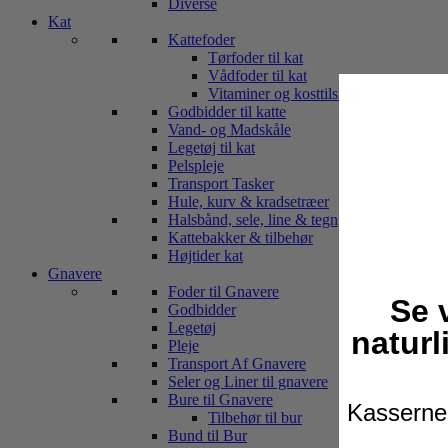
Diverse
Kat
Kattefoder
Tørfoder til kat
Vådfoder til kat
Vitaminer og kosttilskud
Godbidder til katte
Vand- og Madskåle
Legetøj til kat
Pelspleje
Transport Tasker
Hule, kurv & kradsetræer
Halsbånd, sele, line & tegn
Kattebakker & tilbehør
Højtider kat
Gnavere
Foder til Gnavere
Se 
Godbidder
Legetøj
naturl
Pleje
Transport Af Gnavere
Seler og Liner til gnavere
Bure til Gnavere
Kasserne 
Tilbehør til bur
Bund til Bur