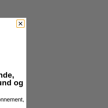
nde,
hund og
bonnement,