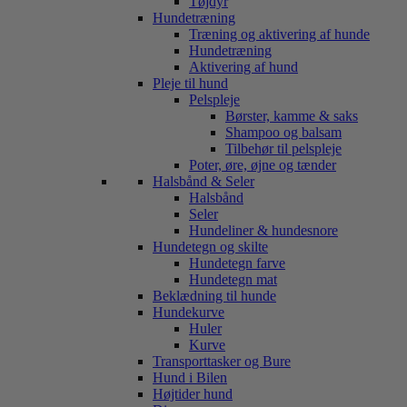
Tøjdyr
Hundetræning
Træning og aktivering af hunde
Hundetræning
Aktivering af hund
Pleje til hund
Pelspleje
Børster, kamme & saks
Shampoo og balsam
Tilbehør til pelspleje
Poter, øre, øjne og tænder
Halsbånd & Seler
Halsbånd
Seler
Hundeliner & hundesnore
Hundetegn og skilte
Hundetegn farve
Hundetegn mat
Beklædning til hunde
Hundekurve
Huler
Kurve
Transporttasker og Bure
Hund i Bilen
Højtider hund