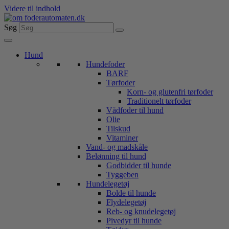
Videre til indhold
Søg
Hund
Hundefoder
BARF
Tørfoder
Korn- og glutenfri tørfoder
Traditionelt tørfoder
Vådfoder til hund
Olie
Tilskud
Vitaminer
Vand- og madskåle
Belønning til hund
Godbidder til hunde
Tyggeben
Hundelegetøj
Bolde til hunde
Flydelegetøj
Reb- og knudelegetøj
Pivedyr til hunde