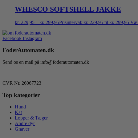
WHESCO SOFTSHELL JAKKE
kr.
229,95
–
kr.
299,95
Prisinterval: kr. 229,95 til kr. 299,95
Væl
Facebook
Instagram
FoderAutomaten.dk
Send os en mail på info@foderautomaten.dk
CVR Nr. 26067723
Top kategorier
Hund
Kat
Lopper & Tæger
Andre dyr
Gnaver