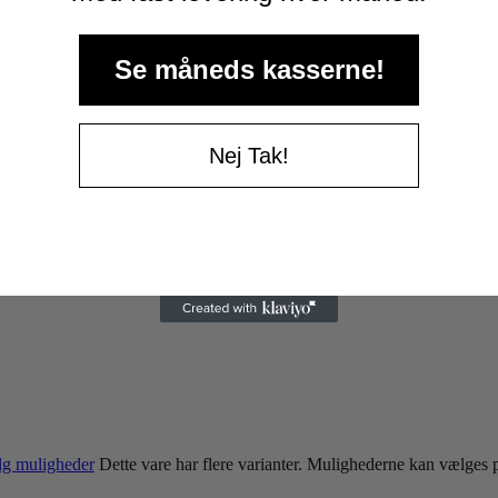
Se måneds kasserne!
Nej Tak!
g muligheder
Dette vare har flere varianter. Mulighederne kan vælges 