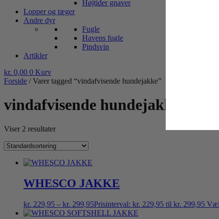
Højtider gnaver
Lopper og tæger
Andre dyr
Fugle
Havens fugle
Pindsvin
Artikler
kr.
0,00
0
Kurv
Forside
/ Varer tagged “vindafvisende hundejakke”
vindafvisende hundejakke
Viser 2 resultater
WHESCO JAKKE
kr.
229,95
–
kr.
299,95
Prisinterval: kr. 229,95 til kr. 299,95
Væl