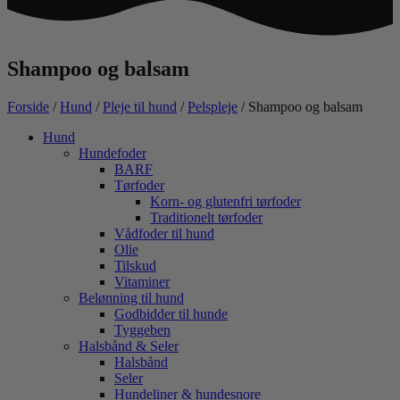
Shampoo og balsam
Forside
/
Hund
/
Pleje til hund
/
Pelspleje
/ Shampoo og balsam
Hund
Hundefoder
BARF
Tørfoder
Korn- og glutenfri tørfoder
Traditionelt tørfoder
Vådfoder til hund
Olie
Tilskud
Vitaminer
Belønning til hund
Godbidder til hunde
Tyggeben
Halsbånd & Seler
Halsbånd
Seler
Hundeliner & hundesnore