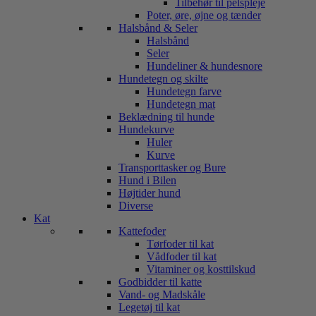
Tilbehør til pelspleje
Poter, øre, øjne og tænder
Halsbånd & Seler
Halsbånd
Seler
Hundeliner & hundesnore
Hundetegn og skilte
Hundetegn farve
Hundetegn mat
Beklædning til hunde
Hundekurve
Huler
Kurve
Transporttasker og Bure
Hund i Bilen
Højtider hund
Diverse
Kat
Kattefoder
Tørfoder til kat
Vådfoder til kat
Vitaminer og kosttilskud
Godbidder til katte
Vand- og Madskåle
Legetøj til kat