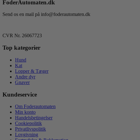
FoderAutomaten.dk
Send os en mail på info@foderautomaten.dk
CVR Nr. 26067723
Top kategorier
Hund
Kat
Lopper & Tæger
Andre dyr
Gnaver
Kundeservice
Om Foderautomaten
Min konto
Handelsbetingelser
Cookiepolitik
Privatlivspolitik
Lovgivning