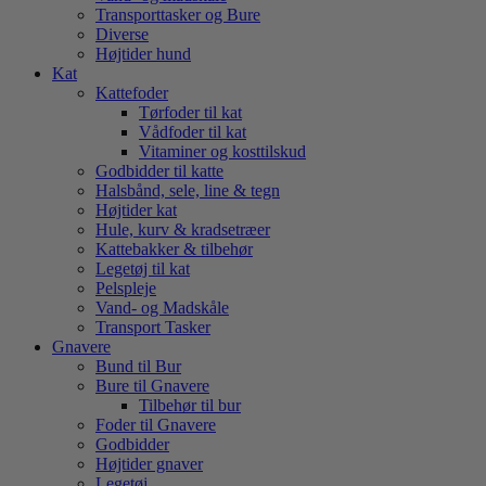
Transporttasker og Bure
Diverse
Højtider hund
Kat
Kattefoder
Tørfoder til kat
Vådfoder til kat
Vitaminer og kosttilskud
Godbidder til katte
Halsbånd, sele, line & tegn
Højtider kat
Hule, kurv & kradsetræer
Kattebakker & tilbehør
Legetøj til kat
Pelspleje
Vand- og Madskåle
Transport Tasker
Gnavere
Bund til Bur
Bure til Gnavere
Tilbehør til bur
Foder til Gnavere
Godbidder
Højtider gnaver
Legetøj