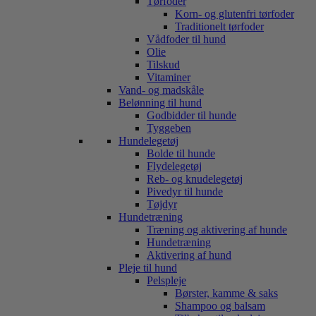
Tørfoder
Korn- og glutenfri tørfoder
Traditionelt tørfoder
Vådfoder til hund
Olie
Tilskud
Vitaminer
Vand- og madskåle
Belønning til hund
Godbidder til hunde
Tyggeben
Hundelegetøj
Bolde til hunde
Flydelegetøj
Reb- og knudelegetøj
Pivedyr til hunde
Tøjdyr
Hundetræning
Træning og aktivering af hunde
Hundetræning
Aktivering af hund
Pleje til hund
Pelspleje
Børster, kamme & saks
Shampoo og balsam