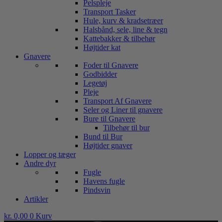
Pelspleje
Transport Tasker
Hule, kurv & kradsetræer
Halsbånd, sele, line & tegn
Kattebakker & tilbehør
Højtider kat
Gnavere
Foder til Gnavere
Godbidder
Legetøj
Pleje
Transport Af Gnavere
Seler og Liner til gnavere
Bure til Gnavere
Tilbehør til bur
Bund til Bur
Højtider gnaver
Lopper og tæger
Andre dyr
Fugle
Havens fugle
Pindsvin
Artikler
kr.
0,00
0
Kurv