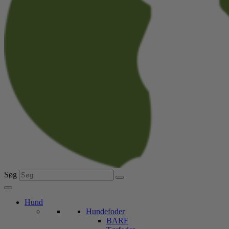
Søg
Hund
Hundefoder
BARF