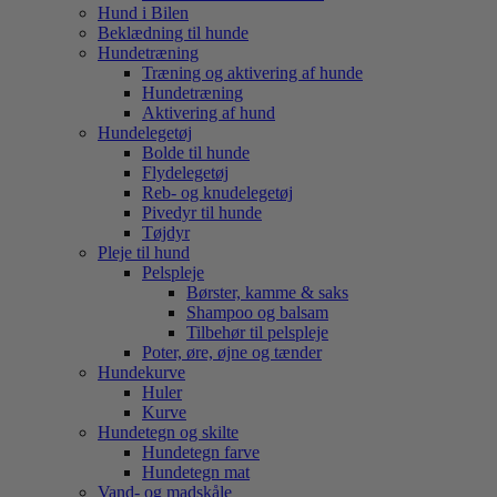
Hund i Bilen
Beklædning til hunde
Hundetræning
Træning og aktivering af hunde
Hundetræning
Aktivering af hund
Hundelegetøj
Bolde til hunde
Flydelegetøj
Reb- og knudelegetøj
Pivedyr til hunde
Tøjdyr
Pleje til hund
Pelspleje
Børster, kamme & saks
Shampoo og balsam
Tilbehør til pelspleje
Poter, øre, øjne og tænder
Hundekurve
Huler
Kurve
Hundetegn og skilte
Hundetegn farve
Hundetegn mat
Vand- og madskåle