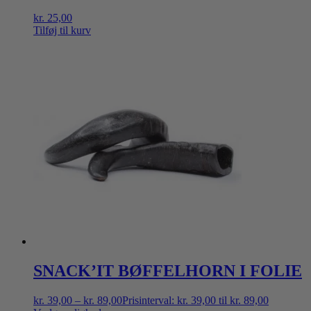
kr.
25,00
Tilføj til kurv
SNACK’IT BØFFELHORN I FOLIE
kr.
39,00
–
kr.
89,00
Prisinterval: kr. 39,00 til kr. 89,00