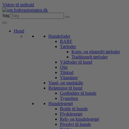
Videre til indhold
Søg
Hund
Hundefoder
BARF
Tørfoder
Korn- og glutenfri tørfoder
Traditionelt tørfoder
Vådfoder til hund
Olie
Tilskud
Vitaminer
Vand- og madskåle
Belønning til hund
Godbidder til hunde
Tyggeben
Hundelegetøj
Bolde til hunde
Flydelegetøj
Reb- og knudelegetøj
Pivedyr til hunde