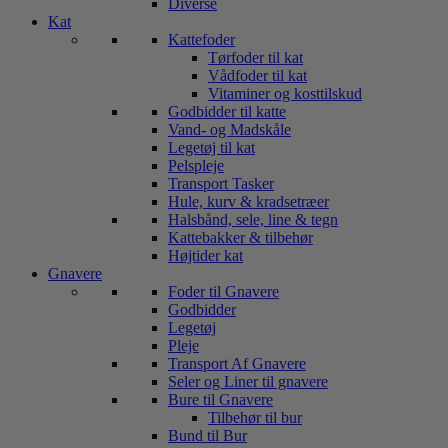
Diverse
Kat
Kattefoder
Tørfoder til kat
Vådfoder til kat
Vitaminer og kosttilskud
Godbidder til katte
Vand- og Madskåle
Legetøj til kat
Pelspleje
Transport Tasker
Hule, kurv & kradsetræer
Halsbånd, sele, line & tegn
Kattebakker & tilbehør
Højtider kat
Gnavere
Foder til Gnavere
Godbidder
Legetøj
Pleje
Transport Af Gnavere
Seler og Liner til gnavere
Bure til Gnavere
Tilbehør til bur
Bund til Bur