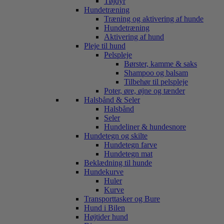
Tøjdyr
Hundetræning
Træning og aktivering af hunde
Hundetræning
Aktivering af hund
Pleje til hund
Pelspleje
Børster, kamme & saks
Shampoo og balsam
Tilbehør til pelspleje
Poter, øre, øjne og tænder
Halsbånd & Seler
Halsbånd
Seler
Hundeliner & hundesnore
Hundetegn og skilte
Hundetegn farve
Hundetegn mat
Beklædning til hunde
Hundekurve
Huler
Kurve
Transporttasker og Bure
Hund i Bilen
Højtider hund