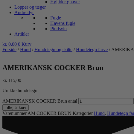
Højtider gnaver
Lopper og tæger
Andre dyr
Fugle
Havens fugle
Pindsvin
Artikler
kr.
0,00
0
Kurv
Forside
/
Hund
/
Hundetegn og skilte
/
Hundetegn farve
/ AMERIKA
AMERIKANSK COCKER Brun
kr.
115,00
Unikke hundetegn.
AMERIKANSK COCKER Brun antal
Tilføj til kurv
Varenummer
AM COCKER BRUN
Kategorier
Hund
,
Hundetegn fa