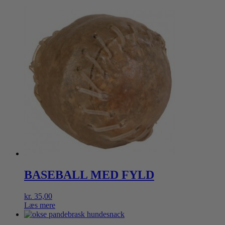
BASEBALL MED FYLD
kr.
35,00
Læs mere