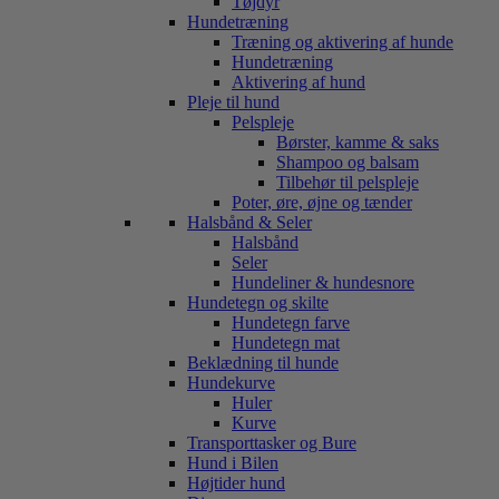
Tøjdyr
Hundetræning
Træning og aktivering af hunde
Hundetræning
Aktivering af hund
Pleje til hund
Pelspleje
Børster, kamme & saks
Shampoo og balsam
Tilbehør til pelspleje
Poter, øre, øjne og tænder
Halsbånd & Seler
Halsbånd
Seler
Hundeliner & hundesnore
Hundetegn og skilte
Hundetegn farve
Hundetegn mat
Beklædning til hunde
Hundekurve
Huler
Kurve
Transporttasker og Bure
Hund i Bilen
Højtider hund