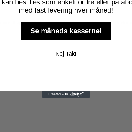
kan bestilles som enkelt ordre eller på a
med fast levering hver måned!
den er 8 uger: kr. 2000,- Hunden ikke bærer hundetegn med korrekte op
Se måneds kasserne!
Nej Tak!