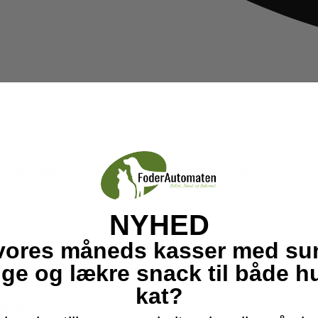
.
så ikke 2 tegn er helt ens), der efter er de zink legeret og til sidst pole
 fabrikken.
NYHED
r ca. 6 gr.
. 11 gr.
vores måneds kasser med su
ige og lækre snack til både 
kat?
d et skilt,