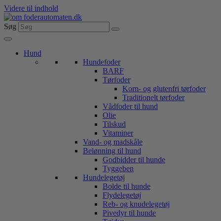
Videre til indhold
Søg
Hund
Hundefoder
BARF
Tørfoder
Korn- og glutenfri tørfoder
Traditionelt tørfoder
Vådfoder til hund
Olie
Tilskud
Vitaminer
Vand- og madskåle
Belønning til hund
Godbidder til hunde
Tyggeben
Hundelegetøj
Bolde til hunde
Flydelegetøj
Reb- og knudelegetøj
Pivedyr til hunde