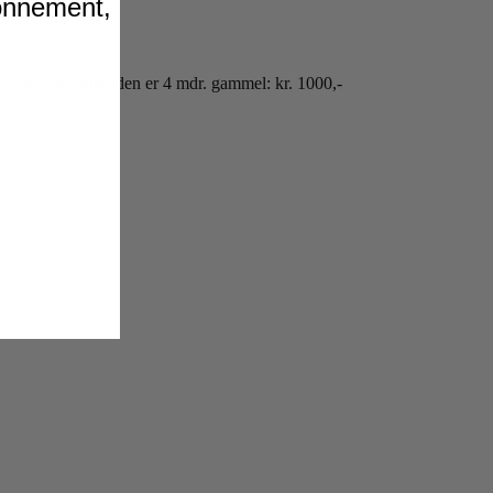
bonnement,
lysninger, efter den er 4 mdr. gammel: kr. 1000,-