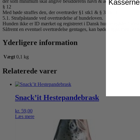
Kasserne 
der som minimum skal angive besidderens navn & adresse.
§ 12
Med bøde straffes den, der overtræder §1 stk1 & § 3 stk. 1
5.1. Strafpåstande ved overtrædelse af hundeloven.
Hunden ikke er ID mærket og registreret i Dansk hunderegister inden 
Såfremt en eventuel overtrædelse gentages, kan bøden øges med 50%
Yderligere information
Vægt
0,1 kg
Relaterede varer
Snack’it Hestepandebrask
kr.
59,00
Læs mere