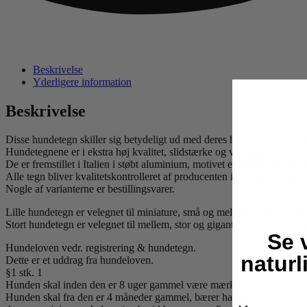
Beskrivelse
Yderligere information
Beskrivelse
Disse hundetegn skiller sig betydeligt ud med deres helt unikke design
Hundetegnene er i ekstra høj kvalitet, slidstærke og vejrbestandige.
De er fremstillet i Italien i støbt aluminium, motivet er håndtegnet på (
Alle tegn bliver kvalitetskontrolleret af producenten inden de forlader
Nogle af varianterne er bestillingsvarer.
Lille hundetegn er velegnet til miniature, små og mellem racer og veje
Stort hundetegn er velegnet til mellem, stor og gigant racer og vejer ca
Se 
Hundeloven vedr. registrering & hundetegn.
naturl
Dette er et uddrag fra hundeloven.
§1 stk. 1
Hunden skal inden den er 8 uger gammel være mærket & registreret.
Hunden skal fra den er 4 måneder gammel, bærer halsbånd forsynet me