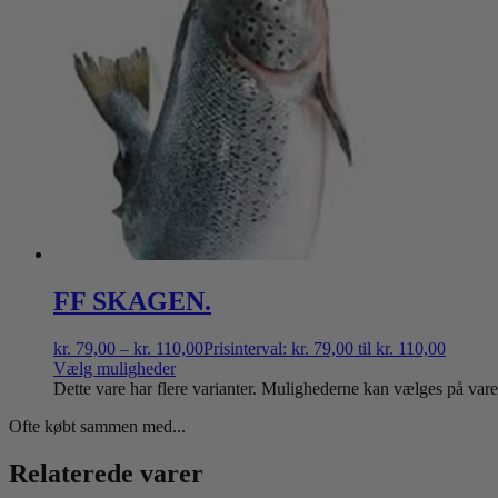
FF SKAGEN.
kr.
79,00
–
kr.
110,00
Prisinterval: kr. 79,00 til kr. 110,00
Vælg muligheder
Dette vare har flere varianter. Mulighederne kan vælges på var
Ofte købt sammen med...
Relaterede varer