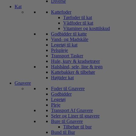
Diverse
Kat
Kattefoder
Tørfoder til kat
Vådfoder til kat
Vitaminer og kosttilskud
Godbidder til katte
Vand- og Madskåle
Legetøj til kat
Pelspleje
Transport Tasker
Hule, kurv & kradsetræer
Halsbånd, sele, line & tegn
Kattebakker & tilbehør
Højtider kat
Gnavere
Foder til Gnavere
Godbidder
Legetøj
Pleje
Transport Af Gnavere
Seler og Liner til gnavere
Bure til Gnavere
Tilbehør til bur
Bund til Bur