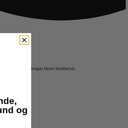
ret op så de unikke designs bliver fremhævet.
nde,
hund og