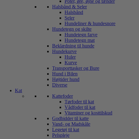
Poter, øre, øjne og tænder
Halsbånd & Seler
Halsbånd
Seler
Hundeliner & hundesnore
Hundetegn og skilte
Hundetegn farve
Hundetegn mat
Beklædning til hunde
Hundekurve
Huler
Kurve
Transporttasker og Bure
Hund i Bilen
Højtider hund
Diverse
Kat
Kattefoder
Tørfoder til kat
Vådfoder til kat
Vitaminer og kosttilskud
Godbidder til katte
Vand- og Madskåle
Legetøj til kat
Pelspleje