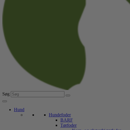
Søg
Hund
Hundefoder
BARF
Tørfoder