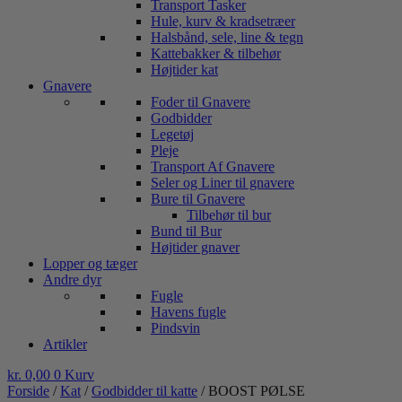
Transport Tasker
Hule, kurv & kradsetræer
Halsbånd, sele, line & tegn
Kattebakker & tilbehør
Højtider kat
Gnavere
Foder til Gnavere
Godbidder
Legetøj
Pleje
Transport Af Gnavere
Seler og Liner til gnavere
Bure til Gnavere
Tilbehør til bur
Bund til Bur
Højtider gnaver
Lopper og tæger
Andre dyr
Fugle
Havens fugle
Pindsvin
Artikler
kr.
0,00
0
Kurv
Forside
/
Kat
/
Godbidder til katte
/ BOOST PØLSE