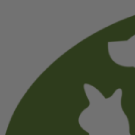
Videre
til
indhold