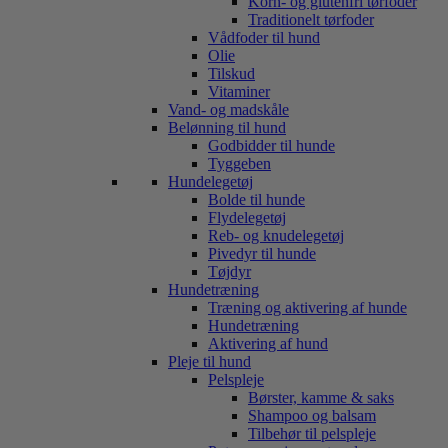
Korn- og glutenfri tørfoder
Traditionelt tørfoder
Vådfoder til hund
Olie
Tilskud
Vitaminer
Vand- og madskåle
Belønning til hund
Godbidder til hunde
Tyggeben
Hundelegetøj
Bolde til hunde
Flydelegetøj
Reb- og knudelegetøj
Pivedyr til hunde
Tøjdyr
Hundetræning
Træning og aktivering af hunde
Hundetræning
Aktivering af hund
Pleje til hund
Pelspleje
Børster, kamme & saks
Shampoo og balsam
Tilbehør til pelspleje