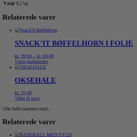
Vægt
0,2 kg
Relaterede varer
SNACK’IT BØFFELHORN I FOLIE
Prisinterval:
kr.
39,00
–
kr.
89,00
kr. 39,00
Vælg muligheder
Dette
til
vare
kr. 89,00
har
OKSEHALE
flere
varianter.
kr.
35,00
Mulighederne
Tilføj til kurv
kan
vælges
Ofte købt sammen med...
på
varesiden
Relaterede varer