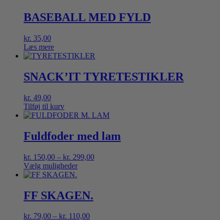
BASEBALL MED FYLD
kr.
35,00
Læs mere
SNACK’IT TYRETESTIKLER
kr.
49,00
Tilføj til kurv
Fuldfoder med lam
Prisinterval:
kr.
150,00
–
kr.
299,00
kr. 150,00
Vælg muligheder
Dette
til
vare
kr. 299,00
har
FF SKAGEN.
flere
varianter.
Prisinterval:
kr.
79,00
–
kr.
110,00
Mulighederne