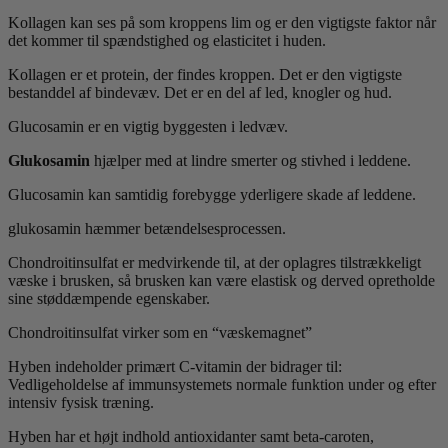
Kollagen kan ses på som kroppens lim og er den vigtigste faktor når
det kommer til spændstighed og elasticitet i huden.
Kollagen er et protein, der findes kroppen. Det er den vigtigste
bestanddel af bindevæv. Det er en del af led, knogler og hud.
Glucosamin er en vigtig byggesten i ledvæv.
Glukosamin
hjælper med at lindre smerter og stivhed i leddene.
Glucosamin kan samtidig forebygge yderligere skade af leddene.
glukosamin hæmmer betændelsesprocessen.
Chondroitinsulfat er medvirkende til, at der oplagres tilstrækkeligt
væske i brusken, så brusken kan være elastisk og derved opretholde
sine støddæmpende egenskaber.
Chondroitinsulfat virker som en “væskemagnet”
Hyben indeholder primært C-vitamin der bidrager til:
Vedligeholdelse af immunsystemets normale funktion under og efter
intensiv fysisk træning.
Hyben har et højt indhold antioxidanter samt beta-caroten,