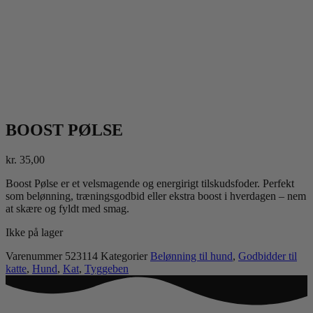
BOOST PØLSE
kr.
35,00
Boost Pølse er et velsmagende og energirigt tilskudsfoder. Perfekt
som belønning, træningsgodbid eller ekstra boost i hverdagen – nem
at skære og fyldt med smag.
Ikke på lager
Varenummer
523114
Kategorier
Belønning til hund
,
Godbidder til
katte
,
Hund
,
Kat
,
Tyggeben