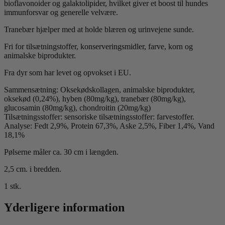
bioflavonoider og galaktolipider, hvilket giver et boost til hundes
immunforsvar og generelle velvære.
Tranebær hjælper med at holde blæren og urinvejene sunde.
Fri for tilsætningstoffer, konserveringsmidler, farve, korn og
animalske biprodukter.
Fra dyr som har levet og opvokset i EU.
Sammensætning: Oksekødskollagen, animalske biprodukter,
oksekød (0,24%), hyben (80mg/kg), tranebær (80mg/kg),
glucosamin (80mg/kg), chondroitin (20mg/kg)
Tilsætningsstoffer: sensoriske tilsætningsstoffer: farvestoffer.
Analyse: Fedt 2,9%, Protein 67,3%, Aske 2,5%, Fiber 1,4%, Vand
18,1%
Pølserne måler ca. 30 cm i længden.
2,5 cm. i bredden.
1 stk.
Yderligere information