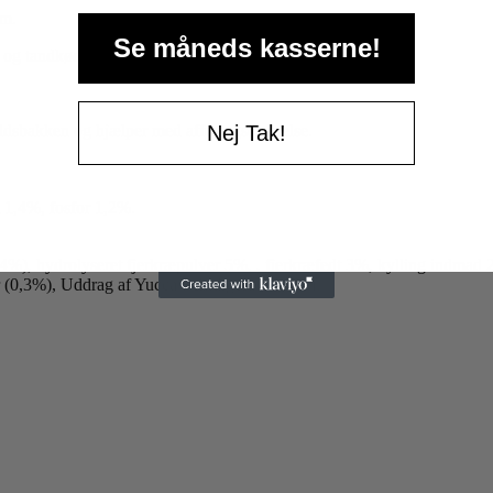
em.
Se måneds kasserne!
er og tandkøds sundhed.
Nej Tak!
faldsbakken og hjælper med afføringsdannelse.
m 1,4%, fosfor 1,2%.
), hydrolyseret fjerkræpulver 5%, , fjerkræfedt 3%, kylling indmad 
r (0,3%), Uddrag af Yucca Schidigera (0,05%).