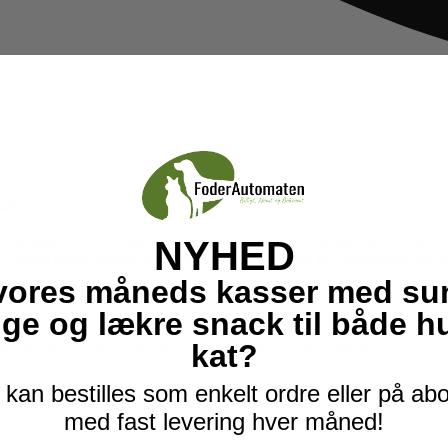
at?
og også at din killings eller kattes behov kan ændre sig. Neutraliseret k
NYHED
id i deres hjem, hvilket resulterer i en større chance for vægtøgning og h
vores måneds kasser med su
ige og lækre snack til både 
offer og vitaminer, som din neutraliserede kat har brug for, for at hjæl
kat?
kan bestilles som enkelt ordre eller på a
er med at opretholde muskelmasse.
med fast levering hver måned!
e en sund vægt.