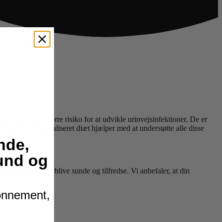
atte kan have større risiko for at udvikle urinvejsinfektioner. De er
årbolde. En specialiseret diæt hjælper med at understøtte alle disse
nde,
hund og
pe dem med at forblive sunde og tilfredse. Vi anbefaler, at din
bonnement,