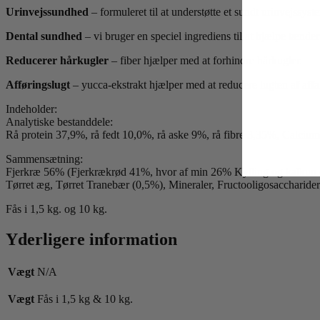
Urinvejssundhed
– formuleret til at understøtte et sundt urinvejssyst
Dental sundhed
– vi bruger en speciel ingrediens til at hjælpe tænd
Reducerer hårkugler
– fiber hjælper med at forhindre hårkugler.
Afføringslugt
– yucca-ekstrakt hjælper med at reducere lugten af ​​af
Indeholder:
Analytiske bestanddele:
Rå protein 37,9%, rå fedt 10,0%, rå aske 9%, rå fibre 3,35%, Calciu
Sammensætning:
Fjerkræ 56% (Fjerkrækrød 41%, hvor af min 26% Kylling og kalkun 4%
Tørret æg, Tørret Tranebær (0,5%), Mineraler, Fructooligosaccharide
Fås i 1,5 kg. og 10 kg.
Yderligere information
Vægt
N/A
Vægt
Fås i 1,5 kg & 10 kg.