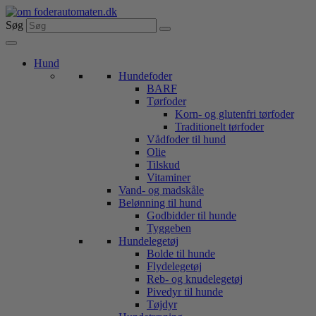
Videre
til
Søg
indhold
Hund
Hundefoder
BARF
Tørfoder
Korn- og glutenfri tørfoder
Traditionelt tørfoder
Vådfoder til hund
Olie
Tilskud
Vitaminer
Vand- og madskåle
Belønning til hund
Godbidder til hunde
Tyggeben
Hundelegetøj
Bolde til hunde
Flydelegetøj
Reb- og knudelegetøj
Pivedyr til hunde
Tøjdyr