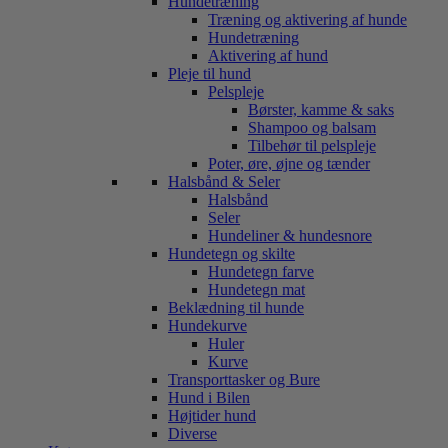
Hundetræning
Træning og aktivering af hunde
Hundetræning
Aktivering af hund
Pleje til hund
Pelspleje
Børster, kamme & saks
Shampoo og balsam
Tilbehør til pelspleje
Poter, øre, øjne og tænder
Halsbånd & Seler
Halsbånd
Seler
Hundeliner & hundesnore
Hundetegn og skilte
Hundetegn farve
Hundetegn mat
Beklædning til hunde
Hundekurve
Huler
Kurve
Transporttasker og Bure
Hund i Bilen
Højtider hund
Diverse