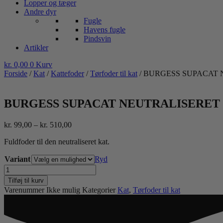
Lopper og tæger
Andre dyr
Fugle
Havens fugle
Pindsvin
Artikler
kr.
0,00
0
Kurv
Forside
/
Kat
/
Kattefoder
/
Tørfoder til kat
/ BURGESS SUPACAT
BURGESS SUPACAT NEUTRALISERET
Prisinterval:
kr.
99,00
–
kr.
510,00
kr. 99,00
Fuldfoder til den neutraliseret kat.
til
kr. 510,00
Variant
Ryd
BURGESS
SUPACAT
Tilføj til kurv
NEUTRALISERET
Varenummer
Ikke mulig
Kategorier
Kat
,
Tørfoder til kat
antal