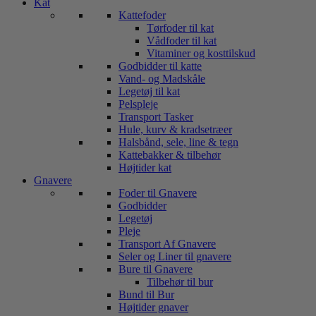
Kat
Kattefoder
Tørfoder til kat
Vådfoder til kat
Vitaminer og kosttilskud
Godbidder til katte
Vand- og Madskåle
Legetøj til kat
Pelspleje
Transport Tasker
Hule, kurv & kradsetræer
Halsbånd, sele, line & tegn
Kattebakker & tilbehør
Højtider kat
Gnavere
Foder til Gnavere
Godbidder
Legetøj
Pleje
Transport Af Gnavere
Seler og Liner til gnavere
Bure til Gnavere
Tilbehør til bur
Bund til Bur
Højtider gnaver