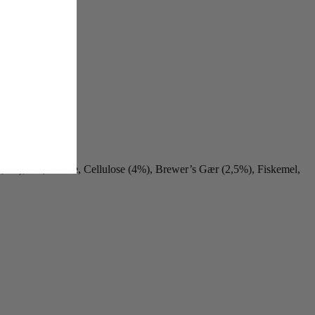
2,5%), Ris, Hvede, Cellulose (4%), Brewer’s Gær (2,5%), Fiskemel,