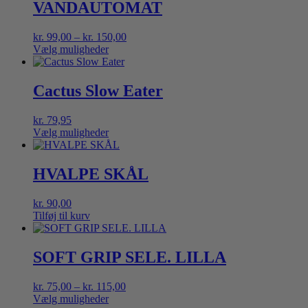
VANDAUTOMAT
Prisinterval:
kr.
99,00
–
kr.
150,00
kr. 99,00
Vælg muligheder
Dette
til
vare
kr. 150,00
har
Cactus Slow Eater
flere
varianter.
kr.
79,95
Mulighederne
Vælg muligheder
kan
Dette
vælges
vare
på
har
HVALPE SKÅL
varesiden
flere
varianter.
kr.
90,00
Mulighederne
Tilføj til kurv
kan
vælges
på
SOFT GRIP SELE. LILLA
varesiden
Prisinterval:
kr.
75,00
–
kr.
115,00
kr. 75,00
Vælg muligheder