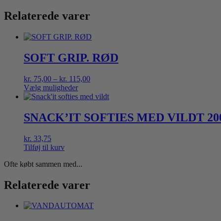
Relaterede varer
SOFT GRIP. RØD
Prisinterval:
kr.
75,00
–
kr.
115,00
kr. 75,00
Vælg muligheder
Dette
til
vare
kr. 115,00
har
SNACK’IT SOFTIES MED VILDT 20
flere
varianter.
kr.
33,75
Mulighederne
Tilføj til kurv
kan
vælges
Ofte købt sammen med...
på
varesiden
Relaterede varer