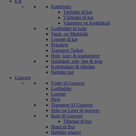
Kat
Kattefoder
Tørfoder til kat
Vådfoder til kat
Vitaminer og kosttilskud
Godbidder til katte
Vand- og Madskåle
Legetøj til kat
Pelspleje
Transport Tasker
Hule, kurv & kradsetræer
Halsbånd, sele, line & tegn
Kattebakker & tilbehør
Højtider kat
Gnavere
Foder til Gnavere
Godbidder
Legetøj
Pleje
Transport Af Gnavere
Seler og Liner til gnavere
Bure til Gnavere
Tilbehør til bur
Bund til Bur
Højtider gnaver