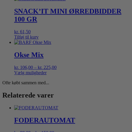
SNACK’IT MINI ØRREDBIDDER
100 GR
kr.
61,50
Tilføj til kurv
Okse Mix
Prisinterval:
kr.
106,00
–
kr.
225,00
kr. 106,00
Vælg muligheder
Dette
til
Ofte købt sammen med...
vare
kr. 225,00
har
flere
Relaterede varer
varianter.
Mulighederne
kan
vælges
FODERAUTOMAT
på
varesiden