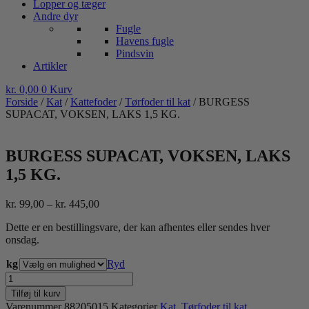
Lopper og tæger
Andre dyr
Fugle
Havens fugle
Pindsvin
Artikler
kr.
0,00
0
Kurv
Forside
/
Kat
/
Kattefoder
/
Tørfoder til kat
/ BURGESS
SUPACAT, VOKSEN, LAKS 1,5 KG.
BURGESS SUPACAT, VOKSEN, LAKS
1,5 KG.
Prisinterval:
kr.
99,00
–
kr.
445,00
kr. 99,00
Dette er en bestillingsvare, der kan afhentes eller sendes hver
til
onsdag.
kr. 445,00
kg
Ryd
BURGESS
SUPACAT,
Tilføj til kurv
VOKSEN,
Varenummer
88205015
Kategorier
Kat
,
Tørfoder til kat