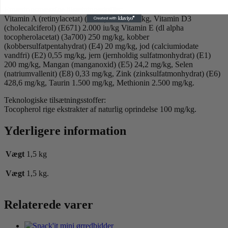
Ernæringsmæssige tilsætningsstoffer:
Vitamin A (retinylacetat) (E672) 25.000 iu/kg, Vitamin D3
(cholecalciferol) (E671) 2.000 iu/kg Vitamin E (dl alpha
tocopherolacetat) (3a700) 250 mg/kg, kobber
(kobbersulfatpentahydrat) (E4) 20 mg/kg, jod (calciumiodate
vandfri) (E2) 0,55 mg/kg, jern (jernholdig sulfatmonhydrat) (E1)
200 mg/kg, Mangan (manganoxid) (E5) 24,2 mg/kg, Selen
(natriumvallenit) (E8) 0,33 mg/kg, Zink (zinksulfatmonhydrat) (E6)
428,6 mg/kg, Taurin 1.500 mg/kg, Methionin 2.500 mg/kg.
Teknologiske tilsætningsstoffer:
Tocopherol rige ekstrakter af naturlig oprindelse 100 mg/kg.
Yderligere information
Vægt
1,5 kg
Vægt
1,5 kg.
Relaterede varer