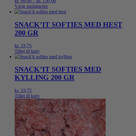
Prisinterval:
kr.
99,00
–
kr.
150,00
kr. 99,00
Vælg muligheder
Dette
til
vare
kr. 150,00
har
SNACK’IT SOFTIES MED HEST
flere
200 GR
varianter.
Mulighederne
kan
kr.
33,75
vælges
Tilføj til kurv
på
varesiden
SNACK’IT SOFTIES MED
KYLLING 200 GR
kr.
33,75
Tilføj til kurv