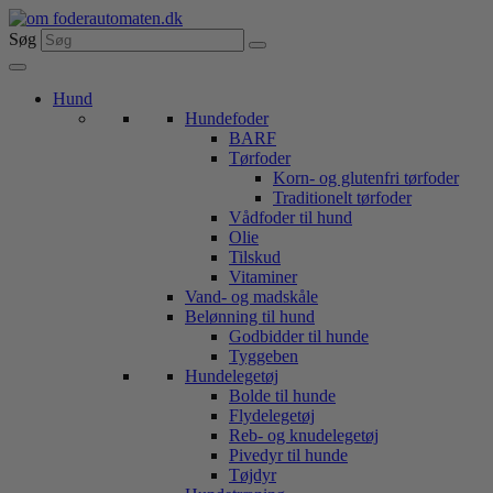
Videre
til
Søg
indhold
Hund
Hundefoder
BARF
Tørfoder
Korn- og glutenfri tørfoder
Traditionelt tørfoder
Vådfoder til hund
Olie
Tilskud
Vitaminer
Vand- og madskåle
Belønning til hund
Godbidder til hunde
Tyggeben
Hundelegetøj
Bolde til hunde
Flydelegetøj
Reb- og knudelegetøj
Pivedyr til hunde
Tøjdyr