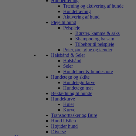
Hundetræning
Træning og aktivering af hunde
Hundetræning
Aktivering af hund
Pleje til hund
Pelspleje
Børster, kamme & saks
Shampoo og balsam
Tilbehør til pelspleje
Poter, øre, øjne og tænder
Halsbånd & Seler
Halsbånd
Seler
Hundeliner & hundesnore
Hundetegn og skilte
Hundetegn farve
Hundetegn mat
Beklædning til hunde
Hundekurve
Huler
Kurve
Transporttasker og Bure
Hund i Bilen
Højtider hund
Diverse