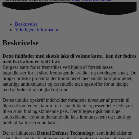
LAKS
1,5
KG.
antal
Beskrivelse
Yderligere information
Beskrivelse
Dette fuldfoder med skotsk laks til voksne katte, kan der fodres
med fra katten er fyldt 1 år.
Burgess katte foder fremstilles ved hjælp af førsteklasses
ingredienser for at sikre fremragende kvalitet og overlegen smag. De
bruger britiske proteinkilder kombineret med sunde kornprodukter,
naturlige antioxidanter og essentielle næringsstoffer for at hjælpe
med at holde din kat glad og sund.
Deres unikke opskrift indeholder forhøjede niveauer af protein til
tilpasset kødædere, taurin for et sundt hjerte og essentielle fedtsyrer
til en sund hud og skinnende pels. Der tilføjes også naturlige
antioxidanter for at understøtte din kats immunsystem og naturlige
præbiotika for en sund tarm.
Der er inkluderet
Dental Defense Technology
, som indeholder en
specialbestanddel til at reducere plakdannelse og understøtte sunde