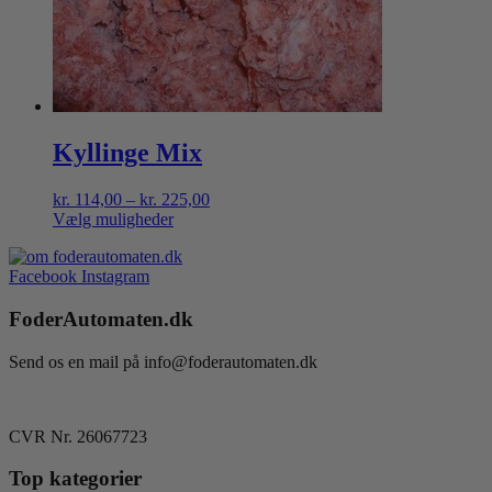
Kyllinge Mix
Prisinterval:
kr.
114,00
–
kr.
225,00
kr. 114,00
Vælg muligheder
Dette
til
vare
kr. 225,00
Facebook
Instagram
har
flere
FoderAutomaten.dk
varianter.
Mulighederne
kan
Send os en mail på info@foderautomaten.dk
vælges
på
varesiden
CVR Nr. 26067723
Top kategorier