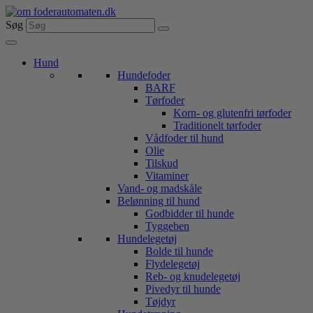
Videre
til
Søg
indhold
Hund
Hundefoder
BARF
Tørfoder
Korn- og glutenfri tørfoder
Traditionelt tørfoder
Vådfoder til hund
Olie
Tilskud
Vitaminer
Vand- og madskåle
Belønning til hund
Godbidder til hunde
Tyggeben
Hundelegetøj
Bolde til hunde
Flydelegetøj
Reb- og knudelegetøj
Pivedyr til hunde
Tøjdyr