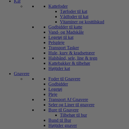
Kat
Kattefoder
Tørfoder til kat
Vådfoder til kat
Vitaminer og kosttilskud
Godbidder til katte
Vand- og Madskåle
Legetøj til kat
Pelspleje
Transport Tasker
Hule, kurv & kradsetræer
Halsbånd, sele, line & tegn
Kattebakker & tilbehør
Højtider kat
Gnavere
Foder til Gnavere
Godbidder
Legetøj
Pleje
Transport Af Gnavere
Seler og Liner til gnavere
Bure til Gnavere
Tilbehør til bur
Bund til Bur
Højtider gnaver