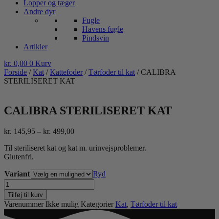
Lopper og tæger
Andre dyr
Fugle
Havens fugle
Pindsvin
Artikler
kr.
0,00
0
Kurv
Forside
/
Kat
/
Kattefoder
/
Tørfoder til kat
/ CALIBRA
STERILISERET KAT
CALIBRA STERILISERET KAT
Prisinterval:
kr.
145,95
–
kr.
499,00
kr. 145,95
Til steriliseret kat og kat m. urinvejsproblemer.
til
Glutenfri.
kr. 499,00
Variant
Ryd
CALIBRA
STERILISERET
Tilføj til kurv
KAT
Varenummer
Ikke mulig
Kategorier
Kat
,
Tørfoder til kat
antal