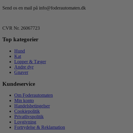
Send os en mail på info@foderautomaten.dk
CVR Nr. 26067723
Top kategorier
Hund
Kat
Lopper & Tæger
Andre dyr
Gnaver
Kundeservice
Om Foderautomaten
Min konto
Handelsbetingelser
Cookiepolitik
Privatlivspolitik
Lovgivning
Fortrydelse & Reklamation