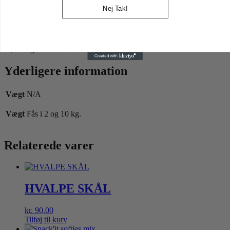
Nej Tak!
Analytiske bestanddele:
Råprotein 35,0 %, fedtindhold 13,0 %, rå fiber 4,5 %, rå aske 7,5 %,
fugt 9,0 %, calcium 0,7 %, fosfor 0,6 %, natrium 0,04 %,
magnesium 0,9 %, omega-3 fedtsyrer 0,25 %, omega-6 fedtsyrer 1,7
%, Energiværdi 3 600 kcal/kg.
Yderligere information
Vægt
N/A
Vægt
Fås i 2 og 10 kg.
Relaterede varer
HVALPE SKÅL
kr.
90,00
Tilføj til kurv