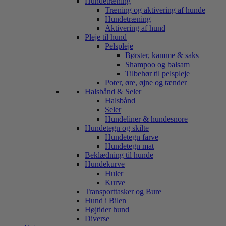
Hundetræning
Træning og aktivering af hunde
Hundetræning
Aktivering af hund
Pleje til hund
Pelspleje
Børster, kamme & saks
Shampoo og balsam
Tilbehør til pelspleje
Poter, øre, øjne og tænder
Halsbånd & Seler
Halsbånd
Seler
Hundeliner & hundesnore
Hundetegn og skilte
Hundetegn farve
Hundetegn mat
Beklædning til hunde
Hundekurve
Huler
Kurve
Transporttasker og Bure
Hund i Bilen
Højtider hund
Diverse