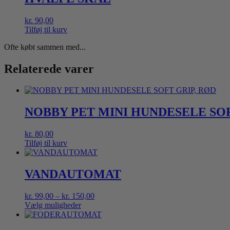
flere
varianter.
kr.
90,00
Mulighederne
Tilføj til kurv
kan
vælges
Ofte købt sammen med...
på
varesiden
Relaterede varer
NOBBY PET MINI HUNDESELE SOF
kr.
80,00
Tilføj til kurv
VANDAUTOMAT
Prisinterval:
kr.
99,00
–
kr.
150,00
kr. 99,00
Vælg muligheder
Dette
til
vare
kr. 150,00