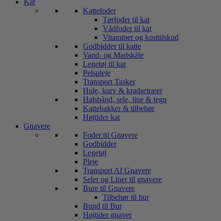
Kat
Kattefoder
Tørfoder til kat
Vådfoder til kat
Vitaminer og kosttilskud
Godbidder til katte
Vand- og Madskåle
Legetøj til kat
Pelspleje
Transport Tasker
Hule, kurv & kradsetræer
Halsbånd, sele, line & tegn
Kattebakker & tilbehør
Højtider kat
Gnavere
Foder til Gnavere
Godbidder
Legetøj
Pleje
Transport Af Gnavere
Seler og Liner til gnavere
Bure til Gnavere
Tilbehør til bur
Bund til Bur
Højtider gnaver