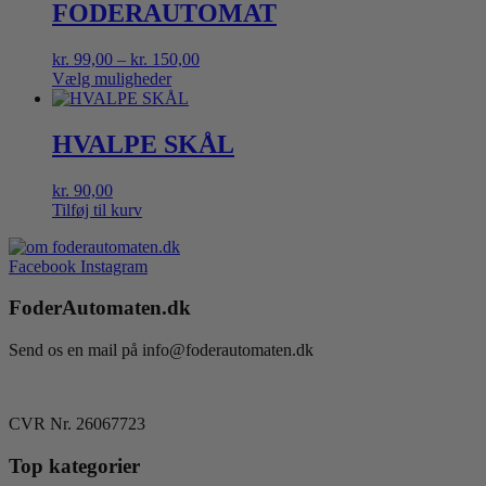
har
FODERAUTOMAT
flere
varianter.
Prisinterval:
kr.
99,00
–
kr.
150,00
Mulighederne
kr. 99,00
Vælg muligheder
kan
Dette
til
vælges
vare
kr. 150,00
på
har
HVALPE SKÅL
varesiden
flere
varianter.
kr.
90,00
Mulighederne
Tilføj til kurv
kan
vælges
på
Facebook
Instagram
varesiden
FoderAutomaten.dk
Send os en mail på info@foderautomaten.dk
CVR Nr. 26067723
Top kategorier