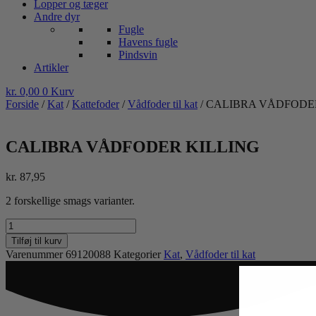
Lopper og tæger
Andre dyr
Fugle
Havens fugle
Pindsvin
Artikler
kr.
0,00
0
Kurv
Forside
/
Kat
/
Kattefoder
/
Vådfoder til kat
/ CALIBRA VÅDFODE
CALIBRA VÅDFODER KILLING
kr.
87,95
2 forskellige smags varianter.
CALIBRA
VÅDFODER
Tilføj til kurv
KILLING
Varenummer
69120088
Kategorier
Kat
,
Vådfoder til kat
antal