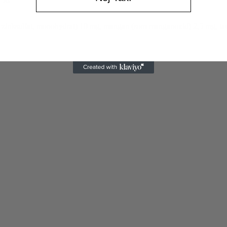
 zinksulfat, monohydrat) 10 mg, mangan (som manganoxid) 2,5 mg, tau