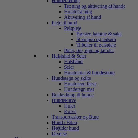
Hundetræning
Træning og aktivering af hunde
Hundetræning
Aktivering af hund
Pleje til hund
Pelspleje
Børster, kamme & saks
Shampoo og balsam
Tilbehør til pelspleje
Poter, øre, øjne og tænder
Halsbånd & Seler
Halsbånd
Seler
Hundeliner & hundesnore
Hundetegn og skilte
Hundetegn farve
Hundetegn mat
Beklædning til hunde
Hundekurve
Huler
Kurve
Transporttasker og Bure
Hund i Bilen
Højtider hund
Diverse