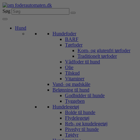
Videre
til
Søg
indhold
Hund
Hundefoder
BARF
Tørfoder
Korn- og glutenfri tørfoder
Traditionelt tørfoder
Vådfoder til hund
Olie
Tilskud
Vitaminer
Vand- og madskåle
Belønning til hund
Godbidder til hunde
Tyggeben
Hundelegetøj
Bolde til hunde
Flydelegetøj
Reb- og knudelegetøj
Pivedyr til hunde
Tøjdyr