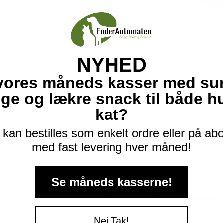
NYHED
vores måneds kasser med su
ise.
ige og lækre snack til både 
kat?
kan bestilles som enkelt ordre eller på a
med fast levering hver måned!
ags varianter.
Se måneds kasserne!
 fisk og fiskebestanddele (9 % laks i stykker) bestanddele af vegetabil
 i stykker, hvoraf 10 % kylling, 10 % kalkun), fisk og fiskebestanddel
Nej Tak!
1 %.