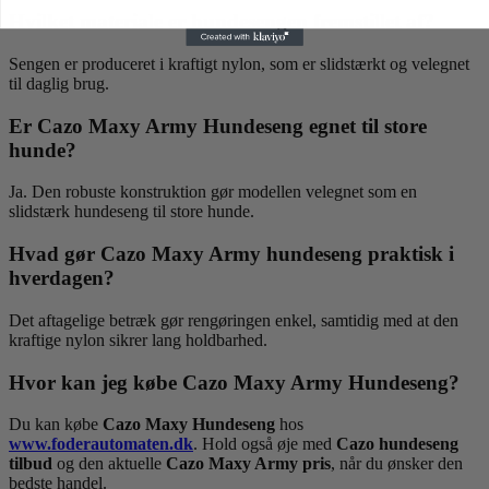
Hvilket materiale er hundesengen fremstillet af?
Sengen er produceret i kraftigt nylon, som er slidstærkt og velegnet
til daglig brug.
Er Cazo Maxy Army Hundeseng egnet til store
hunde?
Ja. Den robuste konstruktion gør modellen velegnet som en
slidstærk hundeseng til store hunde.
Hvad gør Cazo Maxy Army hundeseng praktisk i
hverdagen?
Det aftagelige betræk gør rengøringen enkel, samtidig med at den
kraftige nylon sikrer lang holdbarhed.
Hvor kan jeg købe Cazo Maxy Army Hundeseng?
Du kan købe
Cazo Maxy Hundeseng
hos
www.foderautomaten.dk
. Hold også øje med
Cazo hundeseng
tilbud
og den aktuelle
Cazo Maxy Army pris
, når du ønsker den
bedste handel.