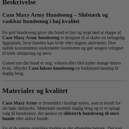
Beskrivelse
Cazo Maxy Army Hundeseng – Slidstærk og
vaskbar hundeseng i høj kvalitet
En god hundeseng giver din hund et fast og trygt sted at slappe af.
Cazo Maxy Army hundeseng
er designet til at skabe en behagelig
liggeplads, hvor hunden kan hvile efter dagens aktiviteter. Den
stabile konstruktion understøtter komforten og gør sengen velegnet
til både afslapning og søvn.
Uanset om din hund er ung, voksen eller blot nyder mange timers
hvile, tilbyder
Cazo luksus hundeseng
en funktionel løsning til
daglig brug.
Materialer og kvalitet
Cazo Maxy Army
er fremstillet i kraftigt nylon, som er kendt for
sin høje slidstyrke. Materialet modstår daglig brug og er et oplagt
valg til hundeejere, der ønsker en
slidstærk hundeseng til store
hunde
eller aktive hunde.
En af de største praktiske fordele er det aftagelige betræk. Det kan