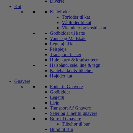
Diverse
Kat
Kattefoder
Tørfoder til kat
Vådfoder til kat
Vitaminer og kosttilskud
Godbidder til katte
Vand- og Madskåle
Legetøj til kat
Pelspleje
Transport Tasker
Hule, kurv & kradsetræer
Halsbånd, sele, line & tegn
Kattebakker & tilbehør
Højtider kat
Gnavere
Foder til Gnavere
Godbidder
Legetøj
Pleje
Transport Af Gnavere
Seler og Liner til gnavere
Bure til Gnavere
Tilbehør til bur
Bund til Bur