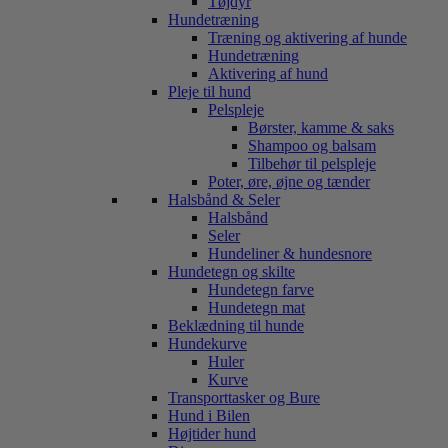
Tøjdyr
Hundetræning
Træning og aktivering af hunde
Hundetræning
Aktivering af hund
Pleje til hund
Pelspleje
Børster, kamme & saks
Shampoo og balsam
Tilbehør til pelspleje
Poter, øre, øjne og tænder
Halsbånd & Seler
Halsbånd
Seler
Hundeliner & hundesnore
Hundetegn og skilte
Hundetegn farve
Hundetegn mat
Beklædning til hunde
Hundekurve
Huler
Kurve
Transporttasker og Bure
Hund i Bilen
Højtider hund