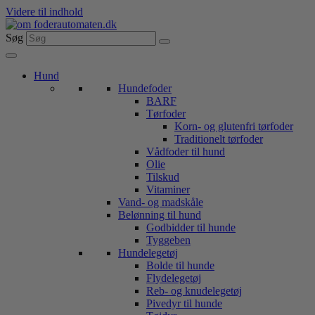
Videre til indhold
Søg
Hund
Hundefoder
BARF
Tørfoder
Korn- og glutenfri tørfoder
Traditionelt tørfoder
Vådfoder til hund
Olie
Tilskud
Vitaminer
Vand- og madskåle
Belønning til hund
Godbidder til hunde
Tyggeben
Hundelegetøj
Bolde til hunde
Flydelegetøj
Reb- og knudelegetøj
Pivedyr til hunde