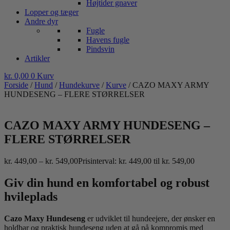
Højtider gnaver
Lopper og tæger
Andre dyr
Fugle
Havens fugle
Pindsvin
Artikler
kr.
0,00
0
Kurv
Forside
/
Hund
/
Hundekurve
/
Kurve
/ CAZO MAXY ARMY
HUNDESENG – FLERE STØRRELSER
CAZO MAXY ARMY HUNDESENG –
FLERE STØRRELSER
kr.
449,00
–
kr.
549,00
Prisinterval: kr. 449,00 til kr. 549,00
Giv din hund en komfortabel og robust
hvileplads
Cazo Maxy Hundeseng
er udviklet til hundeejere, der ønsker en
holdbar og praktisk hundeseng uden at gå på kompromis med